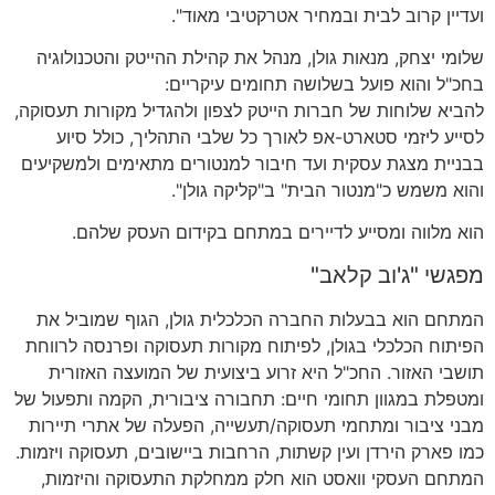
ועדיין קרוב לבית ובמחיר אטרקטיבי מאוד".
שלומי יצחק, מנאות גולן, מנהל את קהילת ההייטק והטכנולוגיה
בחכ"ל והוא פועל בשלושה תחומים עיקריים:
להביא שלוחות של חברות הייטק לצפון ולהגדיל מקורות תעסוקה,
לסייע ליזמי סטארט-אפ לאורך כל שלבי התהליך, כולל סיוע
בבניית מצגת עסקית ועד חיבור למנטורים מתאימים ולמשקיעים
והוא משמש כ"מנטור הבית" ב"קליקה גולן".
הוא מלווה ומסייע לדיירים במתחם בקידום העסק שלהם.
מפגשי "ג'וב קלאב"
המתחם הוא בבעלות החברה הכלכלית גולן, הגוף שמוביל את
הפיתוח הכלכלי בגולן, לפיתוח מקורות תעסוקה ופרנסה לרווחת
תושבי האזור. החכ"ל היא זרוע ביצועית של המועצה האזורית
ומטפלת במגוון תחומי חיים: תחבורה ציבורית, הקמה ותפעול של
מבני ציבור ומתחמי תעסוקה/תעשייה, הפעלה של אתרי תיירות
כמו פארק הירדן ועין קשתות, הרחבות ביישובים, תעסוקה ויזמות.
המתחם העסקי וואסט הוא חלק ממחלקת התעסוקה והיזמות,