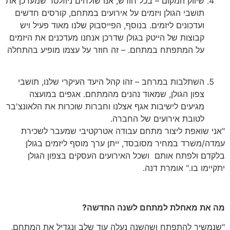
שיווק המקום – בכל חודש, אנו שולחים ניוזלטר שמעדכן את
תושבי הגולן ויזמים על אירועים במתחם, קורסים חדשים
ועדכונים ליזמים. בנוסף, הפייסבוק שלנו מאוד פעיל ויש
קבוצות של הייטק בגולן שדרכן אנחנו מעדכנים את היזמים
על המתפתח במתחם. – זה חוזר על עצמו מופיע בהתחלה
השתלבות במרחב – זהו קהל היעד העיקרי שלנו, תושבי
צפון הגולן, שמאוד נהנים מהמתחם. אגפים במועצה
מגיעים לישיבות אגף אצלנו וחברות שוכרות את הלאונצ'בר
לטובת אירועים של החברה.
"אני שואפת ליצור מתחם עבודה אטרקטיבי שמעבר לשכירת
עמדה/משרד במחיר מסובסד, ייתן ערך מוסף ליזמים בגולן
בלקדם ולפתח אותם ושכל האירועים העסקים בצפון הגולן
יתקיימו בו." אומרת דנה.
מה את מאחלת למתחם לשנה החדשה?
"שנמשיך להתפתח ושהשנה נעלה עוד שלב ונגדיל את המתחם,