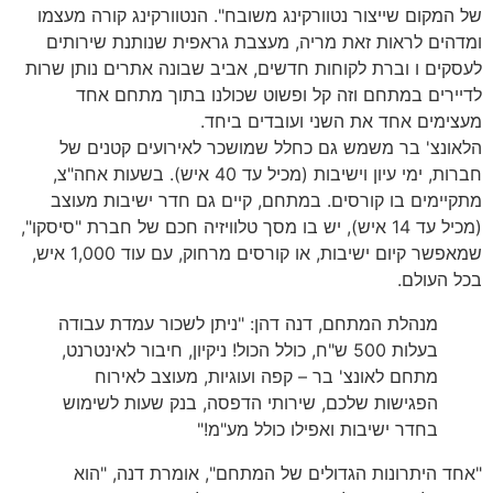
של המקום שייצור נטוורקינג משובח". הנטוורקינג קורה מעצמו
ומדהים לראות זאת מריה, מעצבת גראפית שנותנת שירותים
לעסקים ו וברת לקוחות חדשים, אביב שבונה אתרים נותן שרות
לדיירים במתחם וזה קל ופשוט שכולנו בתוך מתחם אחד
מעצימים אחד את השני ועובדים ביחד.
הלאונצ' בר משמש גם כחלל שמושכר לאירועים קטנים של
חברות, ימי עיון וישיבות (מכיל עד 40 איש). בשעות אחה"צ,
מתקיימים בו קורסים. במתחם, קיים גם חדר ישיבות מעוצב
(מכיל עד 14 איש), יש בו מסך טלוויזיה חכם של חברת "סיסקו",
שמאפשר קיום ישיבות, או קורסים מרחוק, עם עוד 1,000 איש,
בכל העולם.
מנהלת המתחם, דנה דהן: "ניתן לשכור עמדת עבודה
בעלות 500 ש"ח, כולל הכול! ניקיון, חיבור לאינטרנט,
מתחם לאונצ' בר – קפה ועוגיות, מעוצב לאירוח
הפגישות שלכם, שירותי הדפסה, בנק שעות לשימוש
בחדר ישיבות ואפילו כולל מע"מ!"
"אחד היתרונות הגדולים של המתחם", אומרת דנה, "הוא