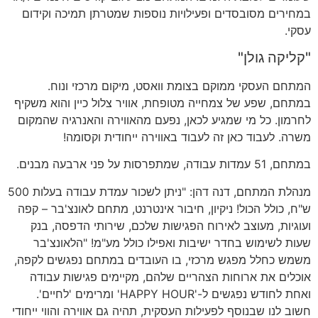
במחירים מסובסדים ופעילויות נוספות שמטרתן תמיכה וקידום
עסקי.
"קליקה גולן"
המתחם העסקי ממוקם בצומת וואסט, מיקום מרכזי ונוח.
במתחם, שפע של צמחייה מטופחת, אוויר צלול כיין והוא משקיף
לחרמון. כל מי שמגיע לכאן, נפעם מהאווירה והאנרגיה שהמקום
משרה. לעבוד כאן זה לעבוד באווירה ייחודית וקסומה!
במתחם, 51 עמדות עבודה, שמתפרסות על פני ארבעה מבנים.
מנהלת המתחם, דנה דהן: "ניתן לשכור עמדת עבודה בעלות 500
ש"ח, כולל הכול! ניקיון, חיבור אינטרנט, מתחם לאונצ'בר – קפה
ועוגיות, מעוצב לאירוח הפגישות שלכם, שירותי הדפסה, בנק
שעות לשימוש בחדר ישיבות ואפילו כולל מע"מ! "הלאונצ'בר
משמש כחלל מפגש מרכזי, בו העובדים במתחם נפגשים לקפה,
אוכלים את ארוחות הצהריים שלהם, מקיימים פגישות עבודה
ואחת לחודש נפגשים ל-'HAPPY HOUR' ומרימים 'לחיים'.
חשוב לנו שבנוסף לפעילות העסקית, תהיה גם אווירה והווי ייחודי