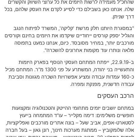
שהחכ"ל מעמידה לרשות היזמים את כל ערוצי השיווק והקשרים
שלה. אנחנו כאן בשבילם כדי לסייע לקדם את העסק שלהם, בכל
דרך שניתן.
"במסגרת היותנו חלק מרשת 'קליקה', המשרד לפיתוח הנגב
והגליל יספק קורסים ייחודיים שיקדמו את היזמים בחינם וקורסים
מורכבים יותר, במחיר מסובסד. כיום, אנחנו כמעט בתפוסה
מלאה ונותרו עוד מקומות אחרונים להשכרה".
ב-22.9.19, ייפתח המתחם העסקי הנוסף בפארק היזמות
והתעשייה בני יהודה, המשתרע על פני 1300 מ"ר. המתחם מכיל
כ-160 עמדות עבודה ומציע אפשרויות השכרה מגוונות וסביבת
עבודה חדשנית, מפנקת ומפרה.
הרכב העסקים
במתחם יושבים יזמים מתחומי ההייטק והטכנולוגיה ומקצועות
חופשיים משלימים: דימה מקלייר – עו"ד המתמחה בייעוץ
לסטארט-אפים, אביב שעל – בונה אתרים מורכבים ואפליקציות,
אלה שלומקוביץ – ממתגת מערכות חינוך, רונן גאון – בעל חברה