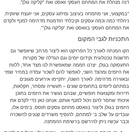
דנה מנהלת את המתחם העסקי וואסט ואת "קליקה גולן".
"במקצועי, אני מתמחה בעיצוב ומיתוג עסקים, אני יועצת שיווקית.
ניהלתי כמה וכמה עסקים וקיבלתי הזדמנות מדהימה למנף ולקדם
את המתחם העסקי בוואסט ואת 'קליקה גולן'".
התכניות לגבי המקום
הקו המנחה לאורך כל הפרויקט הוא ליצור מרחב שיאפשר גם
חדשנות טכנולוגית וקידום יזמים וגם הגדלה של מקורות
התעסוקה בגולן. יצרנו חממה שמאפשרת לנו מצד אחד, ללוות
את היזמים ומהצד השני, לאפשר להם לשכור עמדה במחיר שפוי
ובאווירה מדהימה. לאורך השנה, יתקיימו אירועים מגוונים
במתחם ליזמים בתחומים שונים – תעשייה ומסחר, חקלאות,
תיירות ומקצועות חופשיים, שבהם נעשיר את היזמים בתוכן
איכותי שחסר להם ויכול למנף אותם. אנחנו כאן כדי לקדם את
היזמים בגולן וליצור בוואסט מתחם עסקים תוסס. בימים אלו,
עובדים על שלב ב' למתחם, להוסיף משרדים קטנים להשכרה
וכבר עכשיו ניתן להירשם ברשימת ההמתנה.