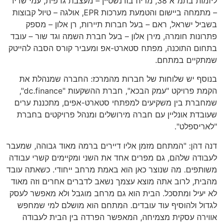
ליזמות בתמ"א 38, מריה בורנשטיין – מעצבת גרפית, עמי שריר
– מתמחה ביישום והטמעת מערכות EPR, אולגה – טיול קבוצות
בשביל ישראל, ראם – בעל חברות תיירות, רן אלון – מספק
פתרונות חומרה, מירן אלון – בעל חברת השמה וגד שור – עובד
בתחום התוכנה, מפתח סטארט-אפ ומעביר קורס הסבה להייטק
שמתקיים במתחם.
בנוסף יש שלוחות של חברות מהמרכז: החברה שמנהלת את
הקמת פרויקט "עמק הבכא", חברת ההשקעות "dc.finance",
שמחברת בין משקיעים למפתחי סטארט-אפים, מתכננת ערים
שעובדת אונליין עם חברה מירושלים ומנהל פרויקטים בחברת
"לאריספלט".
דנה דהן: "המתחם מזמן אליו דיירים ברמה מאוד גבוהה, שמעבר
לעבודה שלהם, גם מפרים אחד את השני ומקיימים קשרי עבודה
משותפים. מה שנוצר כאן הוא באמת מרחב ייחודי. כשאתה עובד
מהבית, לרוב אתה מוצא עצמך נשאב לדברים אחרים וזה מאוד
לא יעיל ומתסכל. הבית הוא גם מרחב מוגבל ולא מאפשר לעסק
לגדול ולהוסיף עוד עובדים. המתחם הוא מושלם למי שמחפש
אווירה עסקית מצמיחה, המאפשר הפרדה בין הבית לעבודה