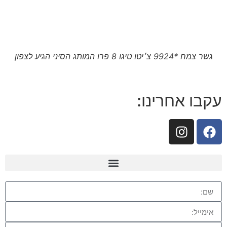
גשר צמח *9924 צ׳יטו טיגו 8 פרו המותג הסיני הגיע לצפון
עקבו אחרינו: