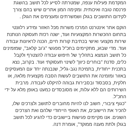
המקדמת פעילות ענפה, שמטרתה לסייע לכל תושב בהשגת
פרנסה טובה ואיכותית. ומקימה המון אתרים שיש בהם צורך
לקידום התושבים בגולן ושמשרתים ומעצימים את הגולן .
הוקם אתר אינטרנט המרכז משרות מכל האזור ומידע רלוונטי
בתחום ההכשרות המקצועיות ועוד, ישנה רכזת תעסוקה הנותנת
שירות מקצועי ואישי בכתיבת קורות חיים, הכנה לראיונות עבודה
ועוד. מדי שבוע, מתקיימים בחכ"ל מפגשי "ג'וב קלאב", שמזמינים
כל תושב הנמצא בתהליך של חיפוש עבודה להצטרף ולקבל
כלים, סדנת "בוחרים כיוון" לשינוי תעסוקתי ועוד. בקרוב, נצא
בתכנית ייחודית, בתמיכת נגב-גליל, שנבנתה יחד עם המעסיקים
באזור ומזמינה את התושבים לעשות הסבה מקצועית מלאה, או
חלקית, בסבסוד ובסבירות גבוהה להיקלט לעבודה. מרבית
השירותים הם ללא עלות, או מסובסדים כמעט באופן מלא על ידי
החכ"ל.
"כגוף ציבורי, חשוב לנו להיות מחוברים לתושב ולצרכים שלו,
להכיר את היישובים, את האופי הייחודי שלהם ואת הצרכים
השונים. אנו מקיימים פגישות ביישובים כדי להגיע לכל תושב
בגולן ולתת מענה ממוקד", אומרת דנה.