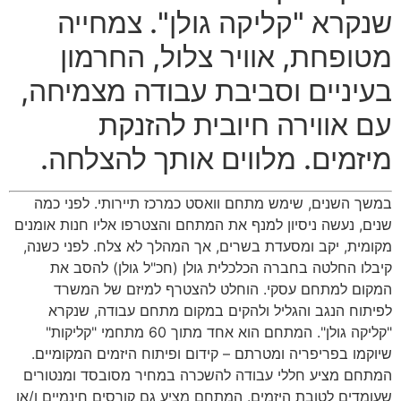
שנקרא "קליקה גולן". צמחייה
מטופחת, אוויר צלול, החרמון
בעיניים וסביבת עבודה מצמיחה,
עם אווירה חיובית להזנקת
מיזמים. מלווים אותך להצלחה.
במשך השנים, שימש מתחם וואסט כמרכז תיירותי. לפני כמה
שנים, נעשה ניסיון למנף את המתחם והצטרפו אליו חנות אומנים
מקומית, יקב ומסעדת בשרים, אך המהלך לא צלח. לפני כשנה,
קיבלו החלטה בחברה הכלכלית גולן (חכ"ל גולן) להסב את
המקום למתחם עסקי. הוחלט להצטרף למיזם של המשרד
לפיתוח הנגב והגליל ולהקים במקום מתחם עבודה, שנקרא
"קליקה גולן". המתחם הוא אחד מתוך 60 מתחמי "קליקות"
שיוקמו בפריפריה ומטרתם – קידום ופיתוח היזמים המקומיים.
המתחם מציע חללי עבודה להשכרה במחיר מסובסד ומנטורים
שעומדים לטובת היזמים. המתחם מציע גם קורסים חינמיים ו/או