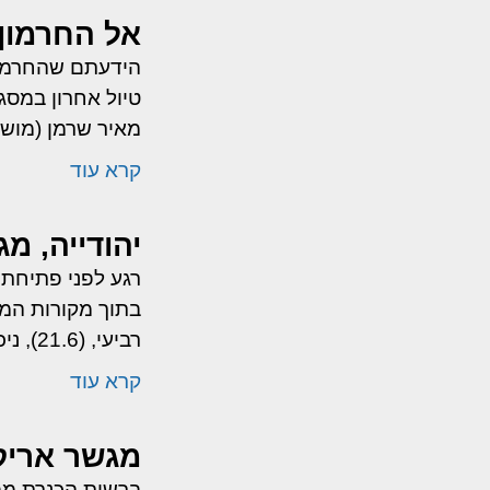
אל החרמון 
טיול אחרון במסג
מאיר שרמן (מושב 
קרא עוד
יהודייה, מג
רגע לפני פתיחת
בתוך מקורות המים
רביעי, (21.6), ניכנס באופן
קרא עוד
מגשר אריק
ברשות הכנרת ממל