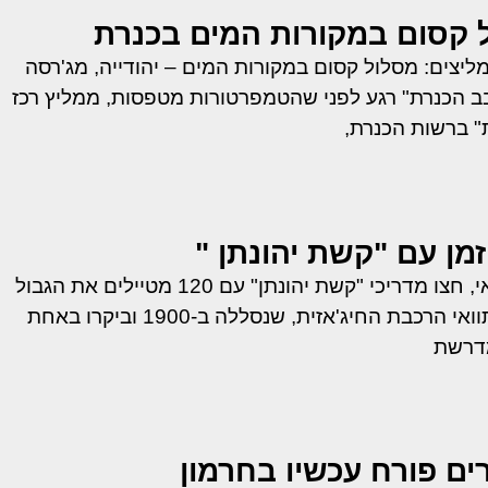
ל קסום במקורות המים בכנרת
יצים: מסלול קסום במקורות המים – יהודייה, מג'רסה
בב הכנרת" רגע לפני שהטמפרטורות מטפסות, ממליץ רכז
" ברשות הכנרת,
ן עם "קשת יהונתן "
לאחר תיאום צבאי, חצו מדריכי "קשת יהונתן" עם 120 מטיילים את הגבול
לירדן, פסעו על תוואי הרכבת החיג'אזית, שנסללה ב-1900 וביקרו באחת
דרשת
ים פורח עכשיו בחרמון