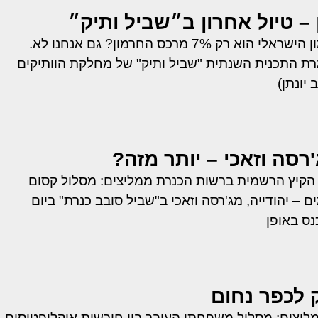
– טיול אחרון ב״שביל ותיק״
הידעתם שהחרמון הישראלי הוא רק 7% מרכס החרמון? גם אנחנו לא.
רת התכנית השנתית "שביל ותיק" של מחלקת הוותיקים
יונתן)
'רסה וזאכי – יותר מזה?
 הקיץ הרשמית ברשות הכנרת ממליצים: מסלול קסום
 – יהודייה, מג'רסה וזאכי ב"שביל סובב כנרת" ביום
 לכפר נחום
יצים: מסלול משפחתי העובר בין חורשות איקליפטוסים