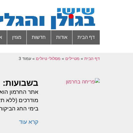
דף הבית
אודות
חדשות
מגזין
א
דף הבית
»
מטיילים
»
מסלולי טיולים
»
עמוד 3
בשבועות: פ
אתר החרמון הוא 
מודרכים (ללא ת
בימי החג הביקור
קרא עוד