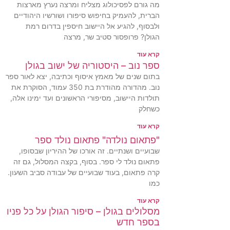
מה גורם לפסיכולוג מצליח ומרצה נערץ מארצות
הברית, להעמיק בחיפוש סיפורו ושורשיו היהודיים
ולבסוף, להגיע אל היישוב חיספין בדרום רמת
הגולן? פרופסור סטיב שר, מרצה
קרא עוד
ספר נוב – היסטוריה של ישוב בגולן
בתום שנים של מאמץ איסוף וכתיבה, יצא לאור ספר
נוב. מהדורה מהודרת בת 350 עמוד, הסוקרת את
תולדות היישוב, מסיפורי הראשונים ועד ימינו אלה,
כשחלק
קרא עוד
"פתאום נולדה" פתאום נולד ספר
שבועיים ושנתיים. זה אורכו של ההיריון שבסופו,
פתאום נולד לי ספר. בסוף, בקצה המסלול, גם זה
קרה פתאום, בעוד שבועיים של עבודה סביב השעון.
כמו
קרא עוד
מסלולים בגולן – סיפור הגולן על כל פניו
בספר חדש