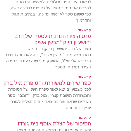
לכאורה עוד ספר מסלולים, למעשה הזדמנות
להכניס את סיפור הגולן על כל פניו לכריכה קשה,
כפי ששום ספר לא עשה עד כה. "בנתיבות הגולן
והחרמון"
קרא עוד
פרס היצירה תורנית לספרו של הרב
יהושע ון דייק "מבשן אשיב"
ספרו של הרב יהושע ון דייק, רב המושב
רמת-מגשימים "מבשן אשיב", זכה לאחרונה בפרס
הרב ישראלי זצ"ל, המוענק מדי שנה לעידוד כתיבה
ויצירה תורנית. הספר
קרא עוד
ספר שירים למשוררת והסופרת מזל ברק
לפני כשבועיים יצא לאור ספרה השני של הסופרת
והמשוררת תושבת קצרין, מזל ברק, "דומם". ספר
השירים שראה אור בהוצאת גוונים הצליח לעורר
עניין רב וכתבה
קרא עוד
הסיפור של הצלת אוסף בית גורדון
עשרות אלפי ספרים מראשית הציונות מצאו