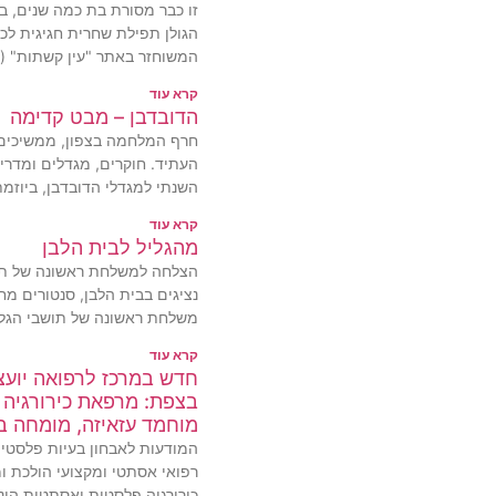
זו כבר מסורת בת כמה שנים, 
הגולן תפילת שחרית חגיגית לכב
המשוחזר באתר "עין קשתות" (
קרא עוד
הדובדבן – מבט קדימה
חרף המלחמה בצפון, ממשיכים 
העתיד. חוקרים, מגדלים ומדרי
השנתי למגדלי הדובדבן, ביוזמ
קרא עוד
מהגליל לבית הלבן
הצלחה למשלחת ראשונה של תוש
נציגים בבית הלבן, סנטורים מח
משלחת ראשונה של תושבי הגלי
קרא עוד
חדש במרכז לרפואה יועצת
בצפת: מרפאת כירורגיה 
מוחמד עזאיזה, מומחה ב
המודעות לאבחון בעיות פלסטיות
רפואי אסתטי ומקצועי הולכת ומ
כירורגיה פלסטית ואסתטית הינו