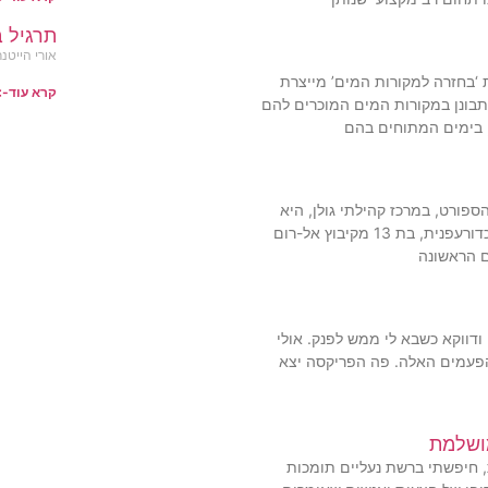
תרגיל ב
אורי הייטנר
 ‘בחזרה למקורות המים’ מייצרת
קרא עוד-
תבונן במקורות המים המוכרים להם
, בימים המתוחים בהם
ורט, במרכז קהילתי גולן, היא
רות בר דוד, שחקנית כדורשת וכדורעפנית, בת 13 מקיבוץ אל-רום
 הראשונה
דווקא כשבא לי ממש לפנק. אולי
 הפעמים האלה. פה הפריקסה יצא
ושלמת
 חיפשתי ברשת נעליים תומכות