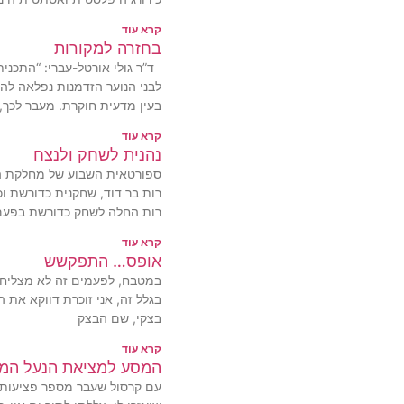
קרא עוד
בחזרה למקורות
ד”ר גולי אורטל-עברי: “התכנית
לבני הנוער הזדמנות נפלאה לה
בעין מדעית חוקרת. מעבר לכך
קרא עוד
נהנית לשחק ולנצח
ספורטאית השבוע של מחלקת הספ
רות החלה לשחק כדורשת בפעם
קרא עוד
אופס… התפקשש
במטבח, לפעמים זה לא מצליח ו
בגלל זה, אני זוכרת דווקא את
בצקי, שם הבצק
קרא עוד
המסע למציאת הנעל המ
עם קרסול שעבר מספר פציעות,