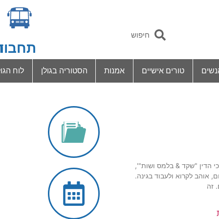
תחבור
ד
נשים
טורים אישיים
אמנות
הסטוריה בגולן
לוח הגול
י הדין "שקד & בלמס ושות"',
ם, אוהב לקרוא ולעבוד בגינה.
 זה