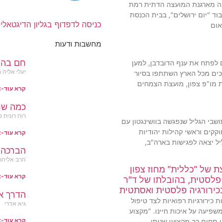
בה מארגנת המועצה הדתית רמת
וד "יום ירושלים", בבית הכנסת
כניסה לדפדוף בגליון הדיגטאלי
אום
מחשבות ודעות
חם בהג
לפתח את ענף הדובדבן, למען
יעלי אליה 
כים מכל הארץ השתתפו בסיור
ת מו"פ צפון, מועצת הצמחים
קרא עוד-
כמה שו
רוח רונית ס
בי הגליל שנפגשה בוושינגטון עם
וקקים וראשי קהילות יהודיות
קרא עוד-
ל יצאה לפגישות בארה"ב,
הברכה 
הרב אליהו 
 של “כללית” מחוז צפון
קרא עוד-
פלסטית, בהובלתו של ד"ר
כירורגיה פלסטית ואסתטית
הדרך א
 כירורגיות רפואיות לצד טיפול
גיא אדרי
שפיעה על איכות חיינו. "מקצוע
קרא עוד-
 תחום רב מקצועי שנותן