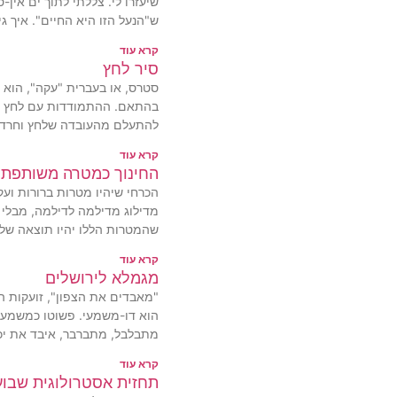
שיעזרו לי. צללתי לתוך ים אין
ש"הנעל הזו היא החיים". איך ג
קרא עוד
סיר לחץ
סטרס, או בעברית "עקה", הוא 
בהתאם. ההתמודדות עם לחץ ו
להתעלם מהעובדה שלחץ וחרדה
קרא עוד
החינוך כמטרה משותפת
הכרחי שיהיו מטרות ברורות ועק
מדילוג מדילמה לדילמה, מבלי
שהמטרות הללו יהיו תוצאה של
קרא עוד
מגמלא לירושלים
"מאבדים את הצפון", זועקות ה
הוא דו-משמעי. פשוטו כמשמעו – 
מתבלבל, מתברבר, איבד את יכ
קרא עוד
תחזית אסטרולוגית שבועית .6.2024