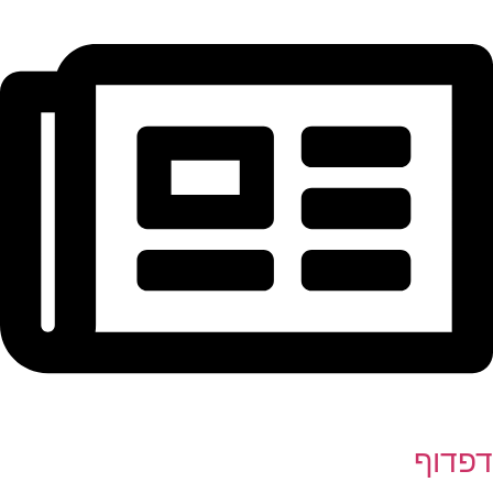
דפדוף