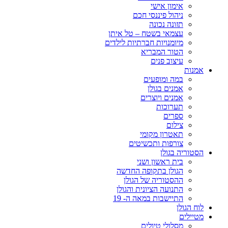
אימון אישי
ניהול פיננסי חכם
תזונה נכונה
עצמאי בשטח – טל איתן
מיומנויות חברתיות לילדים
הטור המבריא
עיצוב פנים
אמנות
במה ומופעים
אמנים בגולן
אמנים ויוצרים
תערוכות
ספרים
צילום
תאטרון מקומי
צורפות ותכשיטים
הסטוריה בגולן
בית ראשון ושני
הגולן בתקופה החדשה
ההסטוריה של הגולן
התנועה הציונית והגולן
התיישבות במאה ה- 19
לוח הגולן
מטיילים
מסלולי טיולים