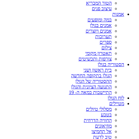
הטור המבריא
עיצוב פנים
אמנות
במה ומופעים
אמנים בגולן
אמנים ויוצרים
תערוכות
ספרים
צילום
תאטרון מקומי
צורפות ותכשיטים
הסטוריה בגולן
בית ראשון ושני
הגולן בתקופה החדשה
ההסטוריה של הגולן
התנועה הציונית והגולן
התיישבות במאה ה- 19
לוח הגולן
מטיילים
מסלולי טיולים
בטבע
החוויה הדרוזית
מוזיאונים
אל תחמיצו
טוב לדעת