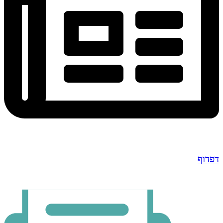
דפדוף