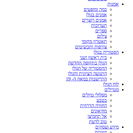
אמנות
במה ומופעים
אמנים בגולן
אמנים ויוצרים
תערוכות
ספרים
צילום
תאטרון מקומי
צורפות ותכשיטים
הסטוריה בגולן
בית ראשון ושני
הגולן בתקופה החדשה
ההסטוריה של הגולן
התנועה הציונית והגולן
התיישבות במאה ה- 19
לוח הגולן
מטיילים
מסלולי טיולים
בטבע
החוויה הדרוזית
מוזיאונים
אל תחמיצו
טוב לדעת
מידע ועסקים
ישובים