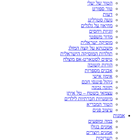
הטור של יעלי
טור ספורט
דעות
נועה סטרלינג
מוזיאון על גלגלים
זוגיות ויחסים
מדור משפטי
מוסיקה ישראלית
משכנתא על קצה המזלג
תולדות המוסיקה הישראלית
טיפים לסטארט-אפ מוצלח
הורות קשובה
אבנים מספרות
אימון אישי
ניהול פיננסי חכם
תזונה נכונה
עצמאי בשטח – טל איתן
מיומנויות חברתיות לילדים
הטור המבריא
עיצוב פנים
אמנות
במה ומופעים
אמנים בגולן
אמנים ויוצרים
תערוכות