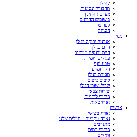
קהילה
תחבורה ונסיעות
מערכת החינוך
בישובים הדרוזים
ספורט
הנצחה
מגזין
אנרגיה ירוקה בגולן
חיים בגולן
חיים ירוקים ומיחזור
עסקים ויזמיות
טבע ונוף
חקר ומדע
תוצרת הגולן
סיבוב בישוב
שביל ישובי הגולן
שירות צבאי
סיפורי לוחמים
אנדרטאות
אנשים
אורח בשישי
גאווה מקומית – חיילים שלנו
מתנדבים
סיפורי בתים
ותיקים