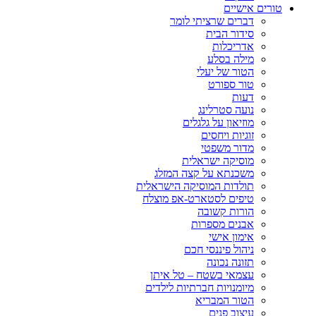
טורים אישיים
דברים שרציתי לומר
סידור הבית
אדריכלות
מילה בסלע
הטור של יעלי
טור ספורט
דעות
נועה סטרלינג
מוזיאון על גלגלים
זוגיות ויחסים
מדור משפטי
מוסיקה ישראלית
משכנתא על קצה המזלג
תולדות המוסיקה הישראלית
טיפים לסטארט-אפ מוצלח
הורות קשובה
אבנים מספרות
אימון אישי
ניהול פיננסי חכם
תזונה נכונה
עצמאי בשטח – טל איתן
מיומנויות חברתיות לילדים
הטור המבריא
עיצוב פנים