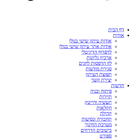
דף הבית
אודות
אודות עיתון שישי בגולן
אודות אתר עיתון שישי בגולן
לדפדוף הדיגיטלי
ארכיון גליונות
לוז הדפסות לחגים
סגירת מודעות
תפוצת העיתון
יצירת קשר
חדשות
פיתוח ובניה
תיירות
תעשיה והייטק
חקלאות
קהילה
תחבורה ונסיעות
מערכת החינוך
בישובים הדרוזים
ספורט