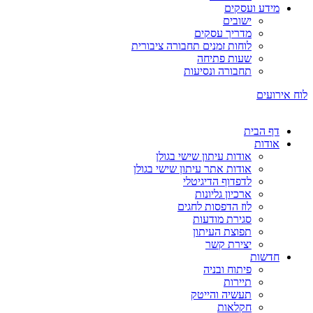
מידע ועסקים
ישובים
מדריך עסקים
לוחות זמנים תחבורה ציבורית
שעות פתיחה
תחבורה ונסיעות
לוח אירועים
דף הבית
אודות
אודות עיתון שישי בגולן
אודות אתר עיתון שישי בגולן
לדפדוף הדיגיטלי
ארכיון גליונות
לוז הדפסות לחגים
סגירת מודעות
תפוצת העיתון
יצירת קשר
חדשות
פיתוח ובניה
תיירות
תעשיה והייטק
חקלאות