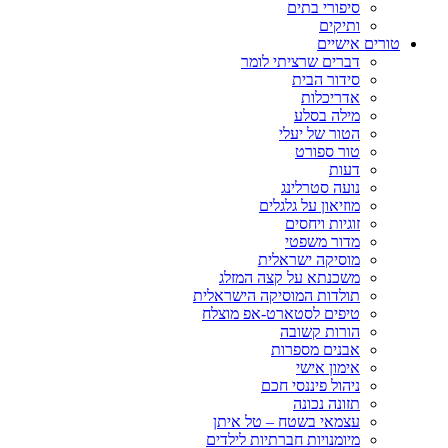
סיפורי בתים
ותיקים
טורים אישיים
דברים שרציתי לומר
סידור הבית
אדריכלות
מילה בסלע
הטור של יעלי
טור ספורט
דעות
נועה סטרלינג
מוזיאון על גלגלים
זוגיות ויחסים
מדור משפטי
מוסיקה ישראלית
משכנתא על קצה המזלג
תולדות המוסיקה הישראלית
טיפים לסטארט-אפ מוצלח
הורות קשובה
אבנים מספרות
אימון אישי
ניהול פיננסי חכם
תזונה נכונה
עצמאי בשטח – טל איתן
מיומנויות חברתיות לילדים