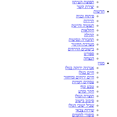
תפוצת העיתון
יצירת קשר
חדשות
פיתוח ובניה
תיירות
תעשיה והייטק
חקלאות
קהילה
תחבורה ונסיעות
מערכת החינוך
בישובים הדרוזים
ספורט
הנצחה
מגזין
אנרגיה ירוקה בגולן
חיים בגולן
חיים ירוקים ומיחזור
עסקים ויזמיות
טבע ונוף
חקר ומדע
תוצרת הגולן
סיבוב בישוב
שביל ישובי הגולן
שירות צבאי
סיפורי לוחמים