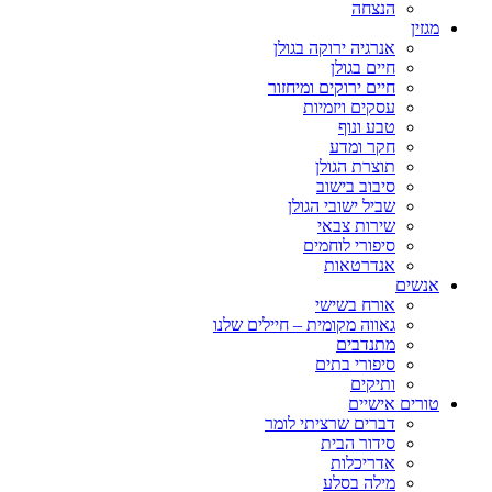
הנצחה
מגזין
אנרגיה ירוקה בגולן
חיים בגולן
חיים ירוקים ומיחזור
עסקים ויזמיות
טבע ונוף
חקר ומדע
תוצרת הגולן
סיבוב בישוב
שביל ישובי הגולן
שירות צבאי
סיפורי לוחמים
אנדרטאות
אנשים
אורח בשישי
גאווה מקומית – חיילים שלנו
מתנדבים
סיפורי בתים
ותיקים
טורים אישיים
דברים שרציתי לומר
סידור הבית
אדריכלות
מילה בסלע