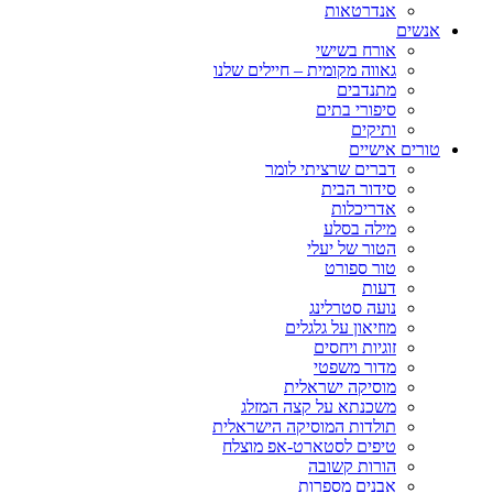
אנדרטאות
אנשים
אורח בשישי
גאווה מקומית – חיילים שלנו
מתנדבים
סיפורי בתים
ותיקים
טורים אישיים
דברים שרציתי לומר
סידור הבית
אדריכלות
מילה בסלע
הטור של יעלי
טור ספורט
דעות
נועה סטרלינג
מוזיאון על גלגלים
זוגיות ויחסים
מדור משפטי
מוסיקה ישראלית
משכנתא על קצה המזלג
תולדות המוסיקה הישראלית
טיפים לסטארט-אפ מוצלח
הורות קשובה
אבנים מספרות