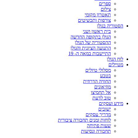
ספרים
צילום
תאטרון מקומי
צורפות ותכשיטים
הסטוריה בגולן
בית ראשון ושני
הגולן בתקופה החדשה
ההסטוריה של הגולן
התנועה הציונית והגולן
התיישבות במאה ה- 19
לוח הגולן
מטיילים
מסלולי טיולים
בטבע
החוויה הדרוזית
מוזיאונים
אל תחמיצו
טוב לדעת
מידע ועסקים
ישובים
מדריך עסקים
לוחות זמנים תחבורה ציבורית
שעות פתיחה
תחבורה ונסיעות