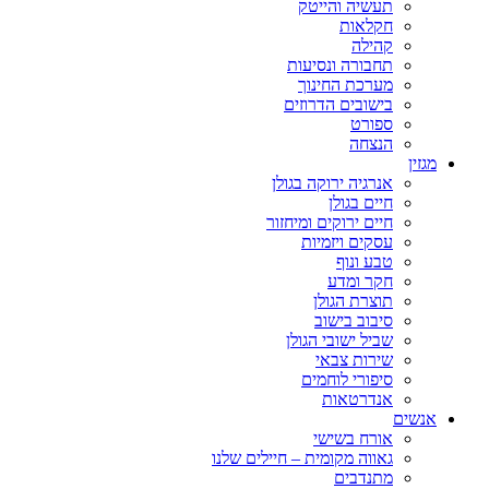
תעשיה והייטק
חקלאות
קהילה
תחבורה ונסיעות
מערכת החינוך
בישובים הדרוזים
ספורט
הנצחה
מגזין
אנרגיה ירוקה בגולן
חיים בגולן
חיים ירוקים ומיחזור
עסקים ויזמיות
טבע ונוף
חקר ומדע
תוצרת הגולן
סיבוב בישוב
שביל ישובי הגולן
שירות צבאי
סיפורי לוחמים
אנדרטאות
אנשים
אורח בשישי
גאווה מקומית – חיילים שלנו
מתנדבים