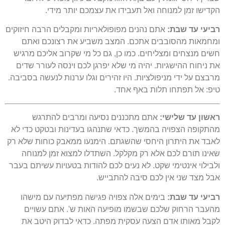
הקדישו זמן למנוחה ואל תעבידו את עצמכם יותר מידי.
רביעי עד שבת:
אתם נהנים מפופולאריות ומקבלים הרבה חיזוקים
ומחמאות מהסובבים אתכם. המצב משביע את רצונכם ואתם
חשים מנצחים ומצליחים. כמו כן, גם כל מי שקרוב אליכם מרגיש
את ניחוח ההישגיות. יהיה מי שלא יפרגן לכם וינסה לעורר שדים
מרבצם על ידי מניפולציות. היו זהירים וגלו ערנות לנעשה בסביבה.
טיפ: אל תפתחו תלות באף אחד.
ראשון עד שלישי:
אתם מתכננים נסיעה ומרבים להתרגש
מהתקופה הצפויה בהמשך. כדאי שתנהגו בעדינות ובטקט כדי לא
לאבד את היתרון היחסי שהשגתם. הימנעו ממאבק כוחות שלא רק
שאינו תורם לכם אלא רק מקלקל. השתדלו למצוא זמן למנוחה
ולבילוי אינטימי שקט. לא נעים לכם להודות בטעויות עשיתם בעבר
אבל מצד שני אין לכם סיבה להתבייש.
רביעי עד שבת:
בימים אלה צפויה פגישה מפתיעה עם מישהו
מהעבר הרחוק שלכם שבשמו מופיעה האות ש'. אתם עשויים
לקבל מאותו אדם הצעה עסקית מפתה. כדאי לבדוק היטב את