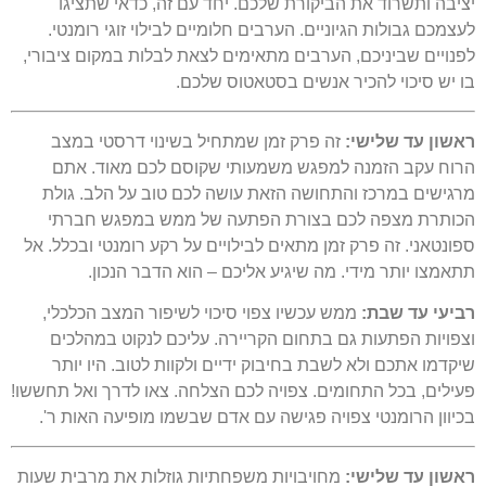
יציבה ותשרוד את הביקורת שלכם. יחד עם זה, כדאי שתציגו
לעצמכם גבולות הגיוניים. הערבים חלומיים לבילוי זוגי רומנטי.
לפנויים שביניכם, הערבים מתאימים לצאת לבלות במקום ציבורי,
בו יש סיכוי להכיר אנשים בסטאטוס שלכם.
ראשון עד שלישי:
זה פרק זמן שמתחיל בשינוי דרסטי במצב
הרוח עקב הזמנה למפגש משמעותי שקוסם לכם מאוד. אתם
מרגישים במרכז והתחושה הזאת עושה לכם טוב על הלב. גולת
הכותרת מצפה לכם בצורת הפתעה של ממש במפגש חברתי
ספונטאני. זה פרק זמן מתאים לבילויים על רקע רומנטי ובכלל. אל
תתאמצו יותר מידי. מה שיגיע אליכם – הוא הדבר הנכון.
רביעי עד שבת:
ממש עכשיו צפוי סיכוי לשיפור המצב הכלכלי,
וצפויות הפתעות גם בתחום הקריירה. עליכם לנקוט במהלכים
שיקדמו אתכם ולא לשבת בחיבוק ידיים ולקוות לטוב. היו יותר
פעילים, בכל התחומים. צפויה לכם הצלחה. צאו לדרך ואל תחששו!
בכיוון הרומנטי צפויה פגישה עם אדם שבשמו מופיעה האות ר'.
ראשון עד שלישי:
מחויבויות משפחתיות גוזלות את מרבית שעות