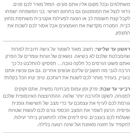
משתלמים ובכל מקום אליו אתם פונים- המזל מאיר לכם פנים.
כדאי לנצל את המומנטום גם בתחום האישי. בני המשפחה ישמחו
לקבל קצת תשומת לב או הצעה לפעילות אקטיבית משותפת מחוץ
לבית. המטרה מקדשת את האמצעים אבל אסור לכם לשכוח את
המצפון.
ראשון עד שלישי:
חשוב מאוד לשמור על גישה חיובית למרות
שהסבלנות שלכם לא בשיאה. נושאים של זוגיות עומדים על הפרק
ואתם פשוט הורסים כל חלקה טובה… תפסיקו להתלבט כל כך
הרבה לגבי מה חושבים עליכם אנשים אחרים. גם אם עכשיו אתם
בעניין, בעתיד מותר לכם לשנות את דעתכם. טיפ: קחו הכל בקלות!
רביעי עד שבת:
פרק זמן עמוס מבחינה נפשית. אתם זקוקים
למנוחה, לשקט ולהרבה יותר שלווה. ההתרוצצות האינסופית שלכם
גורמת לכם לעייף את עצמכם עד כדי מצב של תשישות גופנית
ופיסית. הרצון לשפר את המצב הכספי גורם לכם לעשות שטויות
שעולות לכם בעצבים. טיפ לימים אלה: להתארגן ביתר יעילות.
להקפיד על תזונה מאוזנת ועל שינה רגועה בלילה.