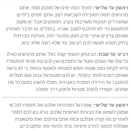
ראשון עד שלישי:
לאחר כמה ימים של מאבק סמוי, אתם
מרגישים תזוזה המובילה לשביעות רצון. אתם יוזמים בילויים
שמעוררים תגובות מעורבות בקרב המוזמנים אבל יש מקום
להתעקש כדי לא להיכנס למצב שגרה. בתכל'ס, זה הדבר האחרון
שאתם צריכים אחרי פרק הזמן המינורי הזה. פעילות חברתית
בחיק הטבע תעשה לכם רק טוב ומי שלא רוצה שלא יבוא.
רביעי עד שבת:
הביטחון העצמי קצת 'נפל' ואתם מרגישים כאילו
כל עולו של העולם מוטל על כתפיכם ואין לכם כוח פנימי להתמודד.
כדאי לקחת כמה שעות חופש למנוחה ולאסוף כוחות, כי לא נראה
שאתם רוצים לוותר בקלות. יש לכם פוטנציאל גבוה ואם תצליחו
להתגבר על הירידה הזמנית באנרגיה, תוכלו להשיג כמעט כל מה
שתרצו. הקפידו להציב מטרות ולתכנן דרך פעולה.
ראשון עד שלישי:
שמרו על הפרטיות שלכם ואל תספרו לכל מי
שמוכן לשמוע את הבעיות האישיות שלכם. נורא בא לכם לספר
לאחרים מה קורה אצלכם וכמה אתם צודקים. זאת סיטואציה
שעלולה להפוך לחרב פיפיות. טיפ: להיות יותר סלקטיביים.