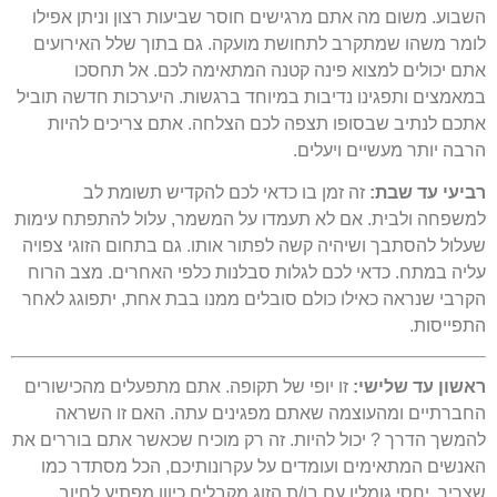
השבוע. משום מה אתם מרגישים חוסר שביעות רצון וניתן אפילו
לומר משהו שמתקרב לתחושת מועקה. גם בתוך שלל האירועים
אתם יכולים למצוא פינה קטנה המתאימה לכם. אל תחסכו
במאמצים ותפגינו נדיבות במיוחד ברגשות. היערכות חדשה תוביל
אתכם לנתיב שבסופו תצפה לכם הצלחה. אתם צריכים להיות
הרבה יותר מעשיים ויעלים.
רביעי עד שבת:
זה זמן בו כדאי לכם להקדיש תשומת לב
למשפחה ולבית. אם לא תעמדו על המשמר, עלול להתפתח עימות
שעלול להסתבך ושיהיה קשה לפתור אותו. גם בתחום הזוגי צפויה
עליה במתח. כדאי לכם לגלות סבלנות כלפי האחרים. מצב הרוח
הקרבי שנראה כאילו כולם סובלים ממנו בבת אחת, יתפוגג לאחר
התפייסות.
ראשון עד שלישי:
זו יופי של תקופה. אתם מתפעלים מהכישורים
החברתיים ומהעוצמה שאתם מפגינים עתה. האם זו השראה
להמשך הדרך ? יכול להיות. זה רק מוכיח שכאשר אתם בוררים את
האנשים המתאימים ועומדים על עקרונותיכם, הכל מסתדר כמו
שצריך. יחסי גומלין עם בן/ת הזוג מקבלים כיוון מפתיע לחיוב.