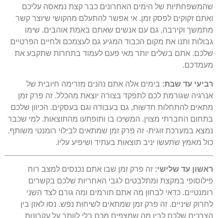
שהמשפחתיות של הימים האחרונים כבר קצת נמאסה עליכם
ואתם זקוקים לפסק זמן. אי אפשר להתעלם מהקושי שיוצר קשר
מתמשך וקירבה, גם עם אנשים שאתם באמת אוהבים. שימו
גבולות ותנו את מקום הכבוד המגיע גם לעצמכם ולחיים הפרטיים
שלכם. אתם בשלים יותר מאי פעם לעמוד בתחרות שתקבע את
מעמדכם.
רביעי עד שבת:
בימים אלה אתם נהנים מזרימה חיובית של
אנרגיה שגורמת לכם לתפקד בצורה יוצאת מהכלל. זה פרק זמן
מתאים להתחלות חדשות, גם בעבודה וגם בעסקים. הכיוון שלכם
בתחום החברתי מצוין. המשיכו בו ותופתעו מהתוצאות. למי שכבר
נמצא במערכת זוגית- זה פרק זמן שמתאים לבילוי רומנטי משותף.
כול מאמץ שתעשו יניב תוצאות בעתיד ושיפיע עליו.
ראשון עד שלישי:
זה פרק זמן שבו אתם נכנסים למצב רוח
פילוסופי במקצת ומתלבטים לגבי האחריות שלכם בקשרים
רומנטיים. כדאי לבחון מה אתם תורמים ומה גורם לצד השני
לחרוק שיניים. זה פרק זמן שמתאים לשיחות נפש. נסו לאזן בין
הצרכים שלכם לבין מה שמצפים מכם בלי לוותר על עקרונות