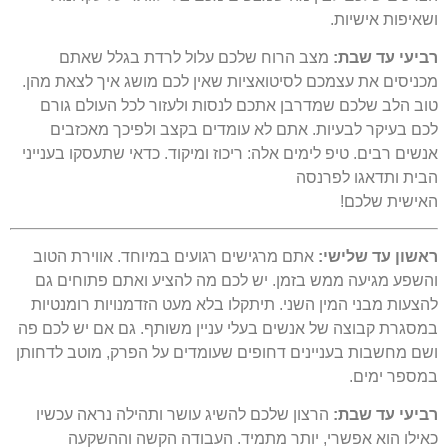
ושאיפות אישיות.
רביעי עד שבת:
מצב הרוח שלכם עלול לרדת בגלל שאתם
מכניסים את עצמכם לסיטואציות שאין לכם מושג איך לצאת מהן.
טוב הלב שלכם שמדרבן אתכם לנסות ולעזור לכל העולם גורם
לכם בעיקר לבעיות. אתם לא עומדים בקצב ולפיכך מאכזבים
אנשים רבים. טיפ לימים אלה: ריכוז ומיקוד. כדאי שתעסקו בענייני
הבית ותדאגו לפרנסה
האישית שלכם!
ראשון עד שלישי:
אתם מרגישים רגועים במיוחד. אווירת הטוב
והשפע מגיעה ממש בזמן. יש לכם מה להציע ואתם פתוחים גם
להצעות מבני המין השני. תיתקלו בלא מעט הזדמנויות רומנטיות
במסגרת קבוצה של אנשים בעלי עניין משותף. גם אם יש לכם פה
ושם מחשבות בעניינים דחופים שעומדים על הפרק, מוטב לדחותן
במספר ימים.
רביעי עד שבת:
הרצון שלכם להשיג עושר ותהילה נראה עכשיו
כאילו הוא אפשרי, יותר מתמיד. העבודה הקשה וההשקעה