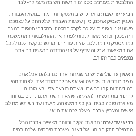
התלבטויות בעניינים כספיים דורשות חשיבה מעמיקה- לבד.
רביעי עד שבת:
נראה כי שוב תעסקו יותר מידי בנושא העבודה.
העניין מעסיק אתכם, כיוון ששעות העבודה שלקחתם על עצמכם
פשוט אינן הגיוניות. עליכם לקבל החלטה ובהקדם! הזוגיות במצב
די הפכפך וכדאי מאוד לנסות לפתור את ההתלבטות המתמשכת
כמו מסטיק וגורמת לכם להיות עוד יותר מותשים. קשה לכם לקבל
את המציאות, אבל זה עדיף על פני הנדנדה הרגשית בה אתם
נמצאים כבר זמן רב.
ראשון עד שלישי:
יש מי שמחזר אחריכם בלהט אבל אתם
מציבים דרישות שכמעט ואי אפשר להתמודד איתן. לפחות תהיו
במודעות ותיקחו בחשבון שאתם כנראה עדיין לא מוכנים
להתחייבות רגשית ולהשקעה שהיא דורשת. אתם נהנים במיוחד
מאווירה טובה בבית ובין בני המשפחה. מישהו שדורש תשומת לב
אישית ומעריץ אתכם, מעלה לכם את ה-'אגו'.
רביעי עד שבת:
תחושת הקלה ורווחה מציפים אתכם החל
מתחילת התקופה הזו. אל דאגה, מערכת היחסים שלכם תהיה