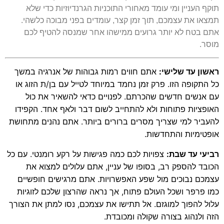
תוקף העניין ומי עומד מאחורי התוכניות הגרנדיוזיות כדי שלא
תמצאו את עצמכם, תוך זמן קצר, עומדים בפני מבוכה כלשהי.
אתם בטח לא יותר גרועים ממישהו אחר שמנסה להטיף לכם
מוסר.
ראשון עד שלישי:
אתם חווים רמות גבוהות של אנרגיה במשך
כל התקופה הזו. פרק זמן נחמד במיוחד לטייל עם בן/ת הזוג או
עם אנשים חדשים שהכרתם. לפנויים כדאי להשאיר את כול
האופציות פתוחות ולא להתחייב לשום דבר ולאף אחד. הקפידו
להעביר למי שצריך מסרים ברורים ביותר. אתם נהנים מתחושת
אופטימיות והתחדשות.
רביעי עד שבת:
צפויות לכם כמה פגישות על רקע רומנטי. עם כל
הכובד להספק רב, בסופו של עניין, אתם עלולים למצוא את
עצמכם נבוכים מול שפע האפשרויות. אתם מרגישים חופשיים
כמו פרפר ושכל העולם פתוח, אך נראה שהרצון שלכם לזוגיות
עלול להפוך למוגזם. אל תתישו את עצמכם, נסו למתן את הצורך
הזה ולנהוג בצורה שקולה ומכובדת.