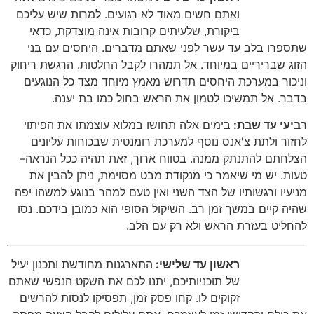
ואתם חשים מאוד לא רגועים
.
למרות שיש עליכם
ביקורת
,
שלעיתים קרובות אינה מוצדקת
,
כדאי
שתספרו בלב עד עשר לפני שאתם מדברים
.
היחסים עם בני
הזוג שבריריים במיוחד
.
אל תמהרו לקבל החלטות
.
הרגשת ריחוק
וניכור במערכת היחסים תדרוש מאמץ מיוחד מצד כל הנוגעים
בדבר
.
אל תמשיכו לטמון את הראש בחול כמו בת יענה
.
רביעי עד שבת:
בימים אלה תחושו במלוא עוצמתו את הפיתוי
לחזור ולתת צ
'
אנס נוסף למערכת רומנטית שבכוחות עליונים
הצלחתם להתנתק ממנה
.
בטווח ארוך
,
זאת תהיה ככל הנראה
–
טעות
.
יש מי שיאמר כי מנקודת מבט מסוימת
,
ניתן להבין את
מניעיו ורגשותיו של הצד השני ואין טעם למהר בנוגע למשהו יפה
שהיה קיים במשך זמן רב
.
השיקול הסופי הוא כמובן בידכם
.
נסו
להחליט בעזרת הראש ולא רק עם הלב
.
ראשון עד שלישי:
התארגנות מחודשת ותכנון יעיל
של תוכניותיכם
,
יתנו לכם את השקט הנפשי שאתם
זקוקים לו
.
קחו פסק זמן
,
תפסיקו לנסות להרשים