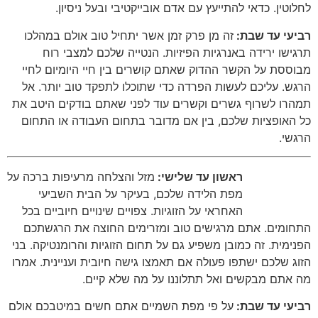
לחלוטין
.
כדאי להתייעץ עם אדם אובייקטיבי ובעל ניסיון
.
רביעי עד שבת:
זה מן פרק זמן אשר יתחיל טוב אולם במהלכו
תרגישו ירידה באנרגיות הפיזיות
.
הנטייה שלכם למצבי רוח
מבוססת על הקשר ההדוק שאתם קושרים בין חיי היומיום לחיי
הרגש
.
עליכם לעשות הפרדה כדי שתוכלו לתפקד טוב יותר
.
אל
תמהרו לשרוף גשרים וקשרים עוד לפני שאתם בודקים היטב את
כל האופציות שלכם
,
בין אם מדובר בתחום העבודה או התחום
הרגשי
.
ראשון עד שלישי:
מזל והצלחה מרעיפות ברכה על
מפת הלידה שלכם
,
בעיקר על הבית השביעי
האחראי על הזוגיות
.
צפויים שינויים חיוביים בכל
התחומים
.
אתם מרגישים טוב ומזרימים החוצה את הרגשתכם
הפנימית
.
זה כמובן משפיע גם על תחום הזוגיות והרומנטיקה
.
בני
הזוג שלכם ישתפו פעולה אם תאמצו גישה חיובית ועניינית
.
אמרו
מה אתם מבקשים ואל תתלוננו על מה שלא קיים
.
רביעי עד שבת:
על פי מפת השמיים אתם חשים במיטבכם אולם