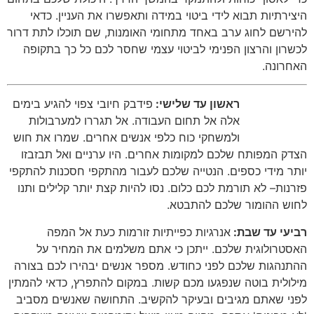
היצירתיות תבוא לידי ביטוי במידה ותאפשרו את העניין
.
כדאי
להירשם לחוג ערב באחד מתחומי האומנות
,
שם תוכלו לתת דרור
לכשרון והרצון הפנימי לביטוי עצמי שחסר לכם כל כך בתקופה
האחרונה
.
ראשון עד שלישי:
פידבק חיובי צפוי להגיע בימים
אלה אל תחום העבודה
.
אל תגררו למערבולות
ולמשחקי כוח כלפי אנשים אחרים
.
שמרו את חוש
הצדק המפותח שלכם למקומות אחרים
.
היו ערניים ואל תבזבזו
יותר מידי כספים
.
הנטייה שלכם לעבור מהתקפי חסכנות להתקפי
פזרנות
–
לא תורמת לכם כלום
.
נסו להיות קצת יותר קלילים ותנו
לחוש ההומור שלכם להתבטא
.
רביעי עד שבת:
אנרגיות כפייתיות זורמות כעת אל המפה
האסטרולוגית שלכם
.
ייתכן כי אתם משלמים את המחיר על
ההתנהגות שלכם לפני כחודש
.
מספר אנשים יבהירו לכם בצורה
מילולית בוטה שנפגעו מכם קשות
.
במקום להתפרץ
,
כדאי להמתין
לפני שאתם מגיבים ובעיקר להקשיב
.
התחושה שאנשים מסביב