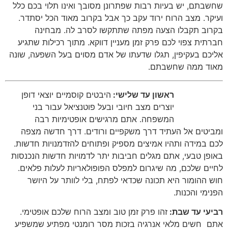
שחשבתם
,
יש בעיות רבות שפתרונן מסובך ואינו תלוי בכם כלל
ועיקר
.
מצב הרוח ירוד עקב כך אבל בקרוב מאוד הכל יסתדר
.
בקרוב תקבלו הצעה מפתה שתתקשו לסרב לה
.
מבחינה
חברתית צפוי לכם פרק זמן מעניין דווקא
.
מתוך רכילות שתגיע
אליכם בעקיפין
,
תגלו שדעתו של אדם מסוים בעל השפעה
,
שונה
מאוד ממה שחשבתם
.
ראשון עד שלישי:
היבטים קוסמיים יוצאי דופן
יוצרים מצב חיובי ובעל פוטנציאל עבור בני
המשפחה
.
אתם מרגישים אופטימיות רבה
ומביטים אל העתיד דרך משקפיים ורודים
.
דרך חדשה מצפה
לכם במידה ותהיו אמיצים מספיק ופתוחים להזדמנויות חדשות
.
באופן טבעי
,
אתם מגלים חביבות יתר לדמויות חדשות הנכנסות
לחיים שלכם
,
מה שיגרום למפלס הפופולאריות לעלות פלאים
.
חוש ההומור היא תכונה שכדאי לפתח
,
בלי לוותר על היושר
הפנימי והכנות
.
רביעי עד שבת:
זהו פרק זמן טוב ומצב הרוח שלכם אופטימי
.
אתם
חשים מלאי אנרגיה בזכות מסר רומנטי מפתיע שמשפיע