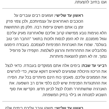
וענו בחיוב להצעתה
.
ראשון עד שלישי:
זעזועים רבים עוברים על
הכוכבים האחראים על עצמיותכם
,
ולכן צפוי פרק
זמן בו אתם חשים עייפות רבה
.
חלק מן התחושות
הלא נעימות נובע ממישהו קרוב אליכם שלאחרונה מעיק עליכם
וגוזל מזמנכם
.
זה לא הזמן לנסות ולזכות בתואר
"
החבר הכי טוב
בעולם
".
שמרו את האנרגיות הפנימיות לעצמכם
.
בעבודה הימנעו
מלהבליט את התחרותיות והרצון לשלמות
.
הקפידו על פרופיל
נמוך
.
זה לא הזמן להוצאות מיותרות
.
רביעי עד שבת:
בימים אלה אתם ממוקדים בעבודה
.
כדאי לנצל
את הריכוז והיכולת שמגיעים לשיאים דווקא עכשיו
,
כדי להרשים
את הממונים עליכם
.
מאבקי כוח הינם מיותרים בכל עת
.
הסירו
את ההתנגדות הפנימית שיש לכם כלפי אדם רב השפעה
.
את
האנרגיה שתשתחרר תוכלו לנצל לכיוון חדש
.
הקדישו את סוף
השבוע למנוחה או בילוי בחיק המשפחה
.
ראשון עד שלישי:
משהו עובר עליכם בימים אלה