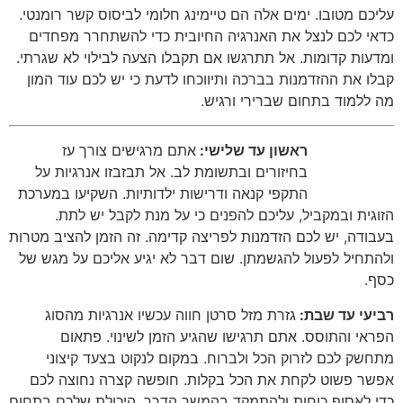
עליכם מטובו
.
ימים אלה הם טיימינג חלומי לביסוס קשר רומנטי
.
כדאי לכם לנצל את האנרגיה החיובית כדי להשתחרר מפחדים
ומדעות קדומות
.
אל תתרגשו אם תקבלו הצעה לבילוי לא שגרתי
.
קבלו את ההזדמנות בברכה ותיווכחו לדעת כי יש לכם עוד המון
מה ללמוד בתחום שברירי ורגיש
.
ראשון עד שלישי:
אתם מרגישים צורך עז
בחיזורים ובתשומת לב
.
אל תבזבזו אנרגיות על
התקפי קנאה ודרישות ילדותיות
.
השקיעו במערכת
הזוגית ובמקביל
,
עליכם להפנים כי על מנת לקבל יש לתת
.
בעבודה
,
יש לכם הזדמנות לפריצה קדימה
.
זה הזמן להציב מטרות
ולהתחיל לפעול להגשמתן
.
שום דבר לא יגיע אליכם על מגש של
כסף
.
רביעי עד שבת:
גזרת מזל סרטן חווה עכשיו אנרגיות מהסוג
הפראי והתוסס
.
אתם תרגישו שהגיע הזמן לשינוי
.
פתאום
מתחשק לכם לזרוק הכל ולברוח
.
במקום לנקוט בצעד קיצוני
אפשר פשוט לקחת את הכל בקלות
.
חופשה קצרה נחוצה לכם
כדי לאסוף כוחות ולהתמקד בהמשך הדרך
.
היכולת שלכם בתחום