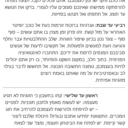
את כולם והקדישו זמן לעצמכם
.
אתם עלולים לקבל הצעה מפתה
להרפתקה ממישהו שאינכם סומכים עליו לגמרי
.
בדקו את הנושא
עד תומו
.
אל תתפתו ואל תנהגו בפזיזות
.
רביעי עד שבת:
אנרגיות ברוכות זורמות כעת אל כוכב יופיטר
האחראי על מזל קשת
.
זהו פרק זמן מצוין בו אתם עושים
–
סוף
סוף
–
צעד נכון בכיוון שיפור הזוגיות
.
שלב ההתלבטויות עבר וחלף
והגיעה העת למעשים ולפעולות
.
אל תקשיבו לדעות של אנשים
סביבכם המנסים לרפות את ידיכם
.
התחברו לאינטואיציה
הפנימית
.
בתוך הלב
,
במקום השקט והמיוחד
,
בו רק אתם יכולים
להיות בעצמכם
,
טמונה התשובה הנכונה
.
אל תחששו לדבר בגילוי
לב ובאסרטיביות על מה שאתם באמת רוצים
מזוגיות אמיתית
.
ראשון עד שלישי:
קחו בחשבון כי הזוגיות לא תגיע
מעצמה
.
יש לעשות מאמץ ולתכנן תוכניות
.
לפנויים
–
יש להיפתח ולהרשות לעצמכם להרחיב את חוג
המכרים
.
התוצאות יפתיעו אתכם ובגדול
!
היכולת שלכם ליצור
קשר קיימת
.
יש לפתח את הביטחון העצמי
,
ומצד שני לצאת