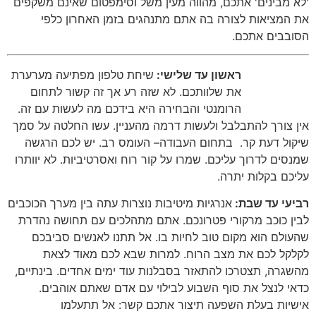
'
לא מבינים
'
אתכם
,
מהווה מעין משל וסימפטום שאינם משקפים
את המציאות לצורה בה אתם מתנהגים בזמן האחרון כלפי
הסובבים אתכם
.
ראשון עד שלישי:
שיחת טלפון מפתיעה מערערת
את שלוותכם
.
לא שזה רע אך זה קשור לתחום
הרומנטי והבחירה היא בידכם מה לעשות עם זה
.
אין צורך להתבלבל ולעשות דרמה מהעניין
.
עשו החלטה על סמך
שיקול דעת קר
.
בתחום העבודה
–
העומס רב
.
יש לכם הרגשה
שמנסים לדרוך עליכם
.
שמרו על קור רוח ואסרטיביות
.
לא יוותרו
עליכם בקלות יתרה
.
רביעי עד שבת:
אנרגיות מיטיבות נוצרות עתה בין מערך הכוכבים
לבין כוכב מרקורי פטרונכם
.
אתם מתהלכים עם תחושה נהדרת
שהעולם הוא מקום טוב לחיות בו
.
אל תתנו לאנשים סביבכם
לקלקל לכם את מצב הרוח
.
למרות שבא לכם מאוד לצאת
מהשגרה
,
תצטרכו להתאזר בסבלנות עוד ימים אחדים
.
בינתיים
,
כדאי לנצל את סוף השבוע לבילוי עם אדם שאתם אוהבים
.
אישיות בעלת השפעה תיצור אתכם קשר
:
אל תתעלמו