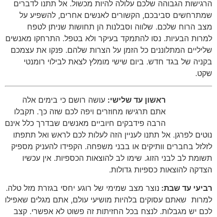
הרגישות הגבוהה שלכם עלולה להיות מכשול
.
אל תתנו לדברים
שמתרחשים סביבכם
,
הקשורים לאנשים אחרים
,
להשפיע על
מצב הרוח שלכם
.
שלווה וסבלנות הן תחושות שניתן לטפח
למרות הבעיות
.
נסו להתמקד בעיקר ולא בטפל
.
התרחקו מאנשים
שליליים המתלוננים כל הזמן על הצרות שלהם
.
פנקו את עצמכם
בקניה של בגד חדש
.
ביום שישי מומלץ לצאת לבילוי רומנטי
שקט
.
ראשון עד שלישי:
עושה רושם כי בימים אלה
אתם תרגישו מחוזרים ויפה לכם שזה כך
.
תקבלו
הרבה פידבקים חיוביים מאנשים שבדרך כלל אינם
נוטים לפרגן
.
אל תתנו לעניין הזה לעלות לכם לראש ואל תתפתו
לזלזל בחברים וותיקים או בבני משפחה
.
הקפידו להעניק מספיק
תשומת לב לבני הזוג
.
שימו לב להוצאות הכספיות
.
אין עכשיו
הצדקה להוצאות כספיות גדולות
.
רביעי עד שבת:
נוצר מצב שמימי של רוגע יחסי בגזרת מזל טלה
.
למרות
שאתם עסוקים בלהיות מושיעי עולם
,
אתם מגלים שאפילו
לכם יש מגבלות
.
לנצח בכל החזיתות זה פשוט לא אפשרי
.
קצב