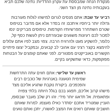
מנקודת הנחה שמבססת עת עקרון ההדדיות
:
נתינה שלכם תביא
בעקבותיה נתינה מן הצד השני
.
רביעי עד שבת:
אתם מנסים לגרום למישהו לגלות מעורבות
גדולה יותר ביחסיו איתכם
:
זה בסדר אלא אם מדובר בטיפוס
שטרם השתחרר מפרשיותיו הקודמות
.
טיפוסים מבריקים ינסו
למכור לכם רעיונות משגעים שבעזרתם ניתן לעשות כסף קל
,
כלומר
,
להשקיע מעט ולהרוויח הרבה
.
צפוי מצב לפיו אתם עלולים
להימצא בקצר רציני עם אהובי לב קבועים
,
ובמקביל יצוצו פיתויים
הקשורים באובייקטים מסנוורים
.
לפני שאתם קופצים על הבטחות
מפוקפקות
,
כדאי שתשקיעו בקיים
.
ראשון עד שלישי:
אתם חווים עתה התרחשות
שמימית הטעונה באנרגיות של כוכבים רבים
והפכפכים
.
ביקורת נוקבת שתגיע אליכם מצד
מישהו קרוב אליכם
,
תפגע בכם בגלל היותה בלתי צפויה
ופתאומית
.
אל תדאגו יותר מידי
.
זהו רק שלב מעבר שבסופו
,
העניין שמטריד אתכם יסתדר כאילו מעצמו
.
למרות שאתם
חושבים שאתם רואים את המצב לאשורו
,
יתכן ואתם טועים