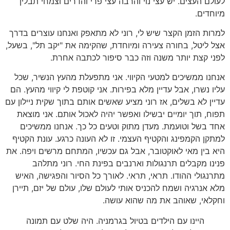
לעולם העצים
.
יש עצי נוי והרבה עצי פרי והדרים וצמחי תבלין
מיוחדים
.
למרות הזמן הקצר שיש לי
,
רוני לא מתאפק ואנחנו עוצרים בדרך
אצל ליטל
,
בחורה צעירה ומיוחדת
,
שהקימה את
"
יקב תל
",
בשעל
,
לפני קצת יותר משנה וזה כבר סיפור לכתבה אחרת
.
אנחנו ממשיכים למטעי הקיווי
.
אני מתפעלת מהעץ הנשיר
,
שכל
עליו נשרו
,
אבל עדיין מלא בפירות
.
אני קוטפת לי קיווי מהעץ
.
הם
עדיין לא בשלים
,
אז רוני מציע שאשים אותם בתוך שקית ניילון עם
תפוח
,
תוך יומיים יבשילו ואפשר יהיה לאכול אותם
.
אני מוצאת
אחד בשל וטועמת
.
מעדן מתוק וטעים כל כך
.
אנחנו ממשיכים
למתקן הקמפינג והקטיף העצמי
.
זו לא העונה כרגע
.
עונת הקטיף
היא בין מאי לאוקטובר
,
אבל גם עכשיו
,
המתחם מרשים ויפה
.
את
פנינו מקבלים תרנגולות וארנבים בפינת החי
.
רוני מתלהב
מתרנגולי ההודו
.
תראי
,
תראי
.
לאורך כל הסיור והפגישה
,
האיש
מלא אנרגיה ושמח להכניס אותי לעולם שלו
,
עולם של יזם
,
תיירן
וחקלאי
,
שאוהב את מה שהוא עושה
.
היינו עם הילדים בטיול בגרמניה
.
היה שלט עם תמונה