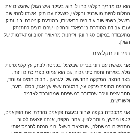
הוא גם מדריך חקלאי בחו
"
ל והוא בעיקר איש הגולן שהגשים את
החלום להיות מושבניק וחקלאי
,
כשעלה עם תיקי אשתו להתיישב
בשעל
,
כשהיישוב עוד היה בראשיתו
,
במזרעת קוניטרה
.
רוני ותיקי
עזבו עבודה מסודרת ב
"
רפאל
"
והחליטו שהם רוצים להתנתק
מהעבודה במקום סגור ונקי וליהנות מהאוויר הטוב ומהאדמות של
הגולן
.
תיירות חקלאית
אני נפגשת עם רוני בביתו שבשעל
.
בכניסה לבית
,
עץ קלמנטינות
מלא בפירות ותפוז סיני גבוה
,
גם הוא עמוס בפרי כתום ויפה
.
בצד החצר
,
המזקקה החדשה שלו לעראק
.
הבית חמים ומיוחד
,
הרצפה מחופת פרקט עץ
,
המטבח עשוי עץ אגוז
,
בסלון בוער
,
תנור עצים וניכר שמדובר במשפחה שמחוברת לאדמה
ולשורשים
.
אני מתכבדת בקפה שחור ובעוגת פקאנים נהדרת
.
את הפקאנים
,
קטפו מהעץ
,
מיותר לציין
.
אחרי הקפה
,
אנחנו יוצאים לסיור
.
מתחילים במשתלה
,
שנמצאת בשעל
.
רוני מנסה להכניס אותי