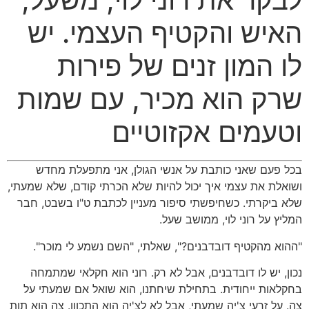
האיש והקטיף העצמי
.
יש
לו המון זנים של פירות
שרק הוא מכיר
,
עם שמות
וטעמים אקזוטיים
בכל פעם שאני כותבת על אנשי הגולן
,
אני מתפעלת מחדש
ושואלת את עצמי איך יכול להיות שלא הכרתי קודם
,
שלא שמעתי
,
שלא ביקרתי
.
כשחיפשתי סיפור מעניין לכתבת ט
"
ו בשבט
,
חבר
המליץ על רוני לוי
,
ממושב שעל
.
"
ההוא מהקטיף דובדבנים
?",
שאלתי
, "
השם נשמע לי מוכר
".
נכון
,
יש לו דובדבנים
,
אבל לא רק
.
רוני הוא חקלאי שמתמחה
בחקלאות ייחודית
.
בתחילת שיחתנו
,
הוא שואל אם שמעתי על
צה
.
על זרעי צ
'
יה שמעתי
,
אבל לא לצ
'
יה הוא התכוון
.
צה הוא תות