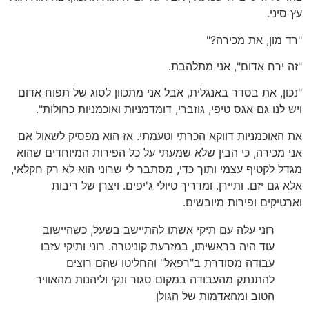
עץ סיני
.
"רד מון,
את
מכירה
?"
"
זה ירח אדום
",
אני מתלהבת
.
"
נכון
,
את בסדר באנגלית
,
אבל אני מתכוון לסוג של תפוח אדום
ויש לנו גם אגס טיפי
,
גוזברי
,
דומדמניות ואוכמניות כחולות
".
את האוכמניות דווקא הכרתי וטעמתי
.
אז הוא מפסיק לשאול אם
אני מכירה
,
כי הבין שלא שמעתי על כל הפירות המיוחדים שהוא
מגדל לקטיף עצמי ותוך כדי
,
מסתבר לי שרוני הוא לא רק חקלאי
,
אלא גם יזם
.
ותיירן
.
ומדריך טיולי ג
'
יפים
.
ויצרן של ריבות
וארטיקים ופירות מיובשים
.
רוני עלה עם תיקי אשתו להתיישב בשעל
,
כשהיישוב
עוד היה בראשיתו
,
במזרעת קוניטרה
.
רוני ותיקי עזבו
עבודה מסודרת ב
"
רפאל
"
והחליטו שהם רוצים
להתנתק מהעבודה במקום סגור ונקי וליהנות מהאוויר
הטוב ומהאדמות של הגולן