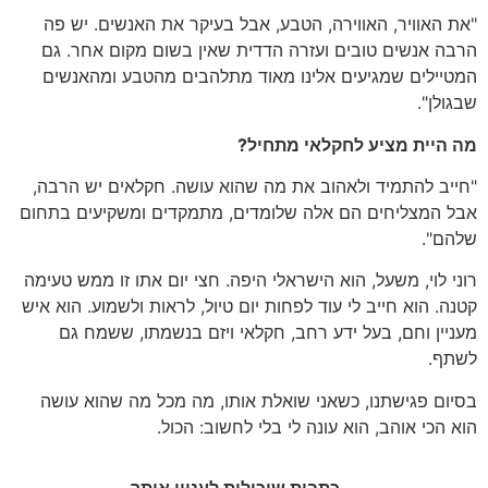
"
את האוויר
,
האווירה
,
הטבע
,
אבל בעיקר את האנשים
.
יש פה
הרבה אנשים טובים ועזרה הדדית שאין בשום מקום אחר
.
גם
המטיילים שמגיעים אלינו מאוד מתלהבים מהטבע ומהאנשים
שבגולן
".
מה
היית
מציע
לחקלאי
מתחיל
?
"
חייב להתמיד ולאהוב את מה שהוא עושה
.
חקלאים יש הרבה
,
אבל המצליחים הם אלה שלומדים
,
מתמקדים ומשקיעים בתחום
שלהם
".
רוני לוי
,
משעל
,
הוא הישראלי היפה
.
חצי יום אתו זו ממש טעימה
קטנה
.
הוא חייב לי עוד לפחות יום טיול
,
לראות ולשמוע
.
הוא איש
מעניין וחם
,
בעל ידע רחב
,
חקלאי ויזם בנשמתו
,
ששמח גם
לשתף
.
בסיום פגישתנו
,
כשאני שואלת אותו
,
מה מכל מה שהוא עושה
הוא הכי אוהב
,
הוא עונה לי בלי לחשוב
:
הכול
.