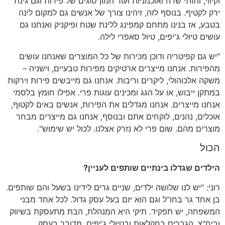
וקיווי
,
ותותי שדה ואוכמניות ועוד המון סוגים של פירות וגם גינת
ירק לקטיף
.
בנוסף לזה
,
זיהינו צורך של אנשים גם למקום לינה
בטבע
,
אז בנינו מתחם קמפינג ללינת שטח ופיקניק ואנחנו גם
עושים טיולי ג
'
יפים
,
טיול סאפרי לילה
.
"
יש גם קפיטריה ודוכן מכירות של כל המוצרים שאנחנו עושים
מהפירות
.
אנחנו מייצרים ארטיקים מפירות טבעיים
,
וישניה
–
משקה אלכוהולי
,
ליקרים וריבות
.
אנחנו גם מייבשים פירות וירקות
במתקן ייבוש
,
או על הגג ומכינים עוגות פרי
.
אפילו חומץ בלסמי
אנחנו מייצרים
.
אנחנו מגדלים את הפירות
,
אנשים באים לקטוף
,
אוכלים
,
נהנים
,
לוקחים אתם ובנוסף
,
אנחנו גם מייצרים מבחר
מוצרים מהם
.
שום פרי לא נזרק אצלנו
.
לכול יש שימוש
".
הכול
הילדים
שגדלו
בינתיים
שותפים
לעניין
?
רוני
: "
יש לנו שלושה ילדים
,
שניים גרים לידינו בשעל והם שותפים
.
בן אחד גר בחו
"
ל וגם הוא יזם בעל עסק גדול
.
לכל אחד מבני
המשפחה
,
יש תפקיד
.
תיקי היא המנהלת
,
הבת מתעסקת בשיווק
וביח
"
צ
,
הגברים בחקלאות ובטיולי ג
'
יפים
.
מדובר בעסק