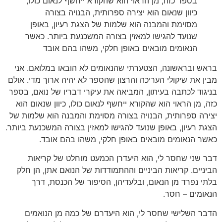
בספר כזה
,
מן הראוי הוא שהקורא ייחשף לנאום כולו
,
כיוון שנאום הוא יצירה ספרותית
,
הבנויה בצורה
מסוימת והמבנה הוא שלמות של הצגת רעיון
,
באופן
שנועד להגישו למאזין בצורה המשכנעת ביותר
.
כאשר
הנאומים מובאים באופן חלקי
,
משהו בהם אובד
בראש ובראשונה
,
הצטערתי שהנאומים לא הובאו במלואם
.
אני
מבין את שיקולי העריכה והרצון שהספר לא יהיה ארוך מדי
.
אולם
בניגוד לכתבה בעיתון
,
המביאה את עיקרי דבריו של נואם
,
בספר
כזה
,
מן הראוי הוא שהקורא ייחשף לנאום כולו
,
כיוון שנאום הוא
יצירה ספרותית
,
הבנויה בצורה מסוימת והמבנה הוא שלמות של
הצגת רעיון
,
באופן שנועד להגישו למאזין בצורה המשכנעת ביותר
.
כאשר הנאומים מובאים באופן חלקי
,
משהו בהם אובד
.
דבר שני שחסר לי
,
הוא היעדרן הכמעט מוחלט של קריאות
הביניים
.
קריאות הביניים וההתמודדות של הנואם אתן
,
הן חלק
בלתי נפרד מן הנאום
,
ובלעדיהן
,
הסיפור של הכנסת
,
דרך
הנאומים
–
חסר
.
הדבר השלישי שחסר לי
,
הוא היעדרם של כמה מן הנואמים