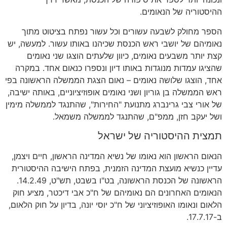
ההיסטוריה של הנאומים
.
הספר מחולק לשבעה עשורים וכל עשור נפתח בציטוט מתוך
נאומיהם של יושבי ראש הכנסת שכיהנו באותו עשור
.
למעשה
,
יש
קצת יותר משבעים נאומים
,
כיוון שלעתים הוצגו שני נאומים
שהציגו עמדות מנוגדות באותו דיון ונספרו כנאום אחד
.
במקרה
אחד
,
הוצגו שלושה נאומים
–
נאום הצגת הממשלה הראשונה בפי
ראש הממשלה בן גוריון ושני נאומים אופוזיציוניים
,
באותה ישיבה
,
של אורי צבי גרינברג מתנועת
"
החירות
",
שהתנגד לממשלה מימין
ושל יעקב חזן
,
ממפ
"
ם
,
שהתנגד לממשלה משמאל
.
תמצית ההיסטוריה של ישראל
הנאום הראשון הוא נאומו של נשיא המדינה הראשון
,
חיים ויצמן
,
עדיין כנשיא מועצת המדינה הזמנית
,
בפתח הישיבה ההיסטורית
הראשונה של הכנסת הראשונה
,
בט
"
ו בשבט
,
תש
"
ט
, 14.2.49.
הנאומים האחרונים הם נאומיהם של ח
"
כ אבי דיכטר
,
מציע חוק
הלאום ונאומו האופוזיציוני של ח
"
כ יוסי יונה
,
בדיון על חוק הלאום
,
ב
-17.7.17.