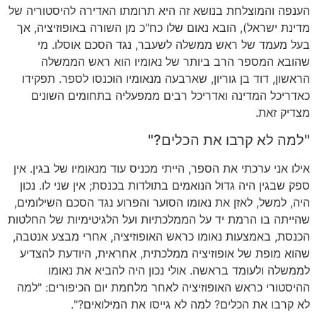
הענפה והמוצלחת בנושא זה היא תרומתו האדירה להיסטוריה של
מדינת ישראל
),
הובא נאום שלו כח
"
כ מן השורה באופוזיציה
,
אך
בעל מעמד של ראש ממשלה לשעבר
,
נגד הסכם אוסלו
.
מי
שהובא המספר הרב ביותר של נאומיו הוא ראש הממשלה
הראשון
,
דוד בן גוריון
,
שארבעה מנאומיו הוכנסו לספר
.
תפקידו
כאדריכל המדינה ואדריכל רבים ממפעליה בתחומים השונים
מצדיק זאת
.
"
למה לא קרבו את הכלים
?"
אילו אני ערכתי את הספר
,
הייתי מכניס עוד מנאומיו של בגין
.
אין
ספק שבגין היה גדול הנואמים בתולדות בכנסת
;
אין שני לו
.
נכון
היה
,
למשל
,
לאזן את נאומו הסוער והפרוע נגד הסכם השילומים
,
שהייתה בו הרמת יד על הממלכתיות ועל הלגיטימיות של החלטות
הכנסת
,
באמצעות נאומו כראש האופוזיציה
,
אחרי מבצע אנטבה
,
שהוא מופת של אופוזיציה ממלכתית
,
אחראית
,
היודעת להצדיע
לממשלה ולעומד בראשה
.
אולי נכון היה להביא את נאומו
ההיסטורי כראש האופוזיציה לאחר מלחמת יום הכיפורים
: "
למה
לא קרבו את הכלים
?
למה לא גייסו את המילואים
?".