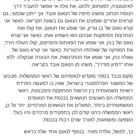
לאינטונציה
,
לפאתוס
,
ללהט
.
את אלה אי אפשר להעביר דרך
הנוסח הכתוב ומשהו מיופיו של הנאום אובד
.
אך ייתכן שכמוני
,
גם
קוראים אחרים שומעים את הנואם גם בשעת הקריאה
.
כאשר אני
קורא נאום של בן גוריון
,
אני שומע את הנאום
,
את קולו ואת
הנחרצות והפסקנות שבהם הוא השמיע אותו
.
כאשר אני קורא
נאום של בגין
,
אני שומע את הפאתוס והסרקזם
,
קולו העולה ויורד
,
את המוזיקה של שאלותיו הרטוריות
.
כאשר אני קורא נאום של
גאולה כהן
,
אני שומע את ההתרגשות
,
את הבערה שבקולה
.
ללא
אותו
"
דמיון מודרך
",
משהו מן הנאום אובד בקריאה
.
מקום נכבד בספר מוקדש לנאומיהם של ראשי הממשלות
.
מטבעו
של המשטר הפרלמנטרי בישראל
,
שאין בו למעשה הפרדת
רשויות משמעותית בין הרשות המחוקקת והמבצעת
,
ראשי
הממשלה הם האנשים הנושאים בכנסת את הנאומים
המשמעותיים ביותר
,
המעלים את הנושאים המרכזיים
.
יתר על כן
,
ראשי הממשלה כיהנו קודם לכן בתפקידים מרכזיים והיו בעלי
השפעה ומשמעות
,
לאורך שנים רבות בכנסת
.
כך
,
למשל
,
גולדה מאיר
.
בנוסף לנאום אחד שלה כראש