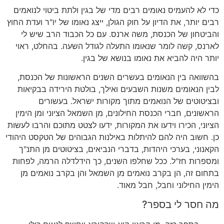
כדי לא להעמיס נאומים רבים מדי של בגין ולתת ביטוי לנואמים
רבים יותר
,
את הדיון על חוק הגולן
,
ייצג נאומו של יו
"
ר ועדת החוץ
והביטחון של הכנסת
,
משה ארנס
.
עם כל הכבוד הרב שיש לי
לארנס
,
קשה לומר שנאומו התעלה לגודל השעה
.
בהחלט
,
ראוי
יותר היה להביא את נאומו בנושא של בגין
.
בהשוואה בין הנאומים בעשרים השנים הראשונות של הכנסת
,
לבין הנאומים משנות השבעים ואילך
,
בולטת הירידה בבקיאות
ובציטוטים של הנואמים מתוך מקורות ישראל
.
בעשורים
הראשונים
,
חברי הכנסת החילונים
,
מן השמאל הציוני ומן הימין
הציוני
,
הכירו וידעו את המקורות
,
ידעו לצטט מתוכם והרבו לעשות
כן
.
חשוב היה להם להיתלות באילנות הגבוהים של הטקסט היהודי
הקאנוני
,
בערכי היהדות
,
בדברי הנביאים
,
בציטוטים מן התנ
"
ך
ומספרות חז
"
ל
.
ככל שחלפו השנים
,
כך הידלדלה הרמה
,
לפחות
בתחום זה
,
הן בקרב נואמים מן השמאל והן בקרב נואמים מן
הימין החילוני וחבל
,
חבל מאוד
.
מה חסר לי בספר
?