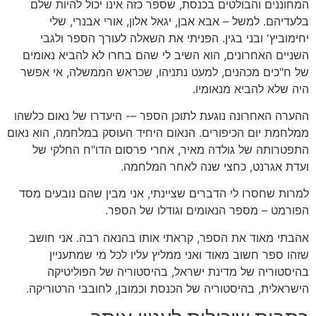
המחוננים והבולטים בכנסת
,
שספר כזה אינו יכול להיות שלם
בלעדיהם
.
למשל
–
אבא אבן
,
יגאל אלון
,
אורי אבנרי
,
שלי
יחימוביץ
'
ובני בגין
.
הפניתי את השאלה לעורך הספר ולגבי
השניים האחרונים
,
הוא השיב לי שהם בחרו לא להביא נאומים
של ח
"
כים מכהנים
,
למעט נתניהו
,
שכראש הממשלה
,
אי אפשר
היה שלא להביא מנאומיו
.
ההערה האחרונה נוגעת לתוכן הספר
–-
היעדרו של נאום כלשהו
ממלחמת יום הכיפורים
.
הנאום היחיד העוסק במלחמה
,
הוא נאום
התפטרותה של גולדה מאיר
,
אחרי פרסום הדו
"
ח החלקי של
ועדת אגרנט
,
כחצי שנה לאחר המלחמה
.
למרות שחסרו לי הדברים שציינתי
,
אני מבין שהם נובעים מסד
הפורמט
–
מספר הנאומים וגודלו של הספר
.
אהבתי מאוד את הספר
,
קראתי אותו בהנאה רבה
.
אני חושב
שזהו ספר חשוב מאוד ואני ממליץ עליו לכל מי שמתעניין
בהיסטוריה של מדינת ישראל
,
בהיסטוריה של הפוליטיקה
הישראלית
,
בהיסטוריה של הכנסת וכמובן
,
לחובבי הרטוריקה
.