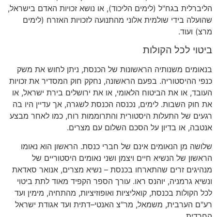
הליברלית בגח
"
ל
(
לימים הליכוד
),
או נושא זכויות האדם בישראל
,
שהועלה בידי שולמית אלוני מהתנועה לזכויות האזרח
(
לימים
מרצ
)
ועוד
.
ביטוי לכל הקולות
בנאומים משנותיה הראשונות של הכנסת
,
ניתן לחוש את משק
כנפי ההיסטוריה
.
בפעם הראשונה
,
נחקק חוק המסדיר את זכויות
העובד
,
או את הביטוח הלאומי
,
או את ירושלים בירת ישראל
,
או
את חוק השבות
.
לימים
,
נכנסה הכנסת לשגרה
,
אך עדיין היו בה
רגעים של התעלות היסטורית והתרוממות רוח
,
כמו לאחר מבצע
אנטבה
,
או בדיון על הסכם השלום עם מצרים
.
שלושה מן הנאומים אינם של חברי כנסת
.
הראשון הוא נאומו
הראשון של הנשיא חיים ויצמן ושני נאומים היסטוריים של
מנהיגים זרים שהתארחו בכנסת
–
נשיא מצרים
,
אנואר סאדאת
ונשיא גרמניה
,
יוהנס ראו
.
עורך הספר הקפיד מאוד לתת ביטוי
לכל הקולות בכנסת
,
קואליציות ואופוזיציות
,
מהתחיה
,
מימין ועד
רע
"
ם הערבית
,
משמאל
,
מר
"
צ האנטי
–
דתית ועד אגודת ישראל
החרדית
.