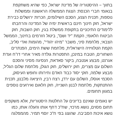
בתווך
–
ההיסטוריה של מדינת ישראל
,
כפי שהיא משתקפת
בנאומי חברי הכנסת
:
הצגת הממשלה הראשונה וממשלות
נוספות
,
תכנית הצנע
,
הסכם השילומים
,
הכרזת ירושלים כבירת
ישראל
,
חוק חינוך חינם בראשית ימיה של המדינה והרחבתו
ללימודים התיכוניים בתקופת ממשלת בגין
,
חוק השבות
,
חוק
הביטוח הלאומי
,
הקמת
"
יד ושם
",
ביטול הזרמים בחינוך
,
הממשל
הצבאי
,
מלחמת סיני
,
משבר
"
מיהו יהודי
",
מהומות ואדי סליב
,
הקמת הטלוויזיה הישראלית
,
מלחמת ששת הימים
,
הפנתרים
השחורים
,
הטבח במינכן
,
התפטרות גולדה מאיר אחרי דו
"
ח ועדת
אגרנט
,
מבצע אנטבה
,
ביקור סאדאת
,
הנסיגה מסיני והסכם
השלום עם מצרים
,
חוק ירושלים
,
חוק הגולן
,
מלחמת שלום הגליל
,
מבצע שלמה
,
חוקי יסוד כבוד האדם וחירותו וחופש העיסוק
,
הסכמי אוסלו
,
השלום עם ירדן
,
רצח רבין
,
היציאה מלבנון
,
תכנית
ההתנתקות
,
מלחמת לבנון השנייה
,
חוק הלאום ואירועים נוספים
במגוון תחומים
.
יש נאומים שאינם בדיונים על החלטות היסטוריות
,
אלא משקפים
תחום מסוים
,
נושא מרכזי
,
שח
"
כ דחף אותו והעלה אותו
,
כמו
נושא איכות הסביבה
,
שהוצג בפי ח
"
כ יוסף תמיר
,
מהמפלגה