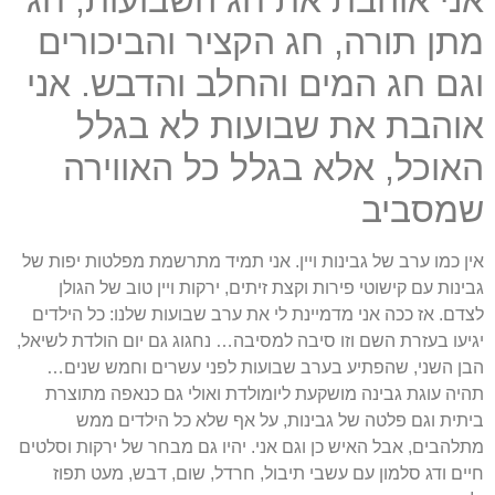
מתן תורה, חג הקציר והביכורים
וגם חג המים והחלב והדבש. אני
אוהבת את שבועות לא בגלל
האוכל, אלא בגלל כל האווירה
שמסביב
אין כמו ערב של גבינות ויין. אני תמיד מתרשמת מפלטות יפות של
גבינות עם קישוטי פירות וקצת זיתים, ירקות ויין טוב של הגולן
לצדם. אז ככה אני מדמיינת לי את ערב שבועות שלנו: כל הילדים
יגיעו בעזרת השם וזו סיבה למסיבה… נחגוג גם יום הולדת לשיאל,
הבן השני, שהפתיע בערב שבועות לפני עשרים וחמש שנים…
תהיה עוגת גבינה מושקעת ליומולדת ואולי גם כנאפה מתוצרת
ביתית וגם פלטה של גבינות, על אף שלא כל הילדים ממש
מתלהבים, אבל האיש כן וגם אני. יהיו גם מבחר של ירקות וסלטים
חיים ודג סלמון עם עשבי תיבול, חרדל, שום, דבש, מעט תפוז