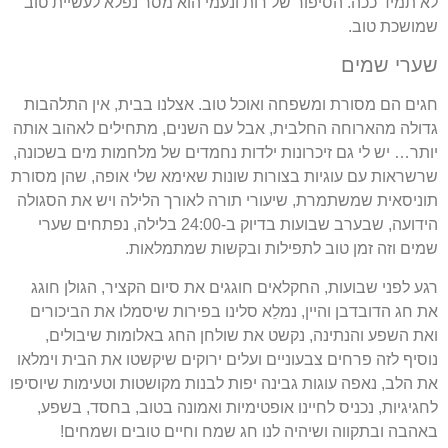
לא תמיד ככה. הסיפור של רות ונעמי הוא מסר נפלא לעשיית טוב
שמושכת טוב.
שערי שמים
חגים הם מסורת ומשפחה ואוכל טוב. אצלנו בבית, אין התלהבות
גדולה מהארוחה החלבית, אבל עם השנים, מתחילים לאהוב אותה
יותר… יש לי גם זיכרונות ילדות נחמדים של מלחמות מים בשכונה,
שרשראות עם עוגיות בצורות שונות שאימא שלי אופה, שהן מסורת
תוניסאית שמשתמרת, שיעורי תורה לאורך הלילה ויש את הסגולה
הידועה, שבערב שבועות בדיוק ב-24:00 בלילה, נפתחים שערי
שמים וזה זמן טוב לתפילות ובקשות שמתמלאות.
רגע לפני שבועות, החקלאים חוגגים את סיום הקציר, הגולן חוגג
את חג הדובדבן והיין, נמלֵא סלינו בפירות שיסמלו את הביכורים
ואת השפע והנתינה, נקשט את שולחן החג באלומות שיבולים,
נוסיף לזה פרחים צבעוניים ועלים ירוקים שיקשטו את הבית וימלאו
את הלב, נאפה עוגות גבינה יפות לבנות מקושטות וטעימות שיוסיפו
לחגיגיות, נכניס לחיינו אופטימיות ואמונה בטוב, בחסד, בשפע,
באהבה ובתקווה ושיהיה לנו חג שמח וחיים טובים ושמחים!