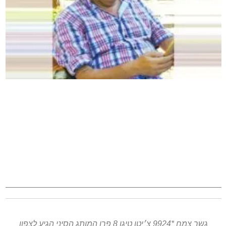
גשר צמח *9924 צ׳יטו טיגו 8 פרו המותג הסיני הגיע לצפון