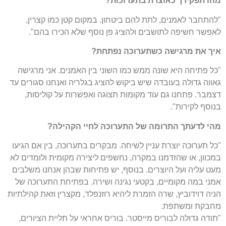
מהו תפקידך כאוצרת בתערוכות?
"להתחבר לאמנים, לתת להם ביטחון. במקום קטן כמו קצרין,
לאפשר חשיפה לתושבים ולהציג פן נוסף שלא הכירו בהם".
איך את מרגישה כשתערוכה נפתחת?
"כל פתיחה היא שונה ממש כמו השוני בין האמנים. אני מרגישה
גאווה גדולה בעובדה שיש ביקוש להציג בגלריה ואנחנו סגורים עד
דצמבר. פתחנו גם עוד מקומות תצוגה ואפשרות על קוליסות,
בנוסף לקירות".
מהי לדעתך התרומה של התערוכה לחיי הקהילה?
"כל תערוכה יוצרת עניין לשיחה. מבקרים בתערוכה, בין אם הגיעו
במכוון, או שהזדמנו במקרה, נחשפים ליצירה מקומית ולומדים לא
מעט עליה ועל היוצרים. בנוסף, יש פתיחות שבהן אנחנו משלבים
אמני במה מקומיים, בקטעי נגינה ושירה. בפתיחת התערוכה של
הניה דוידוביץ, שרה הזמרת ליהיא רוזנפלד, מקצרין וזאת קהילתיות
מחבקת ומשתפת.
"תודה גדולה לבוריס מייסטר. בוריס אחראי על תליית הציורים,