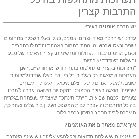
התרבות קצרין
יש הרבה אומנים בעיר?
עדה: "יש הרבה מאוד יוצרים ואמנים, כאלו בעלי השכלה בתחומים
שונים וכאלו שרכשו מיומנות בתחום האמנות והתחילו כתחביב
וכעת, מרימים עבודות גדולות ומרשימות. קצרין היא עיר של טבע
והשלווה מעודדת יצירתיות.
"תערוכות בקצרין מתחלפות בתוך חודש, או חודשיים. ישנן
תערוכות שמוצגות רק בגלריה בלובי וישנן כאלו שנדדו למקומות
שונים, למשל תערוכתו של הצלם מיכאל הגלעדי, 'הגיבורים
שבינינו', הוצגה באולם הספורט בטקס יום השואה ועברה ל'מרכז
צעירים', לכמה שבועות. הייתה תערוכה שאצרתי שנפתחה בגלריה
בהיכל התרבות והועברה לבית המשפט העליון בירושלים ואחר כך,
הועברה לבית הספר התיכון בכפר בלום".
איך אתם מאתרים את האומנים?
"יש אמנים שיש להם סדנאות וקל להגיע אליהם ויש שאני מאתרת