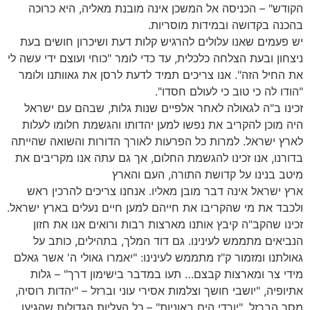
הקודש" – הכניסה אל המשכן אינה מובנת מאליה, היא כרוכה
בהכנה בקדושה ובמידות מוסריות.
יש פעמים שאנו עלולים להרגיש קלות דעת ושיכרון חושים בעת
ניצחון ובעת הצלחה כלכלית, עד כדי לומר "כוחי ועוצם ידי עשה לי
את החיל הזה". אנו צריכים תמיד לדעת לרסן את גאוותנו ולומר
"הודו לה כי טוב כי לעולם חסדו".
זכינו ב"ה לגאולה לאחר אלפיים שנות גלות, שבהם עם ישראל
היה מוכן להקריב את נפשו למען יהדותו והגשמת חלומו לעלות
לארץ ישראל. למרות כל הפרעות לאורך הדורות והשואה שהייתה
בדורנו, אנו זכינו להגשמת החלום, אך גם עתה אנו מקריבים את
מיטב בנינו על קדושת התורה, העם והארץ
ארץ ישראל אינה דבר מובן מאליו. אנחנו צריכים להרכין ראש
ולכבד את מי שהקריבו את חייהם למען חיים נעלים בארץ ישראל.
זכינו שהקב"ה קיבץ אותנו מארצות רבות ורואים אנו את חזון
הנביאים מתממש לעינינו. גם דוד המלך, בתהילים, כותב על
גאולתנו ומזמור ק"ז מתממש לעינינו: "יאמרו גאולי ה' אשר גאלם
מידי צר ומארצות קבצם… תעו במדבר בישימון דרך" – גלות
אתיופיה, "יושבי חושך וצלמות אסירי עוני וברזל – "יהדות רוסיה,
מסך הברזל. "יורדי הים באוניות" – כל העליות הגדולות שהגיעו