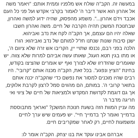
במעשה זה. הקב"ה שולח אש מלפניו וממית אותם: "ויאמר משה
אל אהרון הוא אשר דיבר ה' לאמור בקרֹבי אקדש ועל פני כל העם
אכבד וידֹם אהרון…". משמע מהפסוק, שהיה ידוע למשה ואהרון,
שבחנוכת המשכן תהיה הקרבה של חיים. משה ואהרון חשבו
שאלה יהיו הם עצמם, אך הקב"ה לקח את נדב ואביהוא.
ישנן סיבות שונות שנתנו חז"ל למותם של נדב ואביהוא: הורו
הלכה בפני רבם, נכנסו שתויי יין, הקריבו אש זרה שלא ציוום ה',
או מתו בגין חטא העגל, שאותו עשה אביהם למרות שלא צווה. יש
שאומרים שהזדרזו שלא לצורך ואף יש אומרים שהציצו בקודש,
בחינת "הציץ ונפגע". בכל זאת, הקב"ה מכנה אותם "קרובי". היו
רבים שהיו מוכנים למסור את נפשם כדי שהקב"ה יכנה אותם
בתואר קרובי ה'. במותם, הם מהווים סמל לרצון לקרבת אלוקים,
אך גם דוגמת לקדושת המקדש ולמציאות של חיים של ציווי ואי
חריגה מדבר ה'
מה עניין המוות הזה בשעת חנוכת המשכן? "ואראך מתבוססת
בדמייך ואומר לך בדמייך חיי". יש פעמים שיש ערך לחיים
ומשמעות לחיים, רק לאחר שמקריבים חיים.
אברהם אבינו עוקד את בנו יצחק. הקב"ה אומר לו: