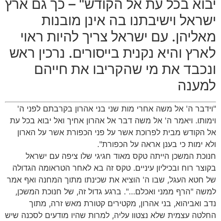
יבוא בכל עת אל הקודש" – כך גם ארץ
ישראל וישיבתנו בה אינן מובנות
מאליהן. עם ישראל צריך להיות ראוי
לארץ והיא נקנית בייסורים. נרכין ראש
ונכבד את מי שהקריבו את חייהם
למענה
"וידבר ה' אל משה אחרי מות שני בני אהרון בקרבתם לפני ה'
וימותו. ויאמר ה' אל משה דבר אל אהרון אחיך ואל יבוא בכל עת
אל הקודש מבית לפרוכת אשר על פני הכפורת אשר על הארון
ולא ימות כי בענן אראה על הכפורת".
חנוכת המשכן הייתה טקס מאוד חגיגי שלו ציפה עם ישראל
בקוצר רוח ובכיליון עיניים. טקס זה בא לאחר הטראומה הגדולה
של חטא העגל, שבו ה' הוציא את שכינתו מתוך המחנה ואף אמר
למשה "הרף ממני ואכלם…". ברגע גדול זה, של חנוכת המשכן,
נדב ואביהוא, בני אהרון, מקטירים קטורת מאש זרה, מתוך
החלטה עצמית שלא נצטוו עליה, למרות שהיו מודעים לסכנה שיש