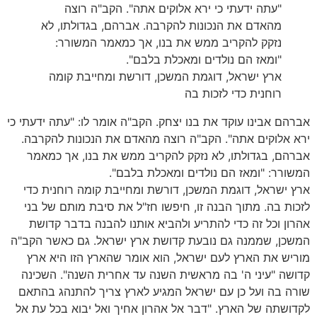
"עתה ידעתי כי ירא אלוקים אתה". הקב"ה רוצה
מהאדם את הנכונות להקרבה. אברהם, בגדולתו, לא
נזקק להקריב ממש את בנו, אך כמאמר המשורר:
"ומאז הם נולדים ומאכלת בלבם".
ארץ ישראל, דוגמת המשכן, דורשת ומחייבת קומה
רוחנית כדי לזכות בה
אברהם אבינו עוקד את בנו יצחק. הקב"ה אומר לו: "עתה ידעתי כי
ירא אלוקים אתה". הקב"ה רוצה מהאדם את הנכונות להקרבה.
אברהם, בגדולתו, לא נזקק להקריב ממש את בנו, אך כמאמר
המשורר: "ומאז הם נולדים ומאכלת בלבם".
ארץ ישראל, דוגמת המשכן, דורשת ומחייבת קומה רוחנית כדי
לזכות בה. מתוך הבנה זו, חיפשו חז"ל את סיבת מותם של בני
אהרון וכל זה כדי להתריע ולהביא אותנו להבנה בדבר קדושת
המשכן, שממנה גם נובעת קדושת ארץ ישראל. גם כאשר הקב"ה
מוריש את הארץ לעם ישראל, הוא אומר שהארץ הזו היא ארץ
קדושה "עיני ה' בה מראשית השנה עד אחרית השנה". השכינה
שורה בה ועל כן עם ישראל המגיע לארץ צריך להתנהג בהתאם
לקדושתה של הארץ. "דבר אל אהרון אחיך ואל יבוא בכל עת אל