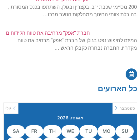
200 מסיימי שכבת י"ב, בקצרין ובגולן, השתתפו בכנס המסורתי,
בהובלת צוותי החינוך ממחלקות הנוער מרכז…
חברת "אפק" מרחיבה את טווח הקידוחים
המיזם לחיפוש נפט בגולן של חברת "אפק" מרחיב את טווח
מקדחיו. החברה נבחרה כקבלן הראשי…
כל הארועים
ספטמבר
יולי
אוגוסט 2026
SA
FR
TH
WE
TU
MO
SU