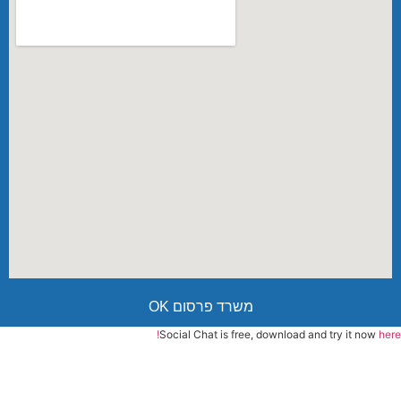
משרד פרסום OK
Social Chat is free, download and try it now
here!