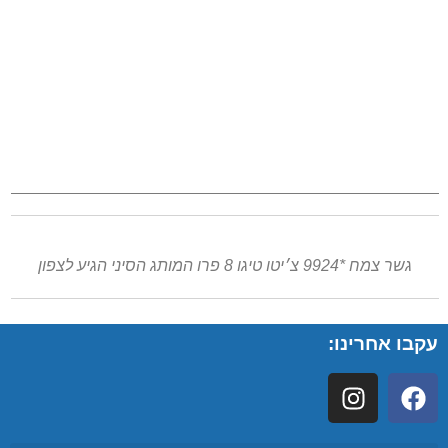
גשר צמח *9924 צ׳יטו טיגו 8 פרו המותג הסיני הגיע לצפון
עקבו אחרינו: