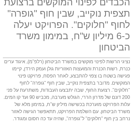
הכבדים לפינוי המוקשים ברצועת
תצפית נוקייב, שבין חוף "גופרה"
לחוף "חלוקים". הפרויקט יעלה
כ-6 מיליון ש"ח, במימון משרד
הביטחון
נציגי הרשות לפינוי מוקשים במשרד הביטחון (רלפ"מ), איגוד ערים
כנרת, רשות הכנרת והמועצות האזוריות גולן ועמק הירדן, קיימו
פגישה בשטח בו צפוי להתבצע, לאחר הפסח, פרויקט פינוי
המוקשים. מדובר בתצפית נוקייב, שבין חוף "גופרה" לחוף
"חלוקים". רצועת החוף, שבה יתבצעו העבודות, משתרעת על פני
200 דונם של מדרון הררי, הגולש מערבה, מכביש 90 ועד קו המים.
עלות הפרויקט מוערכת בכשישה מיליון ש"ח, במימון מלא של
משרד הביטחון. עם השלמת הפרויקט, תתאפשר הגישה לאזור
נרחב בין חוף "חלוקים" ל"גופרה", שהיה עד כה חסום ומגודר.