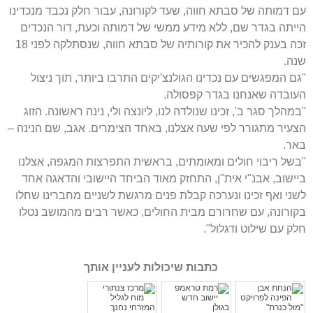
עם דמותה של סבתא חווה, שעד לקורונה, עבור חלק נכבד מנכדינו
הייתה בגדר שם, ללא מידע ממשי של דמותה וכעת, דור הנכדים
זכה בענק להכיר את קורותיה של סבתא חווה, שנסתלקה לפני 18
שנה.
"גם המפגשים עם נכדינו הגולנצ'יקים התרבו ביותר, תוך ניצול
העובדה שאנחנו בגדר קפסולה.
"במהלך סגר ב', זכינו שנולדה לנו, ליונצה ולי, נינה ראשונה. הזוג
הצעיר מתגורר לפי שעה אצלנו, באחד הצימרים. אגב, שם הנינה –
באר.
"בשל ריבוי חולים ומאומתים, בראשית התפרצות המגפה, אצלנו
ביישוב, אבנ"י אית"ן, התחזק מאוד הביחד היישובי והדאגה אחד
לשני ואף זכינו ונערכה קבלת פנים מרגשת לשניים מחברינו שחלו
בקורונה, עם שחרורם מבית החולים, כאשר רבים מהמושב נטלו
חלק עם שילוט ודגלול".
כתבות שיכולות לעניין אותך