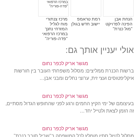
הנחת אבן
רמת טראמפ
מרכז צנתורי
הפינה לפרויקט
יישוב חדש בגולן
מוח לגליל
"מול כנרת"
המזרחי נחנך
במרכז הרפואי
"פדה-פוריה"
אולי יעניין אותך גם:
מגשר אריק לכפר נחום
ברשות הכנרת ממליצים: מסלול משפחתי העובר בין חורשות
איקליפטוסים ועצי זית, ערוצי נחלים ומבני אבן…
מגשר אריק לכפר נחום
בעיצומם של ימי הקיץ החמים ורגע לפני שהחופש הגדול מסתיים,
זה הזמן לצאת ולטייל יחד…
מגשר אריק לכפר נחום
מסלול לטיול סתיו מומלץ לכל המשפחה ב"שביל סובב כנרת".