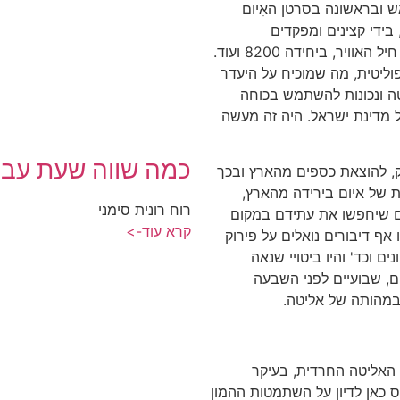
ש ובראשונה בסרטן האִיום
ידי קצינים ומפקדים
במילואים, ביחידות אליטיסטיות בצה"ל, כמו טייסות חיל האוויר, ביחידה 8200 ועוד.
וליטית, מה שמוכיח על היעדר
ה ונכונות להשתמש בכוחה
ל מדינת ישראל. היה זה מעשה
כמה שווה שעת עבו
ק, להוצאת כספים מהארץ ובכך
ת של איום בירידה מהארץ,
רוח רונית סימני
ם שיחפשו את עתידם במקום
קרא עוד->
 אף דיבורים נואלים על פירוק
ם וכד' והיו ביטויי שנאה
ם, שבועיים לפני השבעה
 במהותה של אליטה.
 האליטה החרדית, בעיקר
ס כאן לדיון על השתמטות ההמון