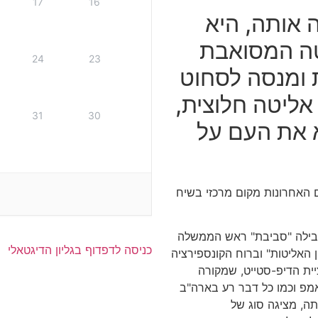
17
16
 אותה, היא
טה המסואבת
24
23
 ומנסה לסחוט
אליטה חלוצית,
31
30
 את העם על
 האחרונות מקום מרכזי בשיח
מובילה "סביבת" ראש הממשלה
כניסה לדפדוף בגליון הדיגטאלי
ן האליטות" וברוח הקונספירציה
יית הדיפ-סטייט, שמקורה
מפ וכמו כל דבר רע בארה"ב
ה, מציגה סוג של