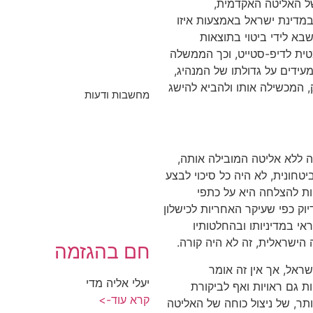
 של האליטה האקדמית,
מדינת ישראל באמצעות איזו
בא לידי ביטוי בתוצאות
טית לדיפ-סטייט, וכך הממשלה
מעידים על גדולתו של המנהיג,
 המכשילה אותו ולהביא להישג
מחשבות ודעות
 ללא אליטה המובילה אותה,
טחונית, לא היה כל סיכוי לבצע
ות להצלחה היא על כתפי
וק כפי שעיקר האחריות לכישלון
י במדיניותו ובהחלטותיו
ישראלית, זה לא היה קורה.
חם בהגזמה
ראל, אך אין זה אומר
יעלי אליה מדי
ות גם ראויות ואף לביקורת
קרא עוד->
תר, של ניצול כוחה של האליטה