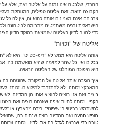
החרדי, שלבטח אינו נמנה על אליטה זאת, אלא על
הקבוצה הזאת. זאת אליטה טפילית, המנותקת בעלי
צרכיהם אינם מעניינים אותה כהוא זה, אין לה כל ענ
הישראלית ובניה משתמטים מתרומה לביטחונה ולכל
כדי לחזור לדיון באליטה שנמצאת במוקד הדיון הציב
אליטה של "זכויות"
אותה אליטה היא ממש לא "דיפ-סטייט". היא לא "ת
בכלום ואין כל שחר למזימה שהיא מואשמת בה. אבל
היא היפוכה המוחלט של האליטה הראויה.
איך הגיבה אותה אליטה על הביקורת שהוטחה בה ב
המאבק? זכותנו "לא להתנדב" למילואים. זכותנו לע
רוצים ואם אנו רוצים להוציא אותו מן המדינה, לאיש א
הקניין. זכותנו לחיות איפה שאנחנו רוצים ואם רצוננ
להשתמש בביטוי ה"שיפוטי" ירידה מהארץ) או "לעשות רי
חופש תנועה ואם המדינה רוצה שנחיה בה, שתואיל 
טובה כדי שנרצה לגדל בה את ילדינו. זכותנו וזכותנו וז