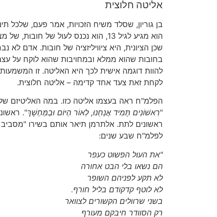
אליטה חלוצית
בן גוריון, שסלד משיח הזכויות, אמר פעם, שלכל תינ
הוא מגיע לגיל 13, הוא נכנס לעול של חובות,
שכן הציונית, היא ציוויליזציה של חובות. אדם לא נב
בחובות שהוא ממלא ובמחויבות שהוא לוקח על עצמ
להוות דוגמה אישית לכך היא האליטה. זו המשמעות
לקחת זאת צעד אחד קדימה – אליטה חלוצית.
הפלמ"ח ראה בעצמו אליטה כזו. במה האליטיזם שלו
"
רִאשׁוֹנִים תָּמִיד אֲנַחְנוּ, לְאוֹר הַיּוֹם וּבַמַּחְשָׁךְ
". ראשונ
ראשונים לתת. אלתרמן תיאר אותם בשירו "מסביב
לפלמ"ח שבע שנים:
"את העול הפשוט כעפר
הם נשאו בלי הבט אחורה
לא תקע לפניהם השופר
לא לוטף קדקודם בליל חורף.
בשני שרוולים הקשורים לצוואר
רק הסוודר חיבקם מעורף