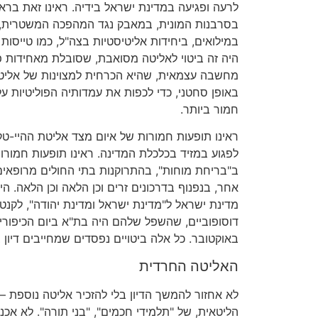
לרעה ופגיעה במדינת ישראל בידיה. ראינו זאת ברא
בסרבנות המונית, במאבק נגד המהפכה המשטרית, ב
היה זה ביטוי לאליטה מסואבת, שסובלת מאחידות פ
מחשבה עצמאית, שהיא הכרחית למצוינות של אליט
באופן סחטני, כדי לכפות את עמדותיה הפוליטיות ע
חמור ביותר.
ראינו תופעות חמורות של איום מצד אליטת ההיי-ט
לפגוע במזיד בכלכלת המדינה. ראינו תופעות חמורו
ב"בריחת מוחות", בהתרוקנות בתי החולים מרופאי
אחר, בנפנוף בדרכונים זרים וכן הלאה וכן הלאה. היו
מדינת ישראל ל"מדינת ישראל ומדינת יהודה", לקנטוני
דוסופוביים, שהשפל שלהם היה בת"א ביום הכיפורי
באוקטובר. כל אלה ביטויים נפסדים שמחייבים דיון
האליטה החרדית
לא אחזור להמשך הדיון בלי להזכיר אליטה נוספת –
הליטאית, של "תלמידי חכמים", "בני תורה". לא אכנ