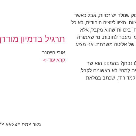
וק שנולד יש זכויות, אבל כאשר
 של מצוות. הציוויליזציה היהודית, לא כל
חן בזכויות שהוא מקבל, אלא
תרגיל בדמיון מודרך
ו מעבר לחובות. מי שאמורה
 של אליטה משרתת. אני מציע
אורי הייטנר
קרא עוד->
 נבחן? בהמנונו הוא שר
ים לְמה? לא ראשונים לקבל.
 למדורה", שכתב במלאת
גשר צמח *9924 צ׳יטו טיגו 8 פרו המותג הסיני הגיע לצפון