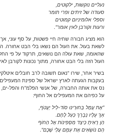
נעליים נוקשות, ילקוטים,
סעודה של זיתים ופרי תומר
וספלי אלומיניום קמוטים
ורעות וקורבן לאין אומר".
הוא מציג חבורה שחיה חיי פשטות, על סף עוני, אך
לשאת בעול. את העול הם נשאו בלי הבט אחורה. ה
שהאומה, שאת עוּלה הם נושאים, תרקוד על פי החל
העול הזה בלי הבט אחורה, מתוך נכונות לקורבן לאין
בשיר אחר, שירו "נאום תשובה לרב חובלים איטלקי
בעקבות הגעתה לארץ ישראל של ספינת המעפילים 
נס את אותה החבורה, של אנשי הפלמ"ח והפל-ים, ש
על כפיהם את המעפילים אל החוף:
"אֶת עֲמַל בַּחוּרֵינוּ סוֹד-לֵיל יַעֲטֹף,
אַךְ עָלָיו נְבָרֵךְ כְּעַל לֶחֶם.
הֵן רָאִיתָ כֵּיצַד מִסְּפִינוֹת אֶל הַחוֹף
הֵם נוֹשְׂאִים אֶת עַמָּם עֲלֵי שֶׁכֶם".