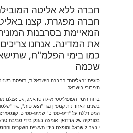
חברה ללא אליטה המובילה
חברה מפגרת. קצנו באלי
המאיימת בסרבנות המונית
את המדינה. אנחנו צריכים 
כמו בימי הפלמ"ח, שתישא
שכמה
סוגיית "האליטה" בחברה הישראלית, תופסת בשנים
הציבורי בישראל.
ברוח הימין הפופוליסטי א-לה טראמפ, גם אצלנו 
בשנים האחרונות קמפיין נגד "האליטות", נגד "שלטו
המטורללת על "דיפ-סטייט" שמיפ-סטייט. קונספירצ
בטורקיה של ארדואן, אומצה בענק בידי סביבת טרא
יובאה לישראל ומופצת בידי תעשיית השקרים וההסת