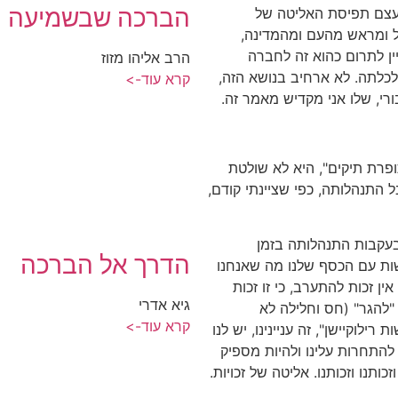
הברכה שבשמיעה
 עצם תפיסת האליטה של
ל ומראש מהעם ומהמדינה,
יין לתרום כהוא זה לחברה
הרב אליהו מזוז
כלתה. לא ארחיב בנושא הזה,
קרא עוד->
ורי, שלו אני מקדיש מאמר זה.
ופרת תיקים", היא לא שולטת
 התנהלותה, כפי שציינתי קודם,
עקבות התנהלותה בזמן
הדרך אל הברכה
שות עם הכסף שלנו מה שאנחנו
ין זכות להתערב, כי זו זכות
גיא אדרי
ו "להגר" (חס וחלילה לא
קרא עוד->
לוקיישן", זה עניינינו, יש לנו
להתחרות עלינו ולהיות מספיק
כותנו וזכותנו. אליטה של זכויות.