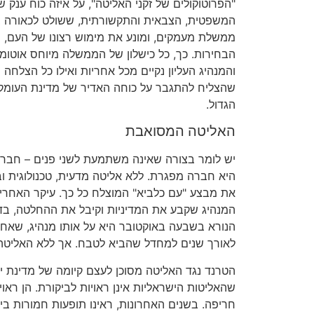
"הפרוטוקולים של זקני האליטה", על איזה כוח ענק
המשפטית, הצבאית והתקשורתית, ששולט לכאורה ב
ממשלת מעמקים, ומונע את מימוש רצונו של העם, ש
הבחירות. כך, כל כישלון של הממשלה מיוחס אוטומ
והמנהיג העליון נקיים מכל אחריות ואילו כל הצלחה 
שהצליח להתגבר על כוחה האדיר של מדינת העומק,
הגדול.
האליטה המסואבת
יש לומר בצורה שאינה משתמעת לשני פנים – חברה
היא חברה מפגרת. ללא אליטה מדעית, טכנולוגית ובי
את מבצע "עם כלביא" המוצלח כל כך. עיקר האחרי
המנהיג שקבע את המדיניות וקיבל את ההחלטה, בדי
הנורא בשבעה באוקטובר היא על אותו מנהיג, שאחרא
לאורך שנים למחדל שהביא לטבח. אך ללא האליטה ה
הטרנד נגד האליטה מסוכן לעצם קיומה של מדינת יש
שהאליטות הישראליות אינן ראויות לביקורת. הן ראוי
חריפה. בשנים האחרונות, ראינו תופעות חמורות ביו