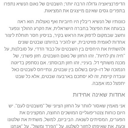
הדיפרנציאציה גדולה הרבה יותר
;
השבטים של נאום הנשיא נתפרו
בתפרים גסים שאינם מייצגים את המציאות
.
כוונותיו של הנשיא ריבלין היו חיוביות ואף נאצלות
.
הוא ראה
בבעתה את הפיצול בחברה הישראלית
,
את הקרע ההולך ונפער
וחשב שבמקום לדפוק את הראש בקיר
,
בניסיון חסר תוחלת ליצור
אחדות לאומית פוזיטיבית
,
יש להכיר בהיותנו שבטים שונים
ולהשתית את היחסים בין השבטים על כבוד הדדי
,
על סובלנות
,
על
"
חיה ותן לחיות
".
זהו החזון של נאום השבטים
.
חזון פשרני
,
של
מכנה משותף דל
.
בעיניי
,
זהו חזון תבוסתני
.
אם נסתפק בדיוטה
הנמוכה של דו
–
קיום בשלום בין שבטים
,
ונתייחס לשבטים כאל
עובדה קיימת
,
זה לא יסתכם בארבעה שבטים
,
אלא כל שבט
יתפצל כמו אמֵבה
.
אחדות שאינה אחידות
אני מאמין שאסור לוותר על החזון הציוני של
"
משבטים לעם
".
יש
היום כוחות צנטריפוגליים המושכים החוצה
,
המקצינים את
הפערים
,
המסיתים לשנאה
.
הביביזם
,
למשל
,
משתית את שלטונו
וכעת
,
את שאיפתו לחזור לשלטון
,
על
"
הפרד ומשול
",
על
"
אנחנו