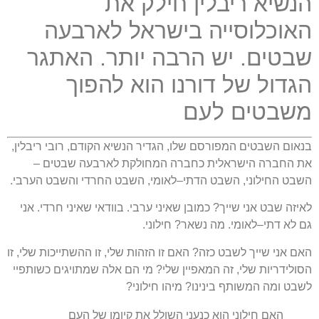
הנשיא ריבלין חילק את
האוכלוסייה בישראל לארבעה
שבטים
.
יש הרבה יותר
.
האתגר
הגדול של דורנו הוא להפוך
משבטים לעם
בנאום השבטים המפורסם שלו
,
הגדיר הנשיא הקודם
,
רובי ריבלין
,
את החברה הישראלית כחברה המחולקת לארבעה שבטים
–
השבט החילוני
,
השבט הדתי
–
לאומי
,
השבט החרדי והשבט הערבי
.
לאיזה שבט אני שייך
?
כמובן שאיני ערבי
.
בוודאי שאיני חרדי
.
אני
גם לא דתי
–
לאומי
.
מה נשאר
?
חילוני
.
האם אני שייך לשבט כזה
?
האם זו הזהות שלי
,
זו ההשתייכות שלי
,
זו
הסולידריות שלי
,
זה המאפיין שלי
?
מי הם אלה שמתויגים כשותפיי
לשבט ומה המשותף בינינו
?
מיהו חילוני
?
האם חילוני הוא כנעני השולל את קיומו של העם