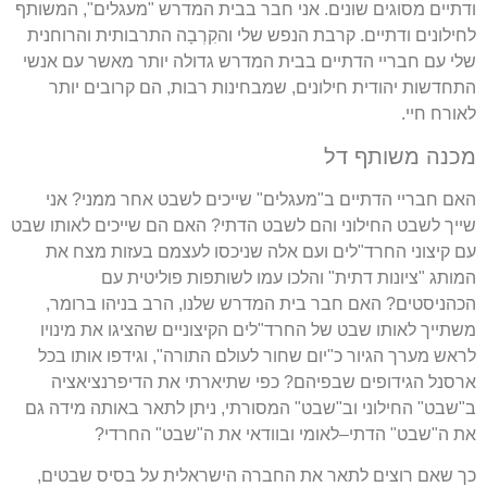
ודתיים מסוגים שונים
.
אני חבר בבית המדרש
"
מעגלים
",
המשותף
לחילונים ודתיים
.
קרבת הנפש שלי והקִרְבָה התרבותית והרוחנית
שלי עם חבריי הדתיים בבית המדרש גדולה יותר מאשר עם אנשי
התחדשות יהודית חילונים
,
שמבחינות רבות
,
הם קרובים יותר
לאורח חיי
.
מכנה משותף דל
האם חבריי הדתיים ב
"
מעגלים
"
שייכים לשבט אחר ממני
?
אני
שייך לשבט החילוני והם לשבט הדתי
?
האם הם שייכים לאותו שבט
עם קיצוני החרד
"
לים ועם אלה שניכסו לעצמם בעזות מצח את
המותג
"
ציונות דתית
"
והלכו עמו לשותפות פוליטית עם
הכהניסטים
?
האם חבר בית המדרש שלנו
,
הרב בניהו ברומר
,
משתייך לאותו שבט של החרד
"
לים הקיצוניים שהציגו את מינויו
לראש מערך הגיור כ
"
יום שחור לעולם התורה
",
וגידפו אותו בכל
ארסנל הגידופים שבפיהם
?
כפי שתיארתי את הדיפרנציאציה
ב
"
שבט
"
החילוני וב
"
שבט
"
המסורתי
,
ניתן לתאר באותה מידה גם
את ה
"
שבט
"
הדתי
–
לאומי ובוודאי את ה
"
שבט
"
החרדי
?
כך שאם רוצים לתאר את החברה הישראלית על בסיס שבטים
,