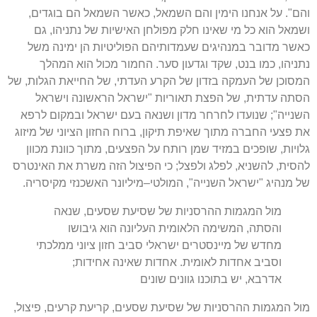
והם
".
על אנחנו הימין והם השמאל
,
כאשר השמאל הם בוגדים
,
ושמאל הוא כל מי שאינו חלק מפולחן האישיות של נתניהו
,
גם
כאשר מדובר במנהיגים שעמדותיהם הפוליטיות הן ימינה משל
נתניהו
,
כמו בנט
,
שקד וגדעון סער
.
החמור מכול הוא המהלך
המסוכן של העמקה בזדון של הקרע העדתי
,
של החייאת הגלות
,
של
הסתה עדתית
,
של הפצת תאוריות
"
ישראל הראשונה וישראל
השנייה
";
שנועדו לחרחר מדון ושנאה בעם ישראל ובמקום לרפא
את פצעי החברה מתוך שאיפת תיקון
,
ברוח החזון הציוני של מיזוג
גלויות
,
שופכים במזיד שמן רותח על הפצעים
,
מתוך כוונת מכוון
להסית
,
להשניא
,
לפלג ולפצל
;
כי הפיצול הזה משרת את האינטרס
של מנהיג
"
ישראל השנייה
",
המולטי
–
מיליונר האשכנזי מקיסריה
.
מול המגמות ההרסניות של שסיעת שסעים
,
שנאה
והסתה
,
המשימה הלאומית העליונה הוא גיבושו
מחדש של מיינסטרים ישראלי סביב חזון ציוני ממלכתי
וסביב אחדות לאומית
.
אחדות שאינה אחידות
;
אדרבא
,
יש בתוכנו גוונים שונים
מול המגמות ההרסניות של שסיעת שסעים
,
קריעת קרעים
,
פיצול
,