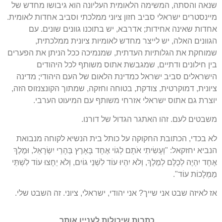
שנאה והסתה
,
המשימה הלאומית העליונה הוא גיבושו מחדש של
מיינסטרים ישראלי סביב חזון ציוני ממלכתי וסביב אחדות לאומית
.
אחדות שאינה אחידות
;
אדרבא
,
יש בתוכנו גוונים שונים
.
עם
הגוונים האלה
,
יש לייצר מחדש לאומיות ציונית ממלכתית
,
שמוחקת את הגלותיות העדתית
,
שמנמיכה ככל הניתן את הפערים
בין חילונים ודתיים
,
שמגבשת אתוס משותף לכל היהודים
הישראלים סביב ישראל כמדינת הלאום של העם היהודי
;
מדינה
ציונית
,
דמוקרטית
,
צודקת
,
בטוחה וחזקה
,
שמתוך הקונצנזוס הזה
,
יוצרת גם אתוס ישראלי אזרחי משותף עם המיעוט הערבי
.
משבטים לעם
.
זהו האתגר הגדול של דורנו
.
לא בכדי
,
הכתובת החקוקה על כותל בית הנשיא לקוחה מנבואת
הנביא יחזקאל
: "
וְעָשִׂיתִי אֹתָם לְגוֹי אֶחָד בָּאָרֶץ בְּהָרֵי יִשְׂרָאֵל
,
וּמֶלֶךְ
אֶחָד יִהְיֶה לְכֻלָּם לְמֶלֶךְ
,
וְלֹא יִהְיוּ עוֹד לִשְׁנֵי גוֹיִם
,
וְלֹא יֵחָצוּ עוֹד לִשְׁתֵּי
מַמְלָכוֹת עוֹד
".
אז לאיזה שבט אני שייך
?
אני יהודי
,
ישראלי
,
ציוני
.
זה השבט שלי
.
כתבות שיכולות לעניין אותך