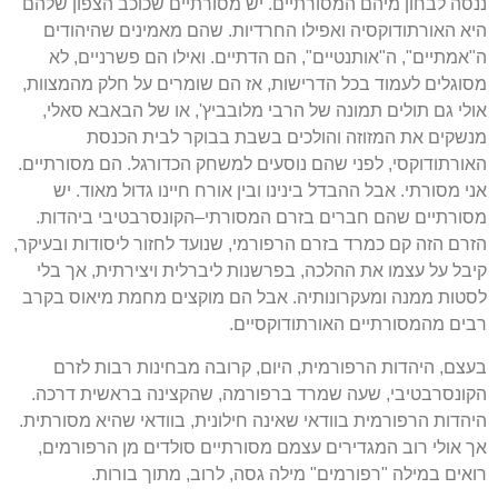
ננסה לבחון מיהם המסורתיים
.
יש מסורתיים שכוכב הצפון שלהם
היא האורתודוקסיה ואפילו החרדיות
.
שהם מאמינים שהיהודים
ה
"
אמתיים
",
ה
"
אותנטיים
",
הם הדתיים
.
ואילו הם פשרניים
,
לא
מסוגלים לעמוד בכל הדרישות
,
אז הם שומרים על חלק מהמצוות
,
אולי גם תולים תמונה של הרבי מלובביץ
',
או של הבאבא סאלי
,
מנשקים את המזוזה והולכים בשבת בבוקר לבית הכנסת
האורתודוקסי
,
לפני שהם נוסעים למשחק הכדורגל
.
הם מסורתיים
.
אני מסורתי
.
אבל ההבדל בינינו ובין אורח חיינו גדול מאוד
.
יש
מסורתיים שהם חברים בזרם המסורתי
–
הקונסרבטיבי ביהדות
.
הזרם הזה קם כמרד בזרם הרפורמי
,
שנועד לחזור ליסודות ובעיקר
,
קיבל על עצמו את ההלכה
,
בפרשנות ליברלית ויצירתית
,
אך בלי
לסטות ממנה ומעקרונותיה
.
אבל הם מוקצים מחמת מיאוס בקרב
רבים מהמסורתיים האורתודוקסיים
.
בעצם
,
היהדות הרפורמית
,
היום
,
קרובה מבחינות רבות לזרם
הקונסרבטיבי
,
שעה שמרד ברפורמה
,
שהקצינה בראשית דרכה
.
היהדות הרפורמית בוודאי שאינה חילונית
,
בוודאי שהיא מסורתית
.
אך אולי רוב המגדירים עצמם מסורתיים סולדים מן הרפורמים
,
רואים במילה
"
רפורמים
"
מילה גסה
,
לרוב
,
מתוך בורות
.