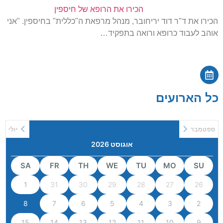
הכירו את הרופא של חיספין
הכירו את ד"ר דוד יריחובר, מנהל מרפאת ה"כללית" בחיספין. "אני
אוהב לעבוד כרופא ורואה בתפקיד…
כל הארועים
ספטמבר
יולי
אוגוסט 2026
SA
FR
TH
WE
TU
MO
SU
1
31
30
29
28
27
26
8
7
6
5
4
3
2
15
14
13
12
11
10
9