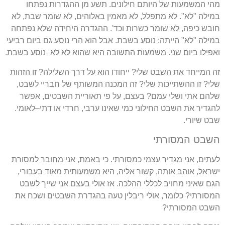
מהי המשמעות של היותם חילונים
.
תשע מן ההגדרות נפתחו
במילה
"
לא
".
לא מתפלל
,
לא מאמין באלוהים
,
לא שומר שבת
,
לא
חובש כיפה
,
לא שומר כשרות וכד
'.
ההגדרה היחידה שלא נפתחה
במילה
"
לא
"
הייתה
:
נוסע בשבת
.
אבל הוא הרי נוסע גם ביום רביעי
ואפילו ביום שני
.
משמעות התשובה היא שהוא לא לא
–
נוסע בשבת
.
זה המייחד את השבט שלי
?
ייחודו הוא על דרך השלילה
?
זו הזהות
שלי
?
זו ההשתייכות שלי
?
זה המכנה המשותף של חבריי לשבט
,
שלהם אתי ושלי עמם
?
בעצם
,
על פי תאוריית השבטים
,
אפשר
להגדיר את השבט החילוני כמי שאינו ערבי
,
חרדי או דתי
–
לאומי
.
שבט שיורי
.
השבט המסורתי
לעתים
,
אני מגדיר עצמי כמסורתי
.
כי באמת
,
אני מחובר למסורת
ישראל
,
אוהב אותה
,
קשור אליה
,
היא משמעותית מאוד בעבורי
,
הגם שאיני מחויב לכללי ההלכה
.
אז אולי בעצם אני שייך לשבט
המסורתי
?
כלומר
,
אולי ריבלין טעה בהגדרת השבטים ושכח את
השבט המסורתי
?