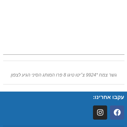
גשר צמח *9924 צ׳יטו טיגו 8 פרו המותג הסיני הגיע לצפון
עקבו אחרינו: