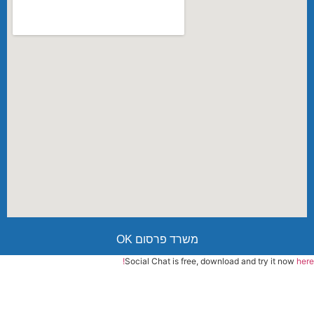
משרד פרסום OK
Social Chat is free, download and try it now
here!