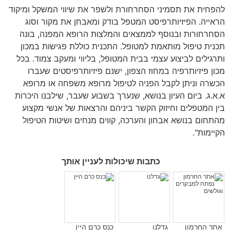
להפחית את תסמיני הסחרחורת ולשפר את שיווי המשקל ומיקוד
הראייה
.
הפיזיותרפיסט המטפל בודק ומאבחן את מקור וסוג
הסחרחורות ובנוסף לממצאים והמלצות הרופא המפנה
,
בונה
תכנית טיפול מותאמת למטופל
.
התכנית כוללת פגישות במכון
ותרגילים לביצוע עצמי בבית המטופל
,
בליווי ומעקב צמוד
.
בכל
מכון פיזיותרפיה במחוז הצפון
,
ישנם פיזיותרפיסטים שעברו
הכשרה וניתן לקבל הפניה לטיפול מרופא משפחה או מרופא
א
.
א
.
ג
.
ביום העיון בנושא
,
שנערך בשבוע שעבר
,
שילבנו היכרות
בין המטפלים וחיזוק הקשר ביניהם והרצאות של אנשי מקצוע
מהתחום בנושא אבחון והערכה
,
קווים מנחים ושיטות הטיפול
הקיימות
".
כתבות שיכולות לעניין אותך
אתר החרמון
גדלנו
כנס כרם היין