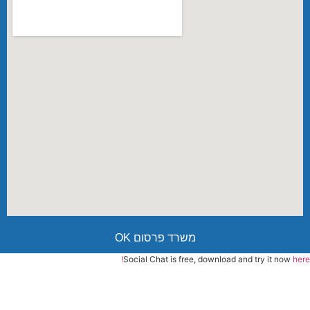
משרד פרסום OK
Social Chat is free, download and try it now
here!