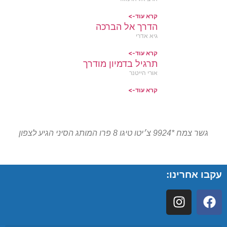
קרא עוד->
הדרך אל הברכה
גיא אדרי
קרא עוד->
תרגיל בדמיון מודרך
אורי הייטנר
קרא עוד->
גשר צמח *9924 צ׳יטו טיגו 8 פרו המותג הסיני הגיע לצפון
עקבו אחרינו: