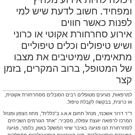
ומפחיד
.
חשוב לדעת שיש למי
לפנות כאשר חווים
אירוע
סחרחורת אקוטי או כרוני
ושיש
טיפולים וכלים טיפוליים
מתאימים
,
שמיטיבים את מצבו
של המטופל
,
ברוב המקרים
,
בזמן
קצר
למרפאות
,
מגיעים מטופלים רבים הסובלים מסחרחורת אקוטית
,
או כרונית
,
בבקשה לקבלת טיפול
.
ד
"
ר דרור אשכנזי
,
מנהל תחום א
.
א
.
ג ב
"
כללית
",
מחוז הצפון ומנהל
המרכז לרפואה יועצת עפולה
,
מסביר
: "
אחד הגורמים השכיחים
לסחרחורת הנו פגיעה באיבר שיווי המשקל באוזן
,
כלומר
,
פגיעה