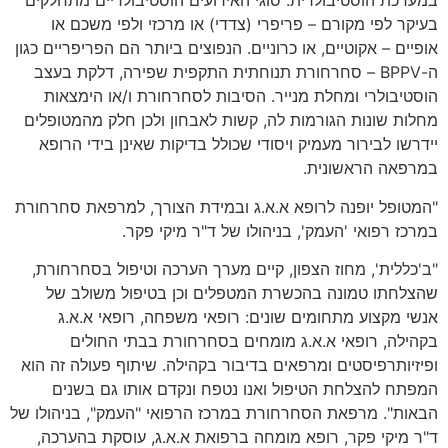
במערכת הוסטיבולרית
.
סוגי האירועים הוסטיבולריים מתחלקים
בעיקר לפי מקורם
–
פריפרי
(
צדדי
)
או מרכזי ולפי משכם או
אופיים
–
אקוטיים
,
או כרוניים
.
הנפוצים ביותר הם הפריפריים כגון
ה
-BPPV –
סחרחורת תנוחתית התקפית שפירה
,
דלקת בעצב
הוסטיבולרי ומחלת
מנייר
.
הסיבות לסחרחורת ו
/
או הימצאות
מחלות שונות הגורמות לה
,
קשות לאבחון ולכן חלק מהמטופלים
יידרשו לבירור מעמיק ויסודי שכולל בדיקות שאינן בידי הרופא
במרפאה הראשונית
.
"
המטופל יופנה לרופא א
.
א
.
ג ובמידת הצורך
,
למרפאת סחרחורת
במרכז רפואי
'
העמק
',
בניהולו של ד
"
ר מיקי פקר
.
"
ב
'
כללית
',
מחוז הצפון
,
קיים מערך הערכה וטיפול בסחרחורת
,
שהצלחתו טמונה בהכשרת המטפלים וכן בטיפול משולב של
אנשי מקצוע מתחומים שונים
:
רופאי משפחה
,
רופאי א
.
א
.
ג
בקהילה
,
רופאי א
.
א
.
ג מומחים בסחרחורת בבתי החולים
ופיזיותרפיסטים ומרפאים בדיבור בקהילה
.
שיתוף פעולה זה הוא
המפתח להצלחת הטיפול ואנו נטפח ונקדם אותו גם בשנים
הבאות
".
מרפאת הסחרחורת במרכז הרפואי
"
העמק
",
בניהולו של
ד
"
ר מיקי פקר
,
רופא מומחה ברפואת א
.
א
.
ג
,
עוסקת בהערכה
,