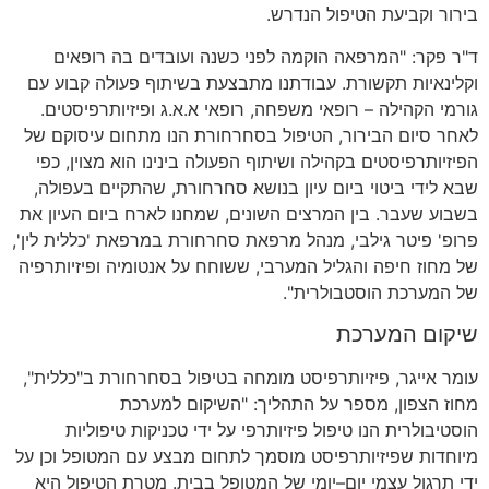
בירור וקביעת הטיפול הנדרש
.
ד
"
ר פקר
: "
המרפאה הוקמה לפני כשנה ועובדים בה רופאים
וקלינאיות תקשורת
.
עבודתנו מתבצעת בשיתוף פעולה קבוע עם
גורמי הקהילה
–
רופאי משפחה
,
רופאי א
.
א
.
ג ופיזיותרפיסטים
.
לאחר סיום הבירור
,
הטיפול בסחרחורת הנו מתחום עיסוקם של
הפיזיותרפיסטים בקהילה ושיתוף הפעולה בינינו הוא מצוין
,
כפי
שבא לידי ביטוי ביום עיון בנושא סחרחורת
,
שהתקיים בעפולה
,
בשבוע שעבר
.
בין המרצים השונים
,
שמחנו לארח ביום העיון את
פרופ
'
פיטר גילבי
,
מנהל מרפאת סחרחורת במרפאת
'
כללית לין
',
של מחוז חיפה והגליל המערבי
,
ששוחח על אנטומיה ופיזיותרפיה
של המערכת הוסטבולרית
".
שיקום המערכת
עומר אייגר
,
פיזיותרפיסט מומחה בטיפול בסחרחורת ב
"
כללית
",
מחוז הצפון
,
מספר על התהליך
: "
השיקום למערכת
הוסטיבולרית
הנו טיפול פיזיותרפי על ידי טכניקות טיפוליות
מיוחדות שפיזיותרפיסט מוסמך לתחום מבצע עם המטופל וכן על
ידי תרגול עצמי יום
–
יומי של המטופל בבית
.
מטרת הטיפול היא