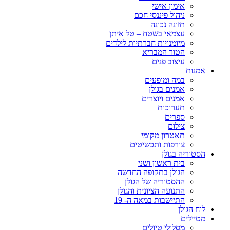
אימון אישי
ניהול פיננסי חכם
תזונה נכונה
עצמאי בשטח – טל איתן
מיומנויות חברתיות לילדים
הטור המבריא
עיצוב פנים
אמנות
במה ומופעים
אמנים בגולן
אמנים ויוצרים
תערוכות
ספרים
צילום
תאטרון מקומי
צורפות ותכשיטים
הסטוריה בגולן
בית ראשון ושני
הגולן בתקופה החדשה
ההסטוריה של הגולן
התנועה הציונית והגולן
התיישבות במאה ה- 19
לוח הגולן
מטיילים
מסלולי טיולים