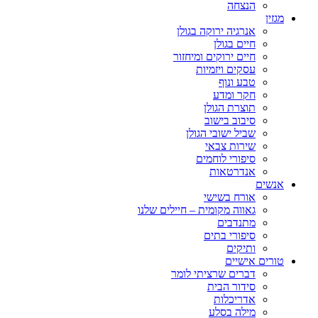
הנצחה
מגזין
אנרגיה ירוקה בגולן
חיים בגולן
חיים ירוקים ומיחזור
עסקים ויזמיות
טבע ונוף
חקר ומדע
תוצרת הגולן
סיבוב בישוב
שביל ישובי הגולן
שירות צבאי
סיפורי לוחמים
אנדרטאות
אנשים
אורח בשישי
גאווה מקומית – חיילים שלנו
מתנדבים
סיפורי בתים
ותיקים
טורים אישיים
דברים שרציתי לומר
סידור הבית
אדריכלות
מילה בסלע