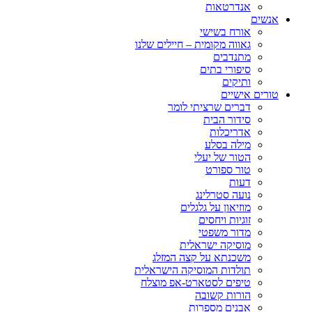
אנדרטאות
אנשים
אורח בשישי
גאווה מקומית – חיילים שלנו
מתנדבים
סיפורי בתים
ותיקים
טורים אישיים
דברים שרציתי לומר
סידור הבית
אדריכלות
מילה בסלע
הטור של יעלי
טור ספורט
דעות
נועה סטרלינג
מוזיאון על גלגלים
זוגיות ויחסים
מדור משפטי
מוסיקה ישראלית
משכנתא על קצה המזלג
תולדות המוסיקה הישראלית
טיפים לסטארט-אפ מוצלח
הורות קשובה
אבנים מספרות