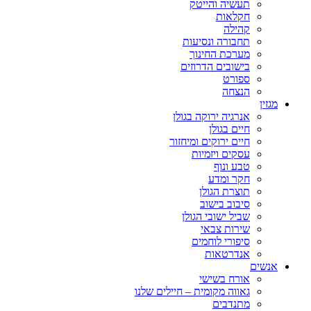
תעשיה והייטק
חקלאות
קהילה
תחבורה ונסיעות
מערכת החינוך
בישובים הדרוזים
ספורט
הנצחה
מגזין
אנרגיה ירוקה בגולן
חיים בגולן
חיים ירוקים ומיחזור
עסקים ויזמיות
טבע ונוף
חקר ומדע
תוצרת הגולן
סיבוב בישוב
שביל ישובי הגולן
שירות צבאי
סיפורי לוחמים
אנדרטאות
אנשים
אורח בשישי
גאווה מקומית – חיילים שלנו
מתנדבים