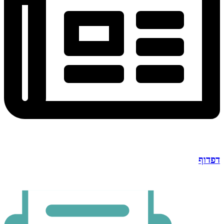
דפדוף