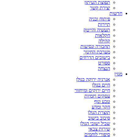
תפוצת העיתון
יצירת קשר
חדשות
פיתוח ובניה
תיירות
תעשיה והייטק
חקלאות
קהילה
תחבורה ונסיעות
מערכת החינוך
בישובים הדרוזים
ספורט
הנצחה
מגזין
אנרגיה ירוקה בגולן
חיים בגולן
חיים ירוקים ומיחזור
עסקים ויזמיות
טבע ונוף
חקר ומדע
תוצרת הגולן
סיבוב בישוב
שביל ישובי הגולן
שירות צבאי
סיפורי לוחמים