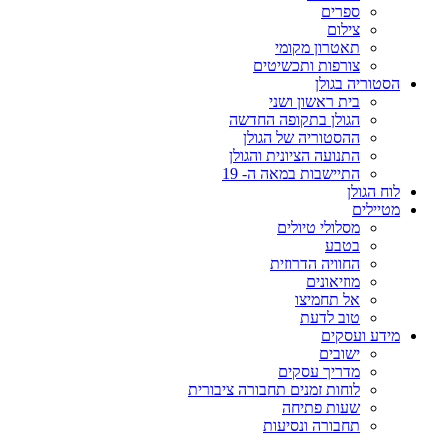
ספרים
צילום
תאטרון מקומי
צורפות ותכשיטים
הסטוריה בגולן
בית ראשון ושני
הגולן בתקופה החדשה
ההסטוריה של הגולן
התנועה הציונית והגולן
התיישבות במאה ה- 19
לוח הגולן
מטיילים
מסלולי טיולים
בטבע
החוויה הדרוזית
מוזיאונים
אל תחמיצו
טוב לדעת
מידע ועסקים
ישובים
מדריך עסקים
לוחות זמנים תחבורה ציבורית
שעות פתיחה
תחבורה ונסיעות