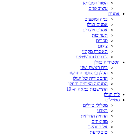
הטור המבריא
עיצוב פנים
אמנות
במה ומופעים
אמנים בגולן
אמנים ויוצרים
תערוכות
ספרים
צילום
תאטרון מקומי
צורפות ותכשיטים
הסטוריה בגולן
בית ראשון ושני
הגולן בתקופה החדשה
ההסטוריה של הגולן
התנועה הציונית והגולן
התיישבות במאה ה- 19
לוח הגולן
מטיילים
מסלולי טיולים
בטבע
החוויה הדרוזית
מוזיאונים
אל תחמיצו
טוב לדעת