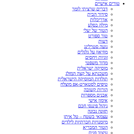
טורים אישיים
דברים שרציתי לומר
סידור הבית
אדריכלות
מילה בסלע
הטור של יעלי
טור ספורט
דעות
נועה סטרלינג
מוזיאון על גלגלים
זוגיות ויחסים
מדור משפטי
מוסיקה ישראלית
משכנתא על קצה המזלג
תולדות המוסיקה הישראלית
טיפים לסטארט-אפ מוצלח
הורות קשובה
אבנים מספרות
אימון אישי
ניהול פיננסי חכם
תזונה נכונה
עצמאי בשטח – טל איתן
מיומנויות חברתיות לילדים
הטור המבריא
עיצוב פנים