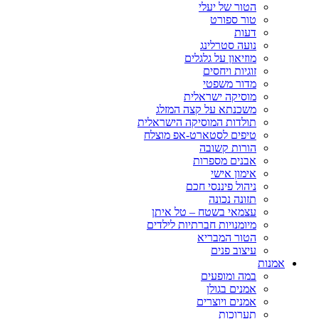
הטור של יעלי
טור ספורט
דעות
נועה סטרלינג
מוזיאון על גלגלים
זוגיות ויחסים
מדור משפטי
מוסיקה ישראלית
משכנתא על קצה המזלג
תולדות המוסיקה הישראלית
טיפים לסטארט-אפ מוצלח
הורות קשובה
אבנים מספרות
אימון אישי
ניהול פיננסי חכם
תזונה נכונה
עצמאי בשטח – טל איתן
מיומנויות חברתיות לילדים
הטור המבריא
עיצוב פנים
אמנות
במה ומופעים
אמנים בגולן
אמנים ויוצרים
תערוכות