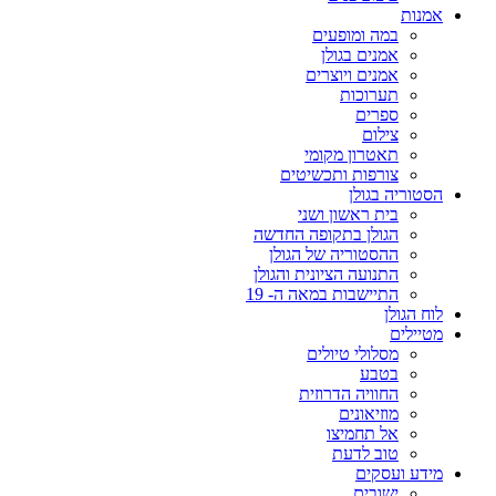
אמנות
במה ומופעים
אמנים בגולן
אמנים ויוצרים
תערוכות
ספרים
צילום
תאטרון מקומי
צורפות ותכשיטים
הסטוריה בגולן
בית ראשון ושני
הגולן בתקופה החדשה
ההסטוריה של הגולן
התנועה הציונית והגולן
התיישבות במאה ה- 19
לוח הגולן
מטיילים
מסלולי טיולים
בטבע
החוויה הדרוזית
מוזיאונים
אל תחמיצו
טוב לדעת
מידע ועסקים
ישובים