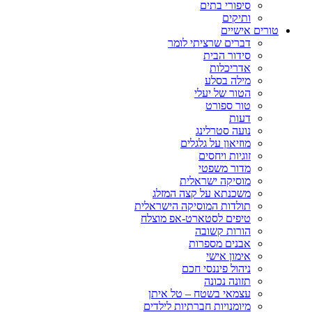
סיפורי בתים
ותיקים
טורים אישיים
דברים שרציתי לומר
סידור הבית
אדריכלות
מילה בסלע
הטור של יעלי
טור ספורט
דעות
נועה סטרלינג
מוזיאון על גלגלים
זוגיות ויחסים
מדור משפטי
מוסיקה ישראלית
משכנתא על קצה המזלג
תולדות המוסיקה הישראלית
טיפים לסטארט-אפ מוצלח
הורות קשובה
אבנים מספרות
אימון אישי
ניהול פיננסי חכם
תזונה נכונה
עצמאי בשטח – טל איתן
מיומנויות חברתיות לילדים