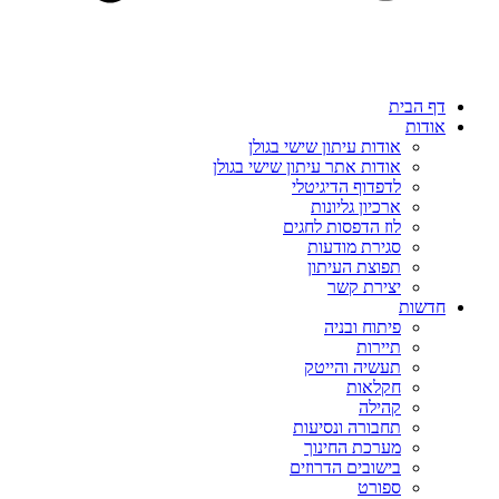
דף הבית
אודות
אודות עיתון שישי בגולן
אודות אתר עיתון שישי בגולן
לדפדוף הדיגיטלי
ארכיון גליונות
לוז הדפסות לחגים
סגירת מודעות
תפוצת העיתון
יצירת קשר
חדשות
פיתוח ובניה
תיירות
תעשיה והייטק
חקלאות
קהילה
תחבורה ונסיעות
מערכת החינוך
בישובים הדרוזים
ספורט