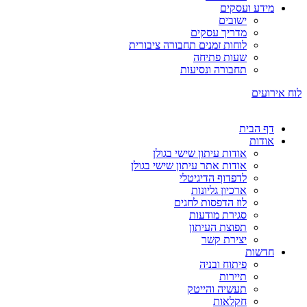
מידע ועסקים
ישובים
מדריך עסקים
לוחות זמנים תחבורה ציבורית
שעות פתיחה
תחבורה ונסיעות
לוח אירועים
דף הבית
אודות
אודות עיתון שישי בגולן
אודות אתר עיתון שישי בגולן
לדפדוף הדיגיטלי
ארכיון גליונות
לוז הדפסות לחגים
סגירת מודעות
תפוצת העיתון
יצירת קשר
חדשות
פיתוח ובניה
תיירות
תעשיה והייטק
חקלאות