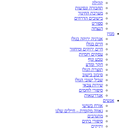
קהילה
תחבורה ונסיעות
מערכת החינוך
בישובים הדרוזים
ספורט
הנצחה
מגזין
אנרגיה ירוקה בגולן
חיים בגולן
חיים ירוקים ומיחזור
עסקים ויזמיות
טבע ונוף
חקר ומדע
תוצרת הגולן
סיבוב בישוב
שביל ישובי הגולן
שירות צבאי
סיפורי לוחמים
אנדרטאות
אנשים
אורח בשישי
גאווה מקומית – חיילים שלנו
מתנדבים
סיפורי בתים
ותיקים