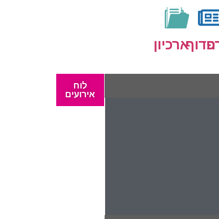
ה
פדוף
ארכיון
לוח
אירועים