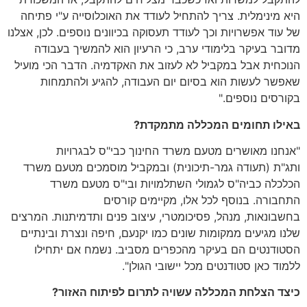
היא מינימלית. צריך להתחיל לעודד את האוכלוסייה ע"י פתיחה
של עוד אפשרויות וכך לעודד תעסוקה בכיוונים נוספים. לכן, אצלנו
מדובר בעיקר בלימודי ערב, כי הרעיון הוא להמשיך בעבודה
הנוכחית אבל במקביל לא לעזוב את האקדמיה. הדבר הכי מועיל
שאפשר לעשות הוא בסיום יום העבודה, להגיע ולהתמחות
בקורסים נוספים."
באילו תחומים המכללה מתמקדת?
"אנחנו מאושרים מטעם משרד החינוך כבי"ס לבגרויות
ותג"ת (תעודה גמר-תיכונית) ובמקביל מוסמכים מטעם משרד
הכלכלה כביה"ס לגמולי השתלמויות ובי"ס מטעם משרד
התחבורה. בנוסף לכל אלו, מקיימים קורסים
בחשבונאות, מנהל, פסיכומטרי, עיצוב פנים ותדמיתנות. המרצים
שלנו מגיעים ממקומות שונים כמו יקנעם, חיפה ונצרת ובינתיים
הסטודנטים הם בעיקר מהכפרים מסביב. נשמח אם יתחילו
ללמוד כאן סטודנטים מכל יישובי הגולן".
כיצד הצלחת המכללה עשויה לתרום לפיתוח האזור?