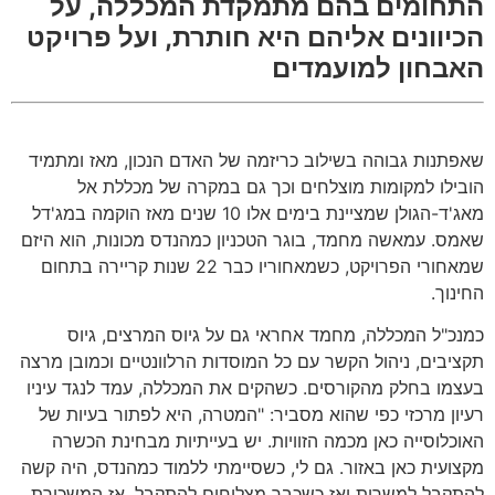
התחומים בהם מתמקדת המכללה, על
הכיוונים אליהם היא חותרת, ועל פרויקט
האבחון למועמדים
שאפתנות גבוהה בשילוב כריזמה של האדם הנכון, מאז ומתמיד
הובילו למקומות מוצלחים וכך גם במקרה של מכללת אל
מאג'ד-הגולן שמציינת בימים אלו 10 שנים מאז הוקמה במג'דל
שאמס. עמאשה מחמד, בוגר הטכניון כמהנדס מכונות, הוא היזם
שמאחורי הפרויקט, כשמאחוריו כבר 22 שנות קריירה בתחום
החינוך.
כמנכ"ל המכללה, מחמד אחראי גם על גיוס המרצים, גיוס
תקציבים, ניהול הקשר עם כל המוסדות הרלוונטיים וכמובן מרצה
בעצמו בחלק מהקורסים. כשהקים את המכללה, עמד לנגד עיניו
רעיון מרכזי כפי שהוא מסביר: "המטרה, היא לפתור בעיות של
האוכלוסייה כאן מכמה הזוויות. יש בעייתיות מבחינת הכשרה
מקצועית כאן באזור. גם לי, כשסיימתי ללמוד כמהנדס, היה קשה
להתקבל למשרות ואז כשכבר מצליחים להתקבל, אז המשכורת