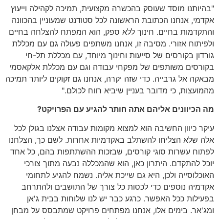
"בהיותנו מוסד שעוסק בהכשרה מקצועית, תמיכה לקהילה וייעוץ
אקדמי, אנחנו הכתובת הראשונה לכל סטודנט שמעוניין בהכוונה
והתקדמות בחיים. חינוך ללא ספק, הוא המפתח להצלחה בחיים
ולפיתוח אזורי. מסיבה זו, אנחנו משתפים פעולה גם עם מכללת
גורדון בקורסים של סייעות וחינוך מיוחד, עם מכללת תל-חי
בקורסים משותפים של מפקחי עבודה וגם עם מכללת אלקאסמי
מבאקה אל גרבייה. כדי שזה יקרה, אנחנו גם זקוקים ליותר תמיכה
מהמועצות, כי מדובר בעניין שיביא רווח לכולם."
מה הכיוונים אליהם אתה חותר להגיע עם הפרויקט?
עיקר כיוון החשיבה הוא למצוא מקומות עבודה אצלנו בגולן לכל
אלה שלא הצליחו להשתלב באקדמיות אחרות. לשם כך, הצלחנו
לפתוח עשרות סוגי קורסים, שבזכות ההשתתפות בהם, כל אחד
יוכל להתקדם. היתרון כאן, הוא שהמכללה נבעה מתוך צורכי
האוכלוסייה ולכן, היא גם שייכת אליה. נשמח להגיע לתחומי
אקדמיה נוספים כדי לכסות כל צורך של התושבים ולהתרחב
בפעילות ככל האפשר. כרגע כבר יש לנו שלוחות בבית ג'אן
ומג'אר. בימים אלו, אנחנו מפתחים פרויקט שמתבסס על מבחן