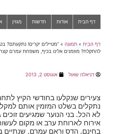
דף הבית
אודות
חדשות
מגזין
א
דף הבית
»
תמונה
»
“מטיילים יקרים! נתקעתם? ב
להתקלח? מוזמנים אלינו בכיף, משפחת עמרם קצרי
דניאלה שאול
אוגוסט 2, 2013
צעירים שנקלעו בחודשי הקיץ לתחנו
נתקלים בשלט המזמין אותם למקלח
לא הכל. בני הנוער שמגיעים זוכים 
אירוח לארוחת ערב או מקום לעשות
בחינם. הדס וראם עמרם, שנתיים ב