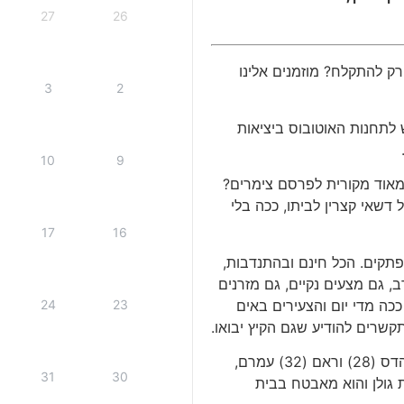
27
26
ק להתקלח? מוזמנים אלינו
3
2
לתחנות האוטובוס ביציאות
10
9
 מאוד מקורית לפרסם צימרים?
דשאי קצרין לביתו, ככה בלי
17
16
תקים. הכל חינם ובהתנדבות,
, גם מצעים נקיים, גם מזרנים
כה מדי יום והצעירים באים
24
23
קשרים להודיע שגם הקיץ יבואו.
על החסד, שמשאיר פה פתוח מתדהמה, אחראים הדס (28) וראם (32) עמרם,
31
30
 גולן והוא מאבטח בבית