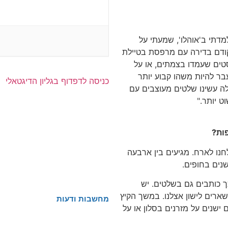
מדתי ב'אוהלו', שמעתי על
 קודם בדירה עם מרפסת בטיילת
סטים שעמדו בצמתים, או על
עבר להיות משהו קבוע יותר
כניסה לדפדוף בגליון הדיגטאלי
ילה עשינו שלטים מעוצבים עם
ט יותר."
ות?
נו לארח. מגיעים בין ארבעה
שנים בחופים.
ך כותבים גם בשלטים. יש
שארים לישון אצלנו. במשך הקיץ
מחשבות ודעות
ם כל ערב כמעט, תיכוניסטים עד גיל 20, הם ישנים על מזרנים בסלון או על