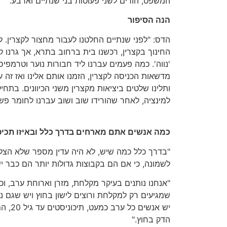
המשפט, הורים לשני פעוטות בני שנתיים וארבע.
הנה הסיפור
הדס: "לפני שנתיים החלטנו לעבור מחצור לקצרין. ל
החינוך בקצרין, רכשנו בית ברחוב בתרא, אך גרנו
'נווה'. כמה פעמים עברנו ליד חבורות נוער וטרמפי
מדשאות הכניסה לקצרין, הזמנו אותם אלינו ואז זה 
ותלינו שלטים ביציאות מקצרין משני הכיוונים. בתח
למינציה, לאחר שהורידו שוב ושוב עברנו לחומר פשו
כמה אנשים אתם מארחים בדרך כלל ובאיזו תכיפ
"בדרך כלל כמה שיש, לא היה עדין מספר שלא הצלח
לשמונה, כי אם הם בקבוצות גדולות יותר הם כבר י
"אנחנו נותנים בעיקר מקלחת, מזרן וארוחת ערב, וכ
שמגיעים רק למקלחת ורוצים לישון בחוץ ויש שגם נ
יש אנשי
הדק בחוץ."