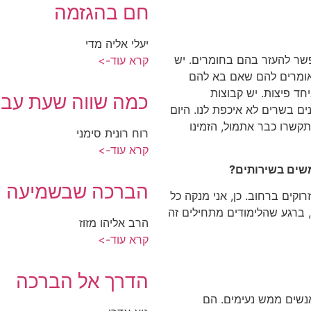
חם בהגזמה
יעלי אליה מדי
פשר להעזר בהם בחומרים. יש
קרא עוד->
 אומרים להם שאם בא להם
חד פיצות. יש קבוצות
כמה שווה שעת עבו
 בשרים לא איכפת לנו. היום
שרו כבר אתמול, הזמינו
רוח רונית סימני
קרא עוד->
שים בשירותים?
הברכה שבשמיעה
זרוקים ברחוב. כן, אני מנקה כל
, ברגע שהלימודים מתחילים זה
הרב אליהו מזוז
קרא עוד->
הדרך אל הברכה
אנשים ממש נעימים. הם