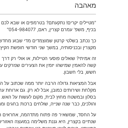
מאהבה
"מטיילים יקרים! נתקעתם? בטרמפים או שבא לכם ר
בכיף, משפ' עמרם קצרין, ראם, 054-984077"
כך נכתב בשלטי קרטון שמוצמדים מדי שבוע מחדש 
מקצרין ובכניסותיה, במשך שני חודשי חופשת הקיץ.
זה אמיתי? שואלים פוסעי הטיילות, או אולי רק דרך
קשה להאמין שמישהו יזמין את הצעירים שנזרקים על 
חשש, בלי חשבון.
אבל המציאות גדולה הרבה יותר ממה שכתוב על הפ
מקלחת ושירותים כמובן, אבל לא רק. גם ארוחת ערב
בסלון ובמשטח מחוץ לבית, מקום לעשות על האש. כ
והולכים, כבר שנה שנייה, שולחים ברכות בחגים ומת
שנתיים בקצרין, היא גננת משלימה במועצה האזורית