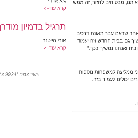
גיא אדרי
אותנו, מבטיחים לחזור, זה ממש
קרא עוד->
תרגיל בדמיון מודרך
לאחר שראם עבר תאונת דרכים
אורי הייטנר
ך גם בבית החדש וזה יעמוד
קרא עוד->
בית ואנחנו נמשיך בכך."
ני ממליצה למשפחות נוספות
גשר צמח *9924 צ׳יטו טיגו 8 פרו המותג הסיני הגיע לצפון
ם יכולים לעמוד בזה.
.