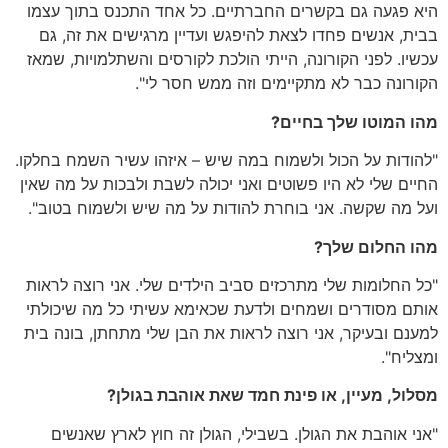
היא פגעה גם בקשרים החברתיים
.
כל אחד התכנס בתוך עצמו
בבית
,
אנשים פחדו לצאת להיפגש ועדיין מרגישים את זה
,
גם
עכשיו
.
לפני הקורונה
,
הייתי הולכת לקורסים והשתלמויות
,
שמאז
הקורונה כבר לא מתקיימים וזה ממש חסר לי
".
מהו
המוטו
שלך
בחיים
?
"
להודות על הכול ולשמוח במה שיש
–
איזהו עשיר השמח בחלקו
.
החיים שלי לא היו פשוטים ואני יכולה לשבת ולבכות על מה שאין
ועל מה שקשה
.
אני בוחרת להודות על מה שיש ולשמוח בטוב
".
מהו
החלום
שלך
?
"
כל החלומות שלי מתרכזים סביב הילדים שלי
.
אני רוצה לראות
אותם מסודרים ושמחים ולדעת שכאימא עשיתי כל מה שיכולתי
למענם ובעיקר
,
אני רוצה לראות את הבן שלי מתחתן
,
בונה בית
ומצליח
".
מסלול
,
מעיין
,
או
פינת
חמד
שאת
אוהבת
בגולן
?
"
אני אוהבת את הגולן
.
בשבילי
,
הגולן זה חוץ לארץ שאנשים