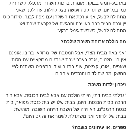
בארבע
–
חמש בבוקר
,
אומרת ברכות השחר ומתפללת שחרית
,
כמו בכל יום
.
שותה קפה ועושה בצק לחלות
.
עוד לפני שאני
מתחילה לבשל
,
אני עורכת את השולחן עם מפה לבנה
,
סידור כוס
יין וככה הבית כבר באווירה והרגשה של לקראת שבת ואז
,
מתחילה לבשל
,
כשרשת גימל ברקע
".
מה
כוללת
ארוחת
השבת
שלכם
?
"
אני באה מבית מצרי
,
אבל המטבח שלי מרוקאי ברובו
.
אומנם
אין ח
"
י סלטים
,
אבל בערב שבת יש דגים מרוקאיים עם חלות
שאפיתי
,
אורז
,
קציצות
,
עוף בתנור ועוד
.
התפריט משתנה לפי
החשק ומה שהילדים והנכדים אוהבים
".
זיכרון
ילדות
משבת
"
גדלתי בבית דתי
,
הייתי הולכת עם אבא לבית הכנסת
.
אבא היה
הרבה בבית הכנסת
.
היום
,
בבית שלו יש בית כנסת מפואר
,
בית
כנסת הרמב
"
ם
.
האווירה של השבת הייתה חשובה ומורגשת
בבית של ילדותי ואני משתדלת לשמר את זה גם היום
".
ספרים
,
או
עיתונים
בשבת
?