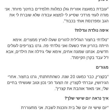
"
עובדת במועצה אזורית גולן כמלוות תלמידים בחינוך מיוחד
.
אני
מודה לעוזי מרדכי שסייע לי למצוא עבודה שלא שוברת לי את
הגב ומפרנסת אותי בכבוד
".
איפה
נולדת
וגדלת
?
"
נולדתי בחצור הגלילית להורים שעלו לארץ ממצרים
.
אימא
הייתה בהריון אתי כשעלו ואני נולדתי פה
.
גרנו בצריפים לעולים
חדשים
.
אנחנו שמונה אחים
,
אימא שלי גידלה את הילדים
,
אבא
ז
"
ל עבד בקרן הקיימת
".
מגורים
"
בקצרין
,
כבר כמעט
20
שנה
.
כשהתחתנתי
,
גרנו בחצור
.
אחרי
הגירושין
,
עברתי לקצרין
.
זה הצעד הכי נכון וטוב שעשיתי בחיים
שלי
,
אני מאוד אוהבת את קצרין
".
איך
נראה
יום
שישי
שלך
?
"
יום שישי זה יום של בית והכנות לשבת
.
אני מתעוררת