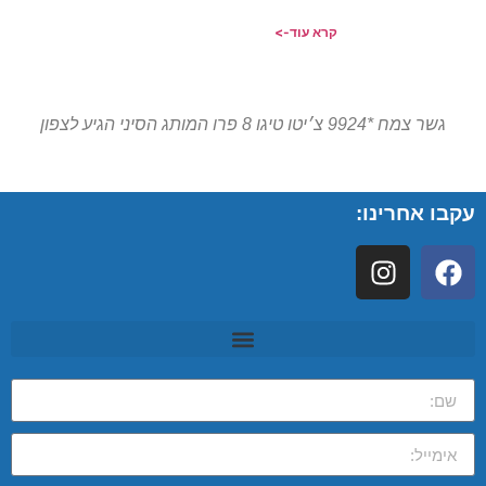
קרא עוד->
גשר צמח *9924 צ׳יטו טיגו 8 פרו המותג הסיני הגיע לצפון
עקבו אחרינו: