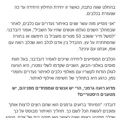
בהחלט שווה כתבה, כאשר זו יחידת החילוץ היחידה עד כה
שנעזרת בכלבים.
"אני מסייע מזה עשר שנים באיתור נעדרים עם כלבים, לאחר
שבמהלך השנים נעלמו אנשים שהיו על השביל", אומר דובדבני.
"למשל תייר ששכב 50 מטרים משביל בו חיפשנו או בחורה
שהסתתרה על עץ. ההבדל בין אדם לכלב הוא שכלב רואה עם
אפו, אנחנו עם עינינו".
הכלבים המסייעים ליחידה שייכים לאמיר דובדבני, בעל חוות
סוסים באלוני-הבשן, השניים שקדמו לשלי נפטרו, היא הגיעה
לגולן הודות לקשריו עם מאלפי כלבים לאיתור נעדרים וחומרי
נפץ, כרגע היא בתהליך של חשיפה ואילוף לאיתור.
מדוע רועה גרמני, הרי יש אנשים שמפחדים מפניהם, יש
מטענים היסטוריים?
דובדני: "המיוחד ברועים גרמנים הוא שהם רוצים לרצות אותך
ומוכנים לעשות הכל לשם כך. תהליך האיתור מבוסס על כך
שכלב מתנהג באופן שונה כאשר הוא מזהה ריח של אדם. הנוהג