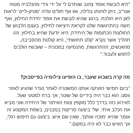
"היא לובשת אפוד צהוב שנתרם לי על ידי גידי מהכלביה מנווה
אטי"ב, ניתן לזהותו בלילה, ואז אף תולים עליה 'סטיק-לייט' לראות
לאן היא הולכת. ברגע שהיא לובשת את אפוד יחידת החילוץ, ואף
חשה בהתרגשות שלנו לקראת היציאה לחילוץ, בעצם הלבוש של
החולצות הכתומות של היחידה, היא יודעת שהיא בחילוץ. זהו
תהליך אשר נקרא 'קלט תחושתי', היא קולטת מהסביבה,
מהאנשים, ההתרגשות, מהנסיעה במכונית – שעכשיו הולכים
לחפש ולעבוד."
מה קרה בשבוע שעבר, בו הופיעו צילומיה בפייסבוק?
"ביום חמישי הזעיקה אותנו המשטרה לאתר נעדר שהגיע לאזור
ווסט. הוא כבר היה בידיים של שוטר, אך ברח למטעי שעל.
לאירוע כזה בדרך כלל מוקפץ צוות האיתור של היחידה ואני מביא
את הכלב איתי. שלי ביצעה סריקות במבנים, בשפת המקצוע זה
אומר שהיא 'מזכה אותם', שאין שם איש. ביצענו גם חיפוש רגלי,
אך האיש כבר לא היה במקום."