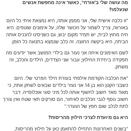
מה עושה שלי ב'אזרחי', כאשר אינה מחפשת אנשים
שנעלמו?
"זו כלבה אישית שלי, אני מממן אותה, היא נמצאת איתי כל היום
באורווה, צריך לשמור על הכושר שלה, על אימונים שוטפים. היא
חיה מחוץ לבית, יש תמיד מקום יבש, גם כשניסינו להכניס אותה
הביתה, היא ביקשה החוצה. זה כלב שנמצא בתנועה כל הזמן.
לשם האימונים איתה אני נעזר גם בילדי המושב אשר יודעים מה
תפקידה ביחידת החילוץ; עבור שני הצדדים, הילדים והכלב, זה
משחק.
"את הכלבה הקודמת אילפתי בעזרת הילד הפרטי שלי. היום
כשבני הקטן הוא בן 14 אני נעזר בילדים שבאים לשחק אתה, כי
מאוד מאד חשוב לחשוף אותה לכל מיני סוגי אוכלוסייה. דבר
חשוב נוסף לגבי הכלבים לאיתור, הם סורקים תאי שטח ואין צורך
לתת לכלב שום חפץ של הנעדר."
היא גם מיועדת לצרכי חילוץ מהריסות?
"בשנים האחרונות התחילו להתאמן כאן על חילוץ מהריסות,