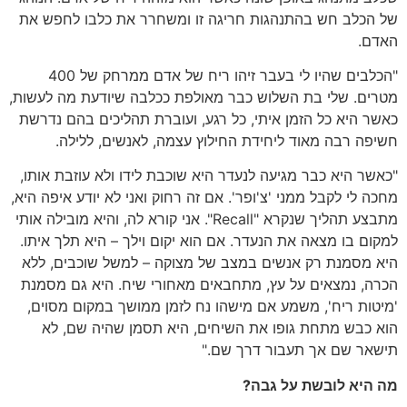
של הכלב חש בהתנהגות חריגה זו ומשחרר את כלבו לחפש את
האדם.
"הכלבים שהיו לי בעבר זיהו ריח של אדם ממרחק של 400
מטרים. שלי בת השלוש כבר מאולפת ככלבה שיודעת מה לעשות,
כאשר היא כל הזמן איתי, כל רגע, ועוברת תהליכים בהם נדרשת
חשיפה רבה מאוד ליחידת החילוץ עצמה, לאנשים, ללילה.
"כאשר היא כבר מגיעה לנעדר היא שוכבת לידו ולא עוזבת אותו,
מחכה לי לקבל ממני 'צ'ופר'. אם זה רחוק ואני לא יודע איפה היא,
מתבצע תהליך שנקרא "Recall". אני קורא לה, והיא מובילה אותי
למקום בו מצאה את הנעדר. אם הוא יקום וילך – היא תלך איתו.
היא מסמנת רק אנשים במצב של מצוקה – למשל שוכבים, ללא
הכרה, נמצאים על עץ, מתחבאים מאחורי שיח. היא גם מסמנת
'מיטות ריח', משמע אם מישהו נח לזמן ממושך במקום מסוים,
הוא כבש מתחת גופו את השיחים, היא תסמן שהיה שם, לא
תישאר שם אך תעבור דרך שם."
מה היא לובשת על גבה?