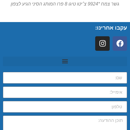
גשר צמח *9924 צ׳יטו טיגו 8 פרו המותג הסיני הגיע לצפון
עקבו אחרינו: