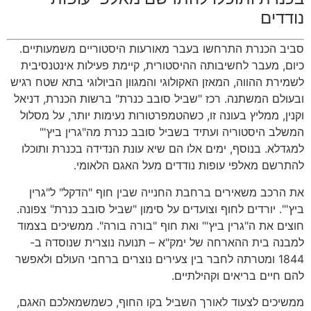
נודדים
סביב הכנרת התרחשו בעבר מאורעות היסטוריים משמעותיים.
כיום, מעבר לחשיבותה ההיסטורית, קיימת פעילות אינטנסיבית
לשמירת ההווה, המאזן האקולוגי והמגוון הביולוגי בתא שטח רגיש
ובעולם המשתנה. רכז "שביל סובב כנרת" ברשות הכנרת, דניאל
וקנין, ממליץ בעונה זו, כשהטמפרטורות נעימות יותר, על מסלול
המשלב היסטוריה ועתיד בשביל סובב כנרת מה"גרין ביץ'"
למגדלא. בנוסף, ימים אלו הם שיא עונת הנדידה בכנרת ותוכלו
להתרשם מאלפי עופות נודדים מעל האגם הלאומי.
את הרכב משאירים ברחבת החנייה שבין חוף "הדקל" ל"גרין
ביץ'". יורדים לחוף וצועדים על סימון "שביל סובב כנרת" צפונה.
חוצים את ה"גרין ביץ'" ואת חוף "בורה בורה". ממשיכים בצמוד
למבנה בית ההארחה של ימק"א – תנועה נוצרית שנוסדה ב-
1844 ומטרתה לחבר בין צעירים נוצרים ברחבי העולם ולאפשר
להם חיים בריאים וקהילתיים.
ממשיכים לצעוד לאורך השביל בקו החוף, כשמשמאלכם האגם,