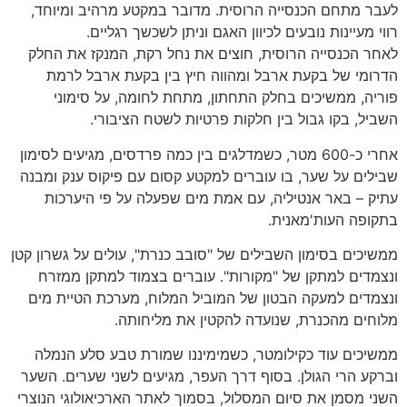
לעבר מתחם הכנסייה הרוסית. מדובר במקטע מרהיב ומיוחד,
רווי מעיינות נובעים לכיוון האגם וניתן לשכשך רגליים.
לאחר הכנסייה הרוסית, חוצים את נחל רקת, המנקז את החלק
הדרומי של בקעת ארבל ומהווה חיץ בין בקעת ארבל לרמת
פוריה, ממשיכים בחלק התחתון, מתחת לחומה, על סימוני
השביל, בקו גבול בין חלקות פרטיות לשטח הציבורי.
אחרי כ-600 מטר, כשמדלגים בין כמה פרדסים, מגיעים לסימון
שבילים על שער, בו עוברים למקטע קסום עם פיקוס ענק ומבנה
עתיק – באר אנטיליה, עם אמת מים שפעלה על פי היערכות
בתקופה העות'מאנית.
ממשיכים בסימון השבילים של "סובב כנרת", עולים על גשרון קטן
ונצמדים למתקן של "מקורות". עוברים בצמוד למתקן ממזרח
ונצמדים למעקה הבטון של המוביל המלוח, מערכת הטיית מים
מלוחים מהכנרת, שנועדה להקטין את מליחותה.
ממשיכים עוד כקילומטר, כשמימיננו שמורת טבע סלע הנמלה
וברקע הרי הגולן. בסוף דרך העפר, מגיעים לשני שערים. השער
השני מסמן את סיום המסלול, בסמוך לאתר הארכיאולוגי הנוצרי