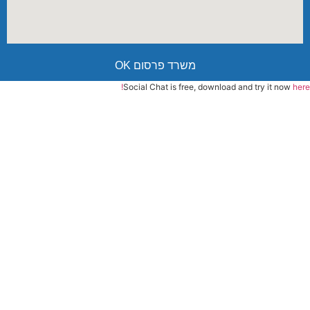
משרד פרסום OK
Social Chat is free, download and try it now
here!