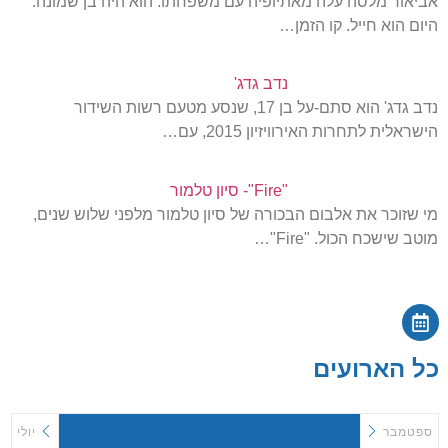
אביאור מלסה עלה מאתיופיה עם משפחתו. הוא היה בן שמונה.
היום הוא חייל. קו הזמן…
נדב גדג'
נדב גדג' הוא סתם-על בן 17, שנסע מטעם רשות השידור
הישראלית לתחרות האירוויזיון 2015, עם…
"Fire"- סיון טלמור
מי שזוכר את אלבום הבכורה של סיון טלמור מלפני שלוש שנים,
מוטב שישכח הכול. "Fire"…
כל הארועים
ספטמבר
יולי