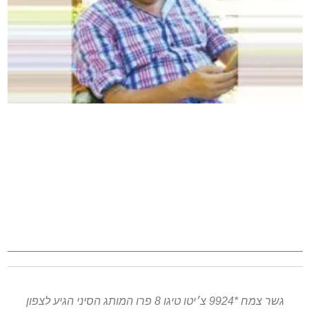
גשר צמח *9924 צ׳יטו טיגו 8 פרו המותג הסיני הגיע לצפון