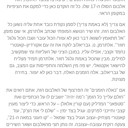
אלבום הסולו ה
-17
שלו
.
כל זה הוקדם כאן כדי למקם את הציפיות
במקומן הראוי
.
אם צריך
(
לא באמת צריך
)
לסמן נקודת כובד אחת עליה נשען כל
האלבום הזה
,
זהו שיר הנושא המופתי שכתב אלתרמן
,
אי שם מזמן
.
"
אל תתאמץ לשווא
/
דבר כאן לא עוזר
/
הכול עובר ושב
/
הכול גלגל
חוזר
".
אלתרמן
,
נו
.
גבריאלוב לוקח את זה עם אקורדיון
–
קאנטרי
נחמד וקצבי
,
אפילו עליז
,
במובן הציני של העליזות ומי שמקשיב
למילים
,
מבין שהכול באמת גלגל חוזר
.
אלתרמן תמיד מצליח
להישאר אקטואלי
.
יש פה מין השלמה והתפייסות עם המצב
,
גם
של גבריאלוב
.
אלה הזמנים האלה
,
דבר כאן לא יעזור
.
בחירה
מצוינת
.
אם
"
כאלה הזמנים
"
זה הפרצוף של האלבום הזה
,
אתם רואים את
"
חולם עלייך כל הזמן
"
ו
"
מה יהיה
"
יושבים לו על הכתפיים ואת
"
סטפאני
"
המדליק
(
עם קורין אלאל
) –
על הראש
,
כדי ליצור מעוין
קצבי וחייכני לפרקים
.
עגיל בצד ימין
– "
שלם לי את הצ
'
ק
",
עוד
קאנטרי מצחיק
–
עצוב ועגיל בצד שמאל
– "
קו העוני במאה ה
-21",
צעקה רוקית עצובה
–
עצובה
.
זה נותן חצי מהאלבום ושאר השירים