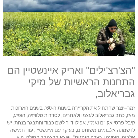
"
הצ
'
רצ
'
ילים
"
ואריק איינשטיין הם
התחנות הראשיות של מיקי
גבריאלוב
,
זמר
–
יוצר שהתחיל את הקריירה בשנות ה
-60'.
בשנים הארוכות
מאז
,
כתב גבריאלוב לעצמו ולאחרים
,
לסדרות טלוויזיה
,
הופיע
,
קיבל פרסי אקו
"
ם ואמ
"
י
,
אפילו ד
"
ר לשם כבוד והתבגר בנחת
.
יש
לו שמונה אלבומים משותפים
,
בעיקר עם איינשטיין
,
עוד חמישה
אלבומי הופעה ו
"
כאלה הזמנים
",
שיצא בדצמבר החולֶה
,
הוא