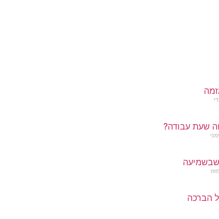
זמה
די
ה שעת עבודה?
מני
שבשמיעה
זוז
 הברכה