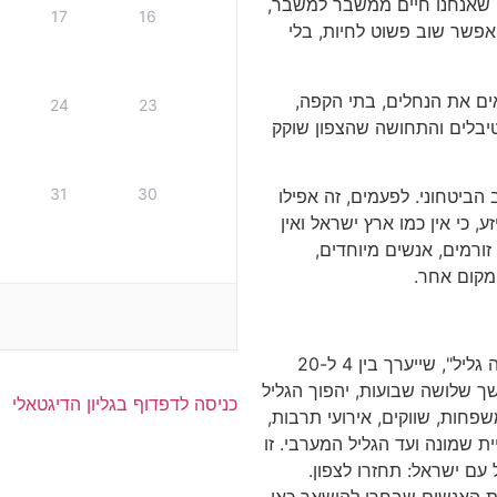
 שאנחנו חיים ממשבר למשבר,
17
16
אפשר שוב פשוט לחיות, בלי
ם את הנחלים, בתי הקפה,
24
23
טיבלים והתחושה שהצפון שוקק
31
30
 הביטחוני. לפעמים, זה אפילו
, כי אין כמו ארץ ישראל ואין
 זורמים, אנשים מיוחדים,
מקום אחר.
לכן כל כך שמחתי לשמוע על השקת פסטיבל "יאללה גליל", שייערך בין 4 ל-20
ך שלושה שבועות, יהפוך הגליל
כניסה לדפדוף בגליון הדיגטאלי
פחות, שווקים, אירועי תרבות,
ת שמונה ועד הגליל המערבי. זו
עם ישראל: תחזרו לצפון.
 את האנשים שבחרו להישאר כאן,