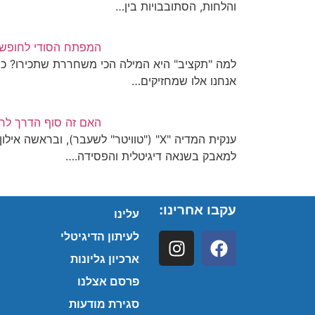
והלחות, הסתובבויות בין…
המפתח הסודי לחופש
למה "תקציב" היא המילה הכי משחררת שתכירו? כי 
אנחנו אלו שמחזיקים…
האם זה סוף הדרך לח
ענקית המדיה "X" ("טוויטר" לשעבר), וברא
למאבק בשנאה דיגיטלית והפסידה.…
עקבו אחרינו:
עלינו
לעיתון הדיגיטלי
ארכיון גליונות
פרסם אצלנו
סגירת מודעות