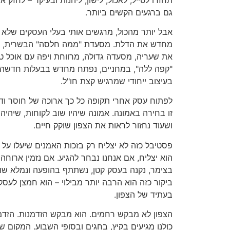
גם ברגעים הקשים ביותר.
אבל יותר מהכול, מרגשים אותי בעלי העסקים שלא ח
מחדש את הדלת. מסעדת "ממה חלסה" הבשרית, ב
את שעריה, מסעדה גדולה, מרווחת ויפה עם אוכל טו
"קפה ללה", במחניים, נפתח מחדש בבעלות חדשה,
בעיצוב ייחודי שמרגיש קצת חו"ל.
לפתוח עסק אחרי תקופה כל כך ארוכה של חוסר ודא
זו בחירה באמונה. אמונה שיהיו שוב לקוחות, שיהיה
ושעוד נחזור לראות את הצפון שוקק חיים.
פסטיבל כזה לא יצליח רק בזכות האמנים שיעלו על
הוא יצליח, אם אנחנו נבחר להגיע. אם נזמין ארוח
בצימר, נקנה בעסק קטן, נשתתף בהופעה ונמלא שו
ביקור כזה הוא הרבה יותר מבילוי – הוא חמצן לעס
בעתיד של הצפון.
הצפון לא מבקש רחמים. הוא מבקש הזדמנות. הזדמנ
כולנו מגיעים בקיץ, בחגים ובסופי השבוע. המקום שבו