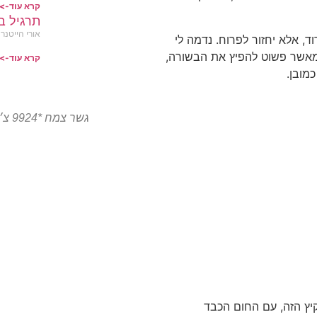
קרא עוד->
תרגיל ב
אורי הייטנר
ד, אלא יחזור לפרוח. נדמה לי
מאשר פשוט להפיץ את הבשורה,
קרא עוד->
כמובן.
גשר צמח *9924 צ׳יטו טיגו 8 פרו המותג הסיני הגיע לצפון
יץ הזה, עם החום הכבד