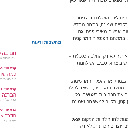
יכו ליום מושלם כדי לפתוח
קריית שמונה, פתחה מחדש
ב ואנשים מאירי פנים. גם
 במתחם הפנטזיה המרוקנית
מחשבות ודעות
חם בהג
ות זו לא רק החלטה כלכלית –
יעלי אליה מ
 שוב צחוק סביב השולחנות
קרא עוד->
כמה שוו
רוח רונית סי
 הבמות, או ההפקה המרשימה.
ה במסעדה מקומית, נישאר ללילה
קרא עוד->
הברכה 
ב את הרחובות באנשים. כל
הרב אליהו מ
ק קטן, תקווה למשפחה ואמונה
קרא עוד->
הדרך אל
ות לחזור להיות המקום שאליו
גיא אדרי
 יוצרים זיכרונות, לא רק