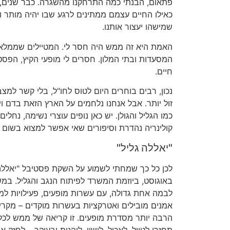
פתאום, הבנתי כמה התרחקנו מהשגרה. כבר שנים,
כאילו החיים עצמם ממתינים לרגע שבו יהיה מותר ו
שמישהו יעצור אותנו.
האמת היא זה ממש היה חסר לי. המטיילים שממלאי
המסעדות ובתי המלון. חסרים לי מופעי הקיץ, הפס
חיים.
נכון, רבים בוחרים היום לטוס לחו"ל, בלי קשר למצב
זול יותר. אבל אנחנו נלחמים על הארץ הזאת בדם ויזע
כמו הגליל והגולן. יש כאן נופים עוצרי נשימה, נחלים
קולינריה נהדרת וסיפורים שאי אפשר למצוא בשום 
"יאללה גליל"
באוגוסט, ביוזמת המשרד לפיתוח הנגב והגליל. במש
לבמה אחת גדולה, עם עשרות מופעים, פעילויות למש
אמנים מובילים ואטרקציות בעשרות מוקדים – מקריי
הרבה יותר מסדרת מופעים. זו קריאה של ממש לכל 
תחזרו לטייל, לאכול, לישון, ליהנות ובעיקר – לחזק