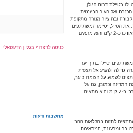
לו בטיילת דרום הגולן
,
הכנרת ואל העיר הביזנטית
בורה ובה ציור מנורה מתקופת
.
את הטיול
,
יסיימו המשתתפים
ורכו כ
-2
ק
"
מ והוא מתאים
כניסה לדפדוף בגליון הדיגטאלי
שתתפים יטיילו בתוך יער
ה גדולה ולהגיע אל תצפית
תפים לשמוע על הצומח ביער
,
ת המדינה וכמובן
,
גם על
כו כ
-2
ק
"
מ והוא מתאים
מחשבות ודעות
שתתפים לחזות בחקלאות ההר
רטובה ומרעננת
,
המתאימה