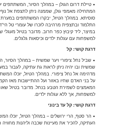
•
טיילת דרום הגולן
–
במהלך הסיור
,
המשתתפים יטיי
המתחילה מאמפי גולן
,
שממנה ניתן לתצפת אל נוף 
סוסיתא
.
במהלך הטיול
,
יבקרו המשתתפים במערת ק
התלמוד ובתצפית מרהיבה לזכרו של עומרי טל הי
"
ד
במיצר
,
ליד קיבוץ כפר חרוב
.
מדובר בטיול מעגלי שא
למשפחות עם עגלות ילדים וכיסאות גלגלים
.
דרגת קושי
:
קל
•
שביל נחל ציפורי ויער שמשית
–
במהלך הסיור
,
המ
שמשית ובו יהיה ניתן לראות גת עתיקה
,
לעבור במער
מדהימה אל נחל ציפורי
.
במהלך הטיול
,
יוכלו המשת
על בני האדם שחיו באזור ועל ההתיישבות מאז הקמ
המאמצים לשמירת הטבע בנחל
.
מדובר בטיול שאור
למשפחות
,
אך ללא עגלות ילדים
.
דרגת קושי
:
קל עד בינוני
•
הר סטף
,
הרי ירושלים
–
במהלך הטיול
,
יוכלו המ
העתיקה
,
להכיר את מעיינות שכבה וליהנות מחוויה 