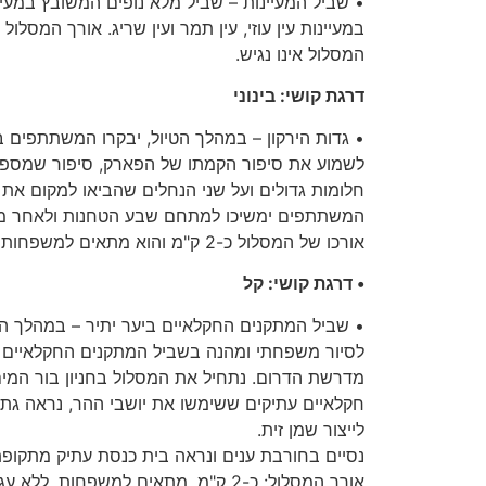
•
שביל המעיינות
–
שביל מלא נופים המשובץ במעיי
במעיינות עין עוזי
,
עין תמר ועין שריג
.
אורך המסלול 
המסלול אינו נגיש
.
דרגת קושי
:
בינוני
•
גדות הירקון
–
במהלך הטיול
,
יבקרו המשתתפים בת
לשמוע את סיפור הקמתו של הפארק
,
סיפור שמספר
חלומות גדולים ועל שני הנחלים שהביאו למקום את
המשתתפים ימשיכו למתחם שבע הטחנות ולאחר מ
אורכו של המסלול כ
-2
ק
"
מ והוא מתאים למשפחות ע
•
דרגת קושי
:
קל
•
שביל המתקנים החקלאיים ביער יתיר
–
במהלך הט
לסיור משפחתי ומהנה בשביל המתקנים החקלאיים ב
מדרשת הדרום
.
נתחיל את המסלול בחניון בור המים
חקלאיים עתיקים ששימשו את יושבי ההר
,
נראה גת ל
לייצור שמן זית
.
נסיים בחורבת ענים ונראה בית כנסת עתיק מתקופ
אורך המסלול
:
כ
-2
ק
"
מ
.
מתאים למשפחות
,
ללא עג