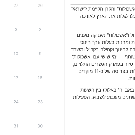
27
26
שכולות
"
והקרן הקיימת לישראל
לו לגלות את הארץ לאורכה
3
2
ל ו
"
אשכולות
"
מעניקה מענים
ות ומהנות בעלות ערך חינוכי
ה לחינוך וקהילה בקק
"
ל ומשרד
10
9
שותף
– "
ימי שישי עם
'
אשכולות
'
סיור בפארק הגשרים התלויים
,
ות בפריסה של כ
-11
מוקדים
17
16
ות
.
באב וה
'
באלול
)
בין השעות
תנים משבוע לשבוע
.
הפעילות
24
23
31
30