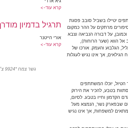
גיא אדרי
קרא עוד->
ים יטיילו בשביל סובב פסגת
תרגיל בדמיון מודרך
סיפורים מרתקים על ההר כמקום
כמובן
,
על דבורה הנביאה וצבא
אורי הייטנר
אל הווא
(
שער הרוחות
),
קרא עוד->
יל
,
הגלבוע והעמק
.
אורכו של
ח הגילאים
,
אך אינו נגיש לעגלות
גשר צמח *9924 צ׳יטו טיגו 8 פרו המותג הסיני הגיע לצפון
הטיול
,
יוכלו המשתתפים
סתוות בטבע
,
להכיר את הירוק
ם הקדמון וחייו בטבע
.
לסיום
,
סם שבפארק נשר
,
הנמצא מעל
תאים למשפחות
,
אך אינו נגיש