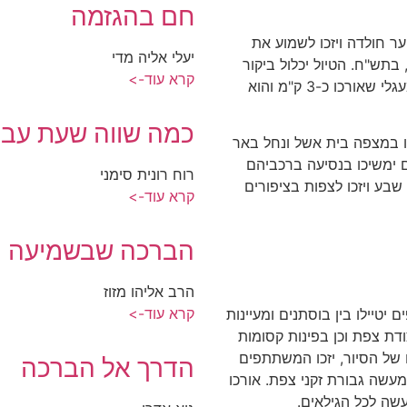
חם בהגזמה
ר חולדה ויזכו לשמוע את
יעלי אליה מדי
בתש
"
ח
.
הטיול יכלול ביקור
קרא עוד->
גלי שאורכו כ
-3
ק
"
מ והוא
כמה שווה שעת עבו
 במצפה בית אשל ונחל באר
משיכו בנסיעה ברכביהם
רוח רונית סימני
ע ויזכו לצפות בציפורים
קרא עוד->
הברכה שבשמיעה
הרב אליהו מזוז
קרא עוד->
יטיילו בין בוסתנים ומעיינות
ת צפת וכן בפינות קסומות
 של הסיור
,
יזכו המשתתפים
הדרך אל הברכה
מעשה גבורת זקני צפת
.
אורכו
שה לכל הגילאים
.