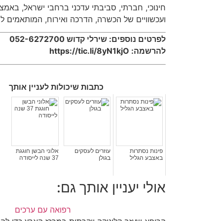
חינוכי
,
חברתי
,
סביבתי עדכני ברחבי ישראל
,
באמצעו
ועכשוויים של הכשרה
,
הדרכה ואירוח
,
המותאמים לרו
לפרטים נוספים
:
שירלי קדוש
052-6272700
להרשמה
: https://tic.li/8yN1kjO
כתבות שיכולות לעניין אותך
פינות נסתרות
עוזרים לעסקים
אלוני הבשן חוגגת
באצבע הגליל
בגולן
37 שנה לייסודה
אולי יעניין אותך גם:
רפואה עם ערכים