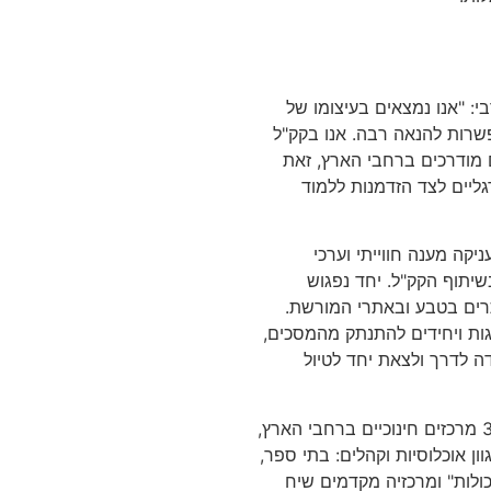
י
: "
אנו נמצאים בעיצומו של
פשרות להנאה רבה
.
אנו בקק
"
ל
 מודרכים ברחבי הארץ
,
זאת
ליים לצד הזדמנות ללמוד
ניקה מענה חווייתי וערכי
שיתוף הקק
"
ל
.
יחד נפגוש
רים בטבע ובאתרי המורשת
.
גות ויחידים להתנתק מהמסכים
,
ה לדרך ולצאת יחד לטיול
מרכזים חינוכיים ברחבי הארץ
,
ן אוכלוסיות וקהלים
:
בתי ספר
,
ולות
"
ומרכזיה מקדמים שיח