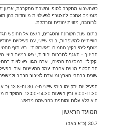
כשהשבוע מתקרב לסופו והשבת מתקרבת
,
ארגון
"
א
מזמינים אתכם להצטרף לפעילויות מיוחדות בהן תוכ
ולרוחבה
,
מזווית יהודית ומרתקת
.
בתום שנת הקורונה והסגרים
,
הגענו אל החופש הגדו
חווייתיים למשפחות
,
בימי שישי
,
עם פעילויות ייחודי
מוסף לימי הקיץ החמים
. "
אשכולות
",
בשיתוף החטיב
החינוך
–
האגף לתרבות יהודית
,
יצאו במיזם קיצי מ
וקק
"
ל
".
במסגרת המיזם
,
ייערכו מגוון פעילויות בהם
:
הר הסטף מזווית אחרת
,
עמק המעיינות ועוד
.
הפעיל
שונים ברחבי הארץ ומיועדת לציבור הרחב ולמשפח
הפעילויות יתקיימו בימי שישי ה
-30.7
וה
-13.8 (
כ
"
א 
9:00-11:30
ובין השעות
12:00-14:30.
המוקדים מש
היא ללא עלות ומותנית בהרשמה מראש
.
המועד הראשון
30.7 (
כ
"
א
באב
)