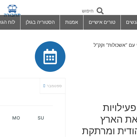
תחבורה
נשים
טורים אישיים
אמנות
הסטוריה בגולן
לוח הגול
 עם “אשכולות” וקק”ל
ספטמבר
עילויות
 את הארץ
MO
SU
הודית ומרתקת