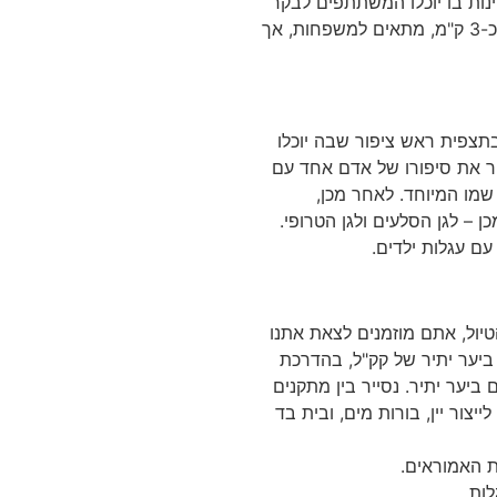
נות בו יוכלו המשתתפים לבקר
כ
-3
ק
"
מ
,
מתאים למשפחות
,
אך
צפית ראש ציפור שבה יוכלו
 את סיפורו של אדם אחד עם
 שמו המיוחד
.
לאחר מכן
,
כן
–
לגן הסלעים ולגן הטרופי
.
ם עגלות ילדים
.
יול
,
אתם מוזמנים לצאת אתנו
יער יתיר של קק
"
ל
,
בהדרכת
 ביער יתיר
.
נסייר בין מתקנים
ייצור יין
,
בורות מים
,
ובית בד
ת האמוראים
.
לות
.