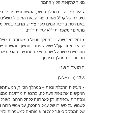
מאוד לתקופת הקיץ החמה
.
•
יער חולדה
–
במהלך הטיול
,
המשתתפים יטיילו ביע
סיפורה של קק
"
ל ואת סיפור הבאת המים לירושלים
,
באנדרטת בריכת המים לזכר צ
'
יזיק
.
מדובר בטיול מע
מתאים למשפחות ללא עגלות ילדים
.
•
נחל באר שבע
–
במהלך הטיול המשתתפים יטיילו
שבע ובאתרי קק
"
ל שעל שפתו
.
בהמשך המשתתפים י
הפרטיים לסיור על שפת האגם החדש בפארק באר שב
החונות בו במהלך נדידתן
.
המועד השני
13.8 (
ה
'
באלול
)
•
מעיינות התכלת וצפת
–
במהלך הסיור
,
המשתתפים 
המקיפים את צפת העתיקה
,
בתצפית מרהיבה ממצוד
ונסתרות שנפתחו רק לאחרונה לקהל הרחב
.
לאורכו
לשמוע על סיפורו של עמק התכלת
,
על אנשי הרוח ו
של המסלול כ
-1.5
ק
"
מ והוא מותאם למשפחות ולמע