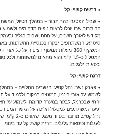
•
דרשת קושי
:
קל
•
שביל הפסגה בהר תבור
–
במהלך הטיול
,
המשתתפ
הר תבור שבו יוכלו לראות נופים מדהימים ולשמוע 
מקודש לאורך השנים
,
על ההתיישבות בגליל ובעמק ו
סיסרא
.
המשתתפים יבקרו בכנסיית ההשתנות
,
באב 
המשקיף
360
מעלות ממעוף הציפור על כל אזור הגל
המסלול כ
-1.5
ק
"
מ והוא מתאים למשפחות ולכל טוו
וכסאות גלגלים
.
דרגת קושי
:
קל
•
פארק נשר
:
נחל קטיע והגשרים התלויים
–
במהלך 
לשמוע על אורי בינמו
,
המונצח במקום וללמוד על ה
והחי שבכרמל
,
לבקר במערה קדומה ולשמוע על האד
יגיעו המשתתפים למסלול הליכה על הגשר המפור
נחל קטיע
.
מדובר בסיור מעגלי שאורכו כ
-2
ק
"
מ
,
שמ
לעגלות וכיסאות גלגלים
.
דרגת קושי
:
קל עד בינוני