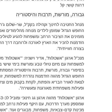
דרגת קושי
:
קל
גבורה
,
מורשת
,
תרבות והיסטוריה
מנהל החטיבה לחינוך וקהילה בקק
"
ל
,
שר
–
שלום ג
'
רב
החופש הגדול שמזמן לילדים מנוחה מהלימודים וא
מזמינים את הציבור הרחב ומשפחות להגיע לטיולים
הזדמנות להכיר את הארץ לאורכה ולרוחבה דרך הרג
בצורה חווייתית
".
מנכ
"
ל ארגון
"
אשכולות
",
אדיר וישניה
: "'
אשכולות
'
מע
למשפחות עם מיזם טיולי טבע ומורשת בימי שישי ב
בסיפורי גבורה
,
מורשת
,
תרבות והיסטוריה המסתת
החופש הגדול מהווה הזדמנות נהדרת למשפחות
,
זו
לצאת לאוויר הבריא והפתוח
,
לקחת בקבוק מים וציד
ופעילות משפחתית מאורגנת ומעשירה
".
ארגון
"
אשכולות
"
מהווה ארגון גג חינוכי ומוביל לכ
-33
שמספק מערך הדרכות
,
עם היקף פעילות נרחב למגוו
מכינות קדם
–
צבאיות
,
משפחות
,
מבוגרים ועוד
. "
אשכ