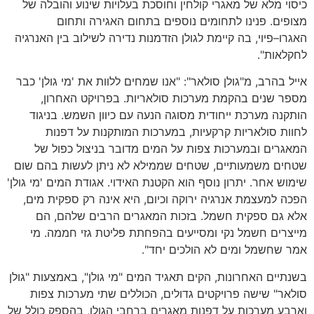
י מלא של מאגרי קולחין וחוסכת בעלויות שינוע והובלה של
ים
.
פנינו לתחומים נוספים בתחום האגירה ותחום
ו
–
פיוי
,
בה קיימת לגולן הזדמנות נדירה לשילוב בין האנרגיה
לאות
".
 בהרב
,
מ
"
גולן סולאר
": "
אנו שמחים ללוות את
'
מי גולן
'
כבר
 שנים בהקמת מערכות סולאריות
.
בפרויקט האחרון
,
נה מערכת ייחודית מסוגה הנעה עם כיוון השמש
.
בניגוד
ת סולאריות קרקעיות
,
במערכות המותקנות על דפנות
רים ובמערכות צפות על המים מדובר בניצול כפול של
ים משמעותיים
,
שטחים שממילא לא ניתן לעשות בהם שום
וש אחר
.
יתרון נוסף הוא הקטנת האידוי
.
אגודת המים
'
מי גולן
'
 למעצמת אנרגיה ירוקה וכיום
,
היא אינה רק ספקית מים
,
 גם ספקית חשמל
.
בזכות המאגרים הרבים שלהם
,
הם
רים חשמל נקי ומסייעים בהפחתת פליטת גזי חממה
.
מי
שחשמל ומים לא הולכים יחד
".
יים האחרונות
,
הקים תאגיד המים
"
מי גולן
",
באמצעות
"
גולן
אר
"
שישה פרויקטים גדולים
,
הכוללים שתי מערכות צפות
ע מערכות על דפנות מאגרים ברחבי הגולן
,
בהספק כולל של