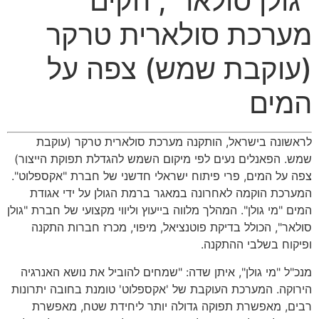
ולן סולאר
",
הקים
רכת סולארית טרקר
וקבת שמש
)
צפה על
ים
שונה בישראל
,
הותקנה מערכת סולארית טרקר
(
עוקבת
.
הפאנלים נעים לפי מיקום השמש להגדלת תפוקת הייצור
)
 על המים
,
פרי פיתוח ישראלי חדשני של חברת
"
אקספלוט
".
כת הוקמה לאחרונה במאגר ברמת הגולן על ידי אגודת
ם
"
מי גולן
".
המהלך מלווה בייעוץ וליווי מקצועי של חברת
"
גולן
אר
",
הכולל בדיקת פוטנציאל
,
מיפוי
,
מכרז חברות התקנה
וח בשלבי ההתקנה
.
"
ל
"
מי גולן
",
איתן שדה
: "
שמחים להוביל את נושא האנרגיה
קה
.
המערכת העוקבת של
'
אקספלוט
'
טומנת בחובה יתרונות
ם
,
מאפשרת תפוקה גדולה יותר ליחידת שטח
,
מאפשרת