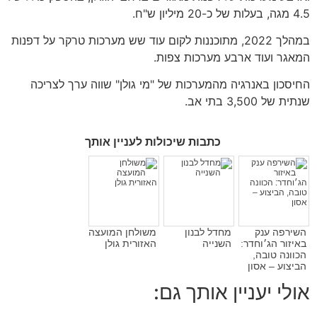
מגה
,
בעלות של כ
-20
מיליון ש
"
ח
.
לך
2022,
מתוכננות לקום עוד שש מערכות טרקר על דפנות
ר ועוד ארבע מערכות צפות
.
כון באנרגיה מהמערכות של
"
מי גולן
"
שווה ערך לצריכה
ית של
3,500
בתי אב
.
כתבות שיכולות לעניין אותך
רפה ענק
מחדל לבנון
משולחן המועצה
ור הג׳וחדר:
השנייה
האזורית גולן
נה טובה,
וע – אסון
י יעניין אותך גם: