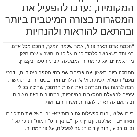
המקומית, נערכו להפעיל את
המסגרות בצורה המיטבית ביותר
ובהתאם להוראות ולהנחיות
"חכמת אדם תאיר פניו", אמר שלמה המלך, החכם מכל אדם,
במיוחד כשאפשר ללמוד פנים אל פנים. השבוע שבו חלק
מהתלמידים, על פי מתווה הממשלה, לבתי הספר בקצרין.
התחלנו ביום ראשון, עם פתיחת שני בתי הספר היסודיים, "דרכי
נועם" ו"גמלא" לכיתות א'-ג'. הילדים חזרו בשמחה ובהתרגשות
רבה לראות את חבריהם ואת הצוות החינוכי, שחיכה בכיליון
עיניים להפעלת המסגרות החינוכיות, במתווה הוראה מיטבית
ובהתאם להוראות ולהנחיות משרד הבריאות.
ביום שלישי, חזרו לפעילות גם כיתות י"א-י"ב, בשלושת התיכונים
האזוריים – אולפנת קצרין-גולן, "ברנקו וייס" רמות" ו"נופי גולן"
וביום רביעי, חזר קידום הנוער לפעילות, על פי המתווה.