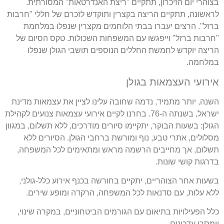
בצוהרי יום הזיכרון, תתקיים "ריצת האנדרטאות" המסורתית.
לראשונה, תתקיים הריצה בקצרין ותוקדש לזכרם של חללי "חרבות
ברזל". הרצים יעברו בבתי הלוחמים מקצרין שנפלו במלחמת
"חרבות ברזל" וייפגשו עם המשפחות השכולות. טקס הסיום של
הריצה יוקדש לחמשת החללים הנוספים תושבי הגולן שנפלו
במלחמה.
אירועי העצמאות בגולן
השנה, יותר מתמיד, נדמה שחובה עלינו לציין את עצמאות מדינת
ישראל, בשנתה ה-76. בחרנו לקיים אירועי עצמאות צנועים לקהילת
הגולן: בשעות הבוקר, יתקיימו סיורים מודרכים, ללא תשלום, במגוון
מסלולים, אתרי טבע, נוף ומורשת ברחבי הגולן. הסיורים ללא
תשלום, אך מחייבים הרשמה מראש ומתאימים לכל המשפחה,
בדרגות קושי שונות.
בשעות אחר הצוהריים, יתקיים בחורשה בכנף אירוע כלל-גולני,
ללא עלות, עם סדנאות לכל המשפחה, הרקדה ומופע שירים.
כלל הפעילויות בתיאום עם הגורמים הביטחוניים, במקרה שינוי,
יימסרו עדכונים.