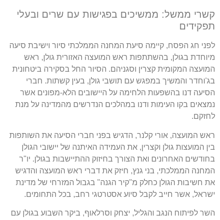
קשרי ממשל: ממשיכים בפגישות עם שרים ובעלי
תפקידים
לפני חג הפסח, קיימה סיעת המחנה הממלכתי סיור וישיבת סיעה
מיוחדת בגולן, בהשתתפות ראש המועצה האזורית גולן, ראש
המועצה המקומית קצרין וסגניהם. הסיור החל בסקירה ביטחונית
בג'וחדר והמשיך במפגש עם תושבי גולן, בעין קשתות. חברי
הסיעה דנו בהשפעות הלחימה על היישובים הלא-מפונים אשר
נמצאים בקו העימות ודנו במהלכים הנדרשים מהמדינה על מנת
לחזקם.
ראש המועצה, אורי קלנר, הדגיש בפני חברי הסיעה את השותפות
בין המועצות גולן וקצרין, את העמידה האיתנה של יישובי הגולן
בחודשים האחרונים ואת הצורך בחיזוק ההתיישבות בגולן. יו"ר
המחנה הממלכתי, בני גנץ, חיזק את דברי ראש המועצה והדגיש
את חשיבות הגולן כחלק מ"קיר הגנה" בגבול המזרחי של מדינת
ישראל, אשר חייב לקבל סיוע אסטרטגי רחב, בכל התחומים.
השר לפיתוח הנגב והגליל, יצחק וסרלאוף, ביקר השבוע בגולן עם