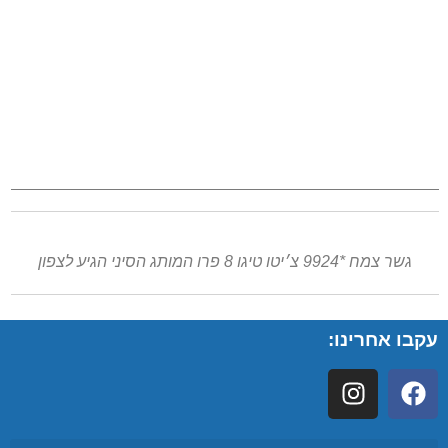
גשר צמח *9924 צ׳יטו טיגו 8 פרו המותג הסיני הגיע לצפון
עקבו אחרינו: