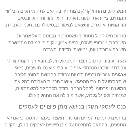
המשתתפים התחלקו לקבוצות דיון בהתאם לתחומי הליבה ובליווי
המנחים, ציירו את תמונת העתיד, העלו נקודות חוזק ונכסים,
הזדמנויות, אתגרים ונושאים למיקוד כבסיס להכנת תכניות עבודה.
הנחות היסוד של התהליך האסטרטגי מבוססות על אחריות
משותפת, שיתופי פעולה, בניית אמון, שקיפות, למידה מתמשכת,
חשיבה ארוכת טווח, גמישות, מדידה והערכה.
לאחר עיבוד ופרסום תוצרי המפגש, השלב הבא הנו הקמת צוותי
עבודה שיורכבו ממנהלי אגפים, עובדי מועצה, תושבים, נציגי
ארגונים אזוריים ובניית תכניות עבודה בחמשת תחומי הליבה
שיתבססו על תוצרי המפגש, אישור תכניות העבודה במליאת
המועצה ופרסומן לקהל הרחב. תודה מקרב לב למשתתפים,
למנחים ולסיגל גלבוע, אשר מובילה את התהליך כולו.
כנס לעסקי הגולן בנושא מתן פיצויים לעסקים
בהתאם לתמיכת המדינה ומשרד האוצר בעמדת הגולן, כי אנו לא
מתפנים, ובהתאם להחלטה על מתן פיצויים לעסקים בגולן, יתקיים