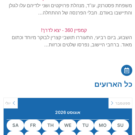
משפחת פסטרנק, עו"ד, מנהלת פרויקטים ושני ילדיהם עלו לגולן
והתיישבו באודם. חבלי הפרנסה של ההתחלה…
קמפיין 360 - יצא לדרך!
השבוע, ביום רביעי, התעוררו תושבי קצרין לבוקר מיוחד וכתום
מאוד. ברחבי היישוב, נפרסו שלטים וכרזות…
כל הארועים
ספטמבר
יולי
אוגוסט 2026
SA
FR
TH
WE
TU
MO
SU