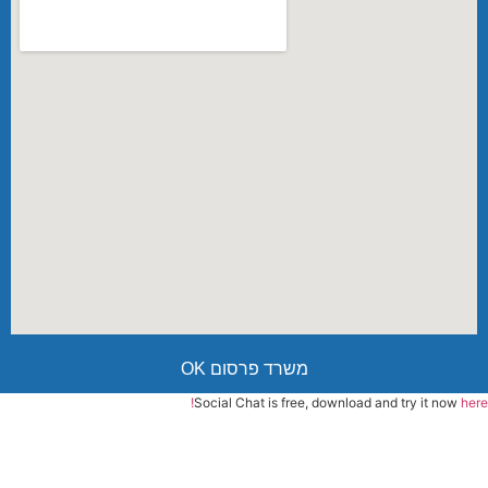
משרד פרסום OK
Social Chat is free, download and try it now
here!