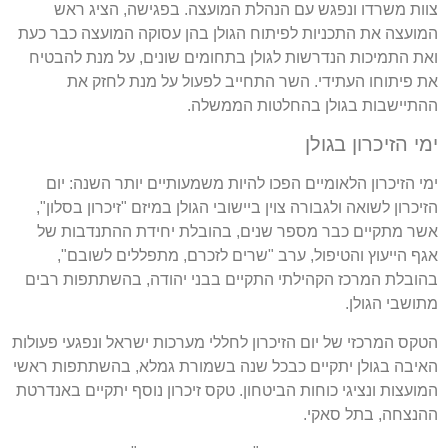
צוות משרדו ונפגש עם הנהלת המועצה. בפגישה, הציג ראש
המועצה את התכניות לפיתוח הגולן בהן עסוקה המועצה כבר כעת
ואת התמיכות הנדרשות לגולן בתחומים שונים, על מנת להבטיח
את פיתוחו העתידי. השר התחייב לפעול על מנת לחזק את
ההתיישבות בגולן בהחלטות הממשלה.
ימי הזיכרון בגולן
ימי הזיכרון הלאומיים הפכו להיות משמעותיים יותר השנה: יום
הזיכרון לשואה ולגבורה צוין ביישובי הגולן במיזם "זיכרון בסלון",
אשר מתקיים כבר מספר שנים, בהובלת יחידת ההתנדבות של
אגף הייעוץ והטיפול, ערב "שרים לזכרם, מתפללים לשובם",
בהובלת המרכז הקהילתי התקיים בבני יהודה, בהשתתפות רבים
מתושבי הגולן.
הטקס המרכזי של יום הזיכרון לחללי מערכות ישראל ונפגעי פעולות
האיבה בגולן יתקיים כבכל שנה בשמורת גמלא, בהשתתפות ראשי
המועצות ונציגי כוחות הביטחון. טקס זיכרון נוסף יתקיים באנדרטת
ההנצחה, בתל סאקי.