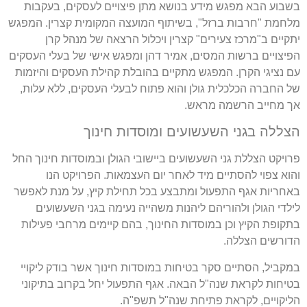
בשבוע הבא מפגש מידע בנושא מתן פיצויים לעסקים, בעקבות
מלחמת "חרבות ברזל", בשיתוף המועצה המקומית קצרין. המפגש
יתקיים ב"מרכז צעירים" קצרין ויכלול הרצאה של מנהל קרן
הפיצויים ברשות המסים, אמיר דהן ומפגש אישי של בעלי העסקים
עם נציגי הקרן. המפגש מתקיים בהובלת קהילת העסקים והיזמות
של החברה הכלכלית גולן והוא פתוח לבעלי העסקים, ללא עלות,
אך מחייב הרשמה מראש.
הצללה בגני השעשועים ומוסדות חינוך
פרויקט הצללת גני השעשועים ביישובי הגולן ובמוסדות חינוך החל
והוא צפוי להסתיים מיד לאחר יום העצמאות. הפרויקט הנו
באחריות אגף התפעול ומתבצע בכל תחילת קיץ, על מנת לאפשר
לילדי הגולן ולהוריהם ליהנות משהייה נעימה בגני השעשועים
בתקופת הקיץ וכן במוסדות החינוך, בהם קיימים מרחבי פעילות
הדורשים הצללה.
במקביל, הסתיים סקר בטיחות במוסדות חינוך אשר בודק ליקויי
בטיחות לקראת שנה"ל הבאה. אגף התפעול יחל בקרוב בתיקוני
הליקויים, לקראת פתיחת שנה"ל תשפ"ה.