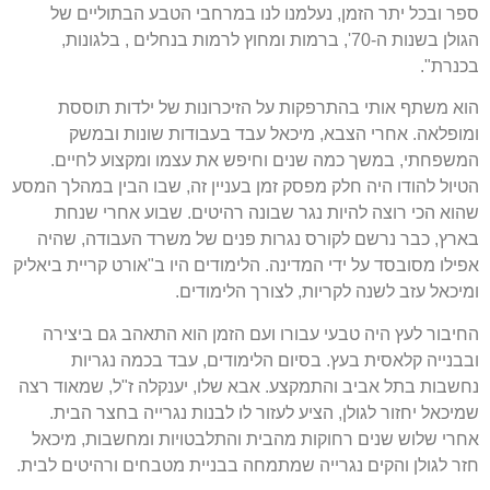
ספר ובכל יתר הזמן
,
נעלמנו לנו במרחבי הטבע הבתוליים של
הגולן בשנות ה
-70',
ברמות ומחוץ לרמות בנחלים
,
בלגונות
,
בכנרת
".
הוא משתף אותי בהתרפקות על הזיכרונות של ילדות תוססת
ומופלאה
.
אחרי הצבא
,
מיכאל עבד בעבודות שונות ובמשק
המשפחתי
,
במשך כמה שנים וחיפש את עצמו ומקצוע לחיים
.
הטיול להודו היה חלק מפסק זמן בעניין זה
,
שבו הבין במהלך המסע
שהוא הכי רוצה להיות נגר שבונה רהיטים
.
שבוע אחרי שנחת
בארץ
,
כבר נרשם לקורס נגרות פנים של משרד העבודה
,
שהיה
אפילו מסובסד על ידי המדינה
.
הלימודים היו ב
"
אורט קריית ביאליק
ומיכאל עזב לשנה לקריות
,
לצורך הלימודים
.
החיבור לעץ היה טבעי עבורו ועם הזמן הוא התאהב גם ביצירה
ובבנייה קלאסית בעץ
.
בסיום הלימודים
,
עבד בכמה נגריות
נחשבות בתל אביב והתמקצע
.
אבא שלו
,
יענקלה ז
"
ל
,
שמאוד רצה
שמיכאל יחזור לגולן
,
הציע לעזור לו לבנות נגרייה בחצר הבית
.
אחרי שלוש שנים רחוקות מהבית והתלבטויות ומחשבות
,
מיכאל
חזר לגולן והקים נגרייה שמתמחה בבניית מטבחים ורהיטים לבית
.