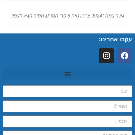
גשר צמח *9924 צ׳יטו טיגו 8 פרו המותג הסיני הגיע לצפון
עקבו אחרינו: