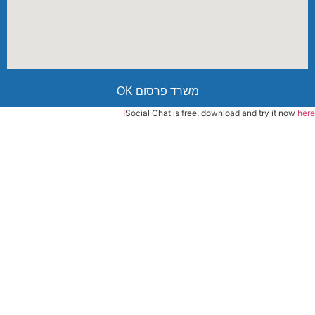
משרד פרסום OK
Social Chat is free, download and try it now
here!