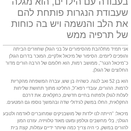
בעבודה עם הילדים
,
הוא מגלה
שעבודת הנגרות פותחת להם
את הלב והנשמה ויש בה כוחות
של תרפיה ממש
אני תמיד מתלהבת מהסיפורים על בני הגולן שחוזרים הביתה
והופכים ליזמים
.
הסיפור של מיכאל אלקיים
,
המוכר בדרום הגולן
כ
"
מיכאל הנגר
",
ממושב רמות
,
הוא חלומם של הרבה הורים מדור
החלוצים של הגולן
.
הוא בן
52
ואב לנגה
.
כשהיה בן שש
,
עברה המשפחה מהקריות
לרמות
.
ההורים
,
עובדי רפא
"
ל
,
החליטו מתוך תחושת שליחות
לעלות לגולן ולפתוח בחיים חדשים
,
כחקלאים
.
את דרכם
החקלאית
,
החלו במשק לגידולי שדה ובהמשך נוספו גם המטעים
.
מיכאל
: "
הייתה לנו ילדות של מושבניקים שמחוברים לאדמה ולטבע
הגולני
,
בלי מחשבים וטלפון ומעט מאוד טלוויזיה
.
עזרנו המון
להורים במשק
,
כי היה צריך כמה שיותר ידיים עמלות
,
קצת בית