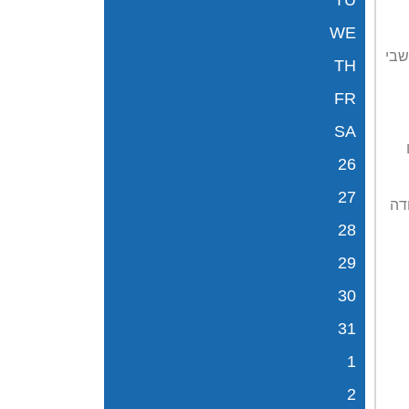
TU
WE
שבי
TH
FR
SA
26
27
דה
28
29
30
31
1
2