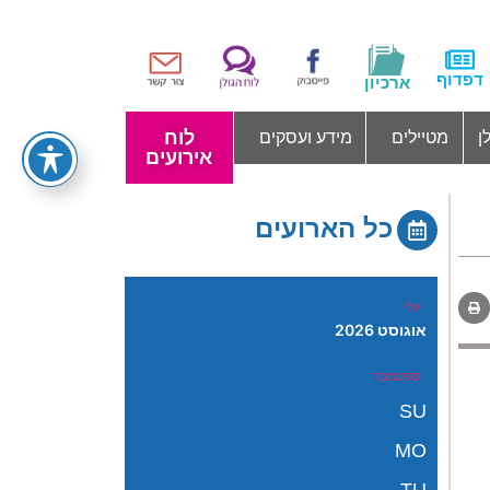
דפדוף
ארכיון
לוח
ן
מטיילים
מידע ועסקים
אירועים
כל הארועים
יולי
אוגוסט 2026
ספטמבר
SU
MO