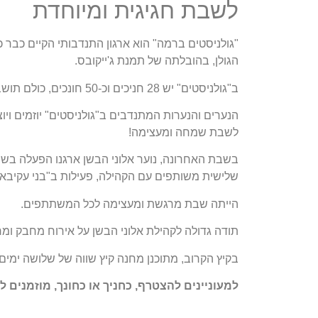
לשבת חגיגית ומיוחדת
"גולניסטים ברמה" הוא ארגון התנדבותי הקיים כבר כ
הגולן, בהובלתה של תמנת ג'ייקובס.
ב"גולניסטים" יש 28 חניכים וכ-50 חונכים, כולם תושבי הגולן. הארגון כולו מושתת על מתנדבים ותרומות.
הנערים והנערות המתנדבים ב"גולניסטים" יוזמים ויוצ
לשבת שמחה ומעצימה!
בשבת האחרונה, נוער אלוני הבשן ארגנו הפעלה בשי
שלישית משותפים עם הקהילה, פעילות ב"בני עקיבא" 
הייתה שבת מרגשת ומעצימה לכל המשתתפים.
תודה גדולה לקהילת אלוני הבשן על אירוח מחבק ומר
בקיץ הקרוב, מתוכנן מחנה קיץ שווה של שלושה ימים
למעוניינים להצטרף, כחניך או כחונך, מוזמנים ליצור ק