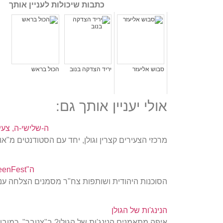
כתבות שיכולות לעניין אותך
סבוש אליעזר
יריד הצדקה בנוב
הכול בראש
אולי יעניין אותך גם:
ה-שלישי-ה, צעי
מרכזי הצעירים קצרין וגולן, יחד עם הסטודנטים מ"
ה"TeenFest"
הסוכנות היהודית ושותפות צח"ר מסמנים הצלחה ענקי
הנינג'ות של הגולן
איפה מתאמנים הנינג'ות של הגולן? ב"צנובר", כמובן! 