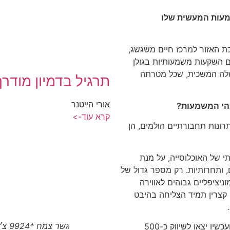
מעות המעשית שלו
ת האזור למרכז חיים משגשג,
ם השקעות משמעותיות בגולן
לה המשכית, שכל מטרתה
תרגיל בדמיון מודרך
אורי הייטנר
י המשמעות?
קרא עוד->
ונות תחבורתיים הולמים, הן
י של האוכלוסייה, על מנת
ם, ותחרותיות. רק מספר גדול של
וניציפליים גבוהים לאווירה
. קצרין תמיד הצליחה בהיבט
גשר צמח *9924 צ׳יטו טיגו 8 פרו המותג הסיני הגיע לצפון
"כבר קיימת החלטה על 4000 יחידות דיור חדשות ועכשיו יצאו לשיווק כ-500