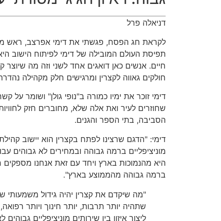
דניאלה פרל
לקראת חג הפסח, פגשתי את דימי אפרצב, ראש מועצ
תפיסת העולם המובילה של דימי לפיתוח הישוב היא ב
חיים. אנשים כאן דואגים אחד לשני וזה מה שיוצר 
חולקים גאווה לקצרין ומרגישים חלק מקהילה נהדרת
דימי זוכר את ימיו כמורה ב"נופי גולן" ושומר על קש
שחוזרים לעיר ואת אלה שלא, מחוברים חזק לחוויות
הסביבה, בתי הספר והגנים.
דימי: "הדגם שרצינו לפתח בקצרין הוא יישוב קהילת
מוניציפליים ברמה גבוהה ובמחירים לא גבוהים עבו
היא מהנמוכות בארץ ויחד עם זאת אנחנו מספקים חי
ברמה גבוהה מהממוצע בארץ".
"מה שיקדם את קצרין יהיה גידול משמעותי של
שתהיה יותר תרבות, יותר חינוך ויותר רפואה, 
ליצור איזון בין שירותים מוניציפליים גבוהים ל