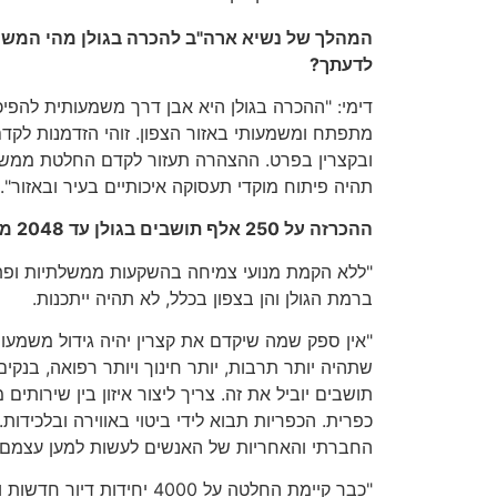
המהלך של נשיא ארה"ב להכרה בגולן מהי המש
לדעתך?
דימי: "ההכרה בגולן היא אבן דרך משמעותית להפיכ
מתפתח ומשמעותי באזור הצפון. זוהי הזדמנות לקד
ובקצרין בפרט. ההצהרה תעזור לקדם החלטת ממש
תהיה פיתוח מוקדי תעסוקה איכותיים בעיר ובאזור".
ההכרזה על
250
אלף תושבים בגולן עד
2048
מה
"ללא הקמת מנועי צמיחה בהשקעות ממשלתיות ופתר
ברמת הגולן והן בצפון בכלל, לא תהיה ייתכנות.
"אין ספק שמה שיקדם את קצרין יהיה גידול משמעות
שתהיה יותר תרבות, יותר חינוך ויותר רפואה, בנקי
תושבים יוביל את זה. צריך ליצור איזון בין שירותים מ
כפרית. הכפריות תבוא לידי ביטוי באווירה ובלכידות
החברתי והאחריות של האנשים לעשות למען עצמם.