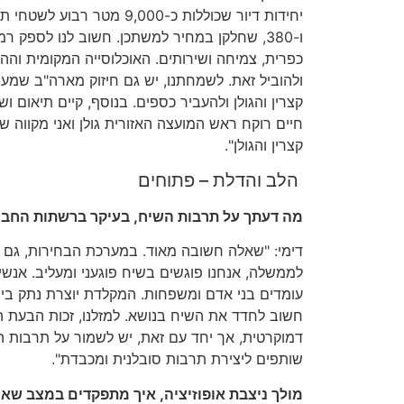
ו-380, שחלקן במחיר למשתכן. חשוב לנו לספק ר
כפרית, צמיחה ושירותים. האוכלוסייה המקומית והה
ולהוביל זאת. לשמחתנו, יש גם חיזוק מארה"ב שמ
קצרין והגולן ולהעביר כספים. בנוסף, קיים תיאום וש
חיים רוקח ראש המועצה האזורית גולן ואני מקווה שז
קצרין והגולן".
הלב והדלת – פתוחים
מה דעתך על תרבות השיח, בעיקר ברשתות החבר
דימי: "שאלה חשובה מאוד. במערכת הבחירות, גם ל
לממשלה, אנחנו פוגשים בשיח פוגעני ומעליב. אנש
עומדים בני אדם ומשפחות. המקלדת יוצרת נתק בין 
חשוב לחדד את השיח בנושא. למזלנו, זכות הבעת ה
דמוקרטית, אך יחד עם זאת, יש לשמור על תרבות השי
שותפים ליצירת תרבות סובלנית ומכבדת".
מולך ניצבת אופוזיציה, איך מתפקדים במצב שאין