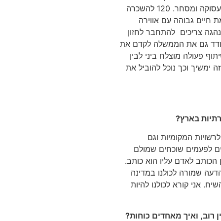
יחידות דיור שכוללות כ-9,000 מטר רבוע לשטחי תעסוקה ומסחר. 120 להשכרה
מת חיים גבוהה עם אווירה
נהגה צריכים להתחבר לחזון
עודד גם את הממשלה לקדם את
יתוף פעולה מוצלח ביני לבין
ה ימשיך וכך נוכל להוביל את
תיות בארץ?
רשויות המקומיות וגם
ים לפעמים שוכחים שמולם
הכותב לאדם עליו הוא כותב.
דעה שמורה לכולנו במדינה
ח. אני קורא לכולנו להיות
 רוב, ואיך מאחדים כוחות?