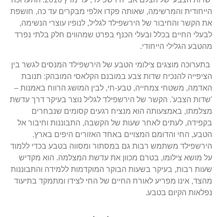
הייחודית והמרשימה, שאותה פקדו אלפי מבקרים עד כה, חושפת
את הקשר והחיבור של הירשפילד לגליל, לנופיו עוצרי הנשימה,
לבעלי החיים בכלל ובעלי הכנף בפרט שמהווים חלק בלתי נפרד
מהטבע הגלילי הייחודי.
בתערוכה מוצגים צילומי הטבע של הירשפילד המנסים לגשר בין
הציפייה להנכיח שדות צבע במובנם הקלאסי המובהק: תנובת
האדמה, משטחי צמחייה, טבע-חי, לבין המושג הרווח באמנות –
'שדות הצבע'. הקשר של הירשפילד לגליל נוצר בעיקר דרך עדשת
מצלמתו, באמצעותה הוא מנציח רגעים קסומים שנבחרים
בקפידה, לעתים לאחר שעות של הקשבה, התבוננות וחיבור אל
הטבע, החי והדומם המצויים באחד האזורים היפים בארץ.
הירשפילד משתמש רבות גם במסתור ומסווה בטבע בכדי ללמוד
על מושא צילומו, בטרם מכוון את עדשת המצלמה. הוא מקדיש
שעות רבות, בעיקר בשעות הבוקר המוקדמות ללמידה והתבוננות
מהצד, אינו מפריע לאורח החיים של החי לצידו ומתמקד בתיעוד
נפלאות הקיום בטבע.