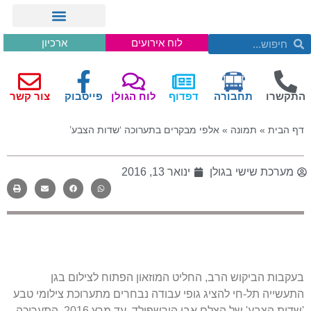
לוח אירועים
ארכיון
התקשרו
תחבורה
דפדוף
לוח הגולן
פייסבוק
צור קשר
דף הבית
»
תמונה
»
אלפי מבקרים בתערוכה ‘שדות הצבע’
מערכת שישי בגולן
ינואר 13, 2016
בעקבות הביקוש הרב, החליט המוזאון הפתוח לצילום בגן
התעשייה תל-חי להציג גופי עבודה נבחרים מתערוכת צילומי טבע
'שדות הצבע' של הצלם אבי הירשפילד, עד מרץ 2016. התערוכה