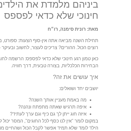
ביניהם מלמדת את הילדים
חינוכי שלא כדאי לפספס
מאת: רונית סימנה, רו״ח
תחילת השנה מביאה אתה אין-סוף הצעות: ספורט, מחו
רוצים הכול. ההורים? צריכים לעצור, לחשוב ובעיקר –
כאן טמון רגע חינוכי שלא כדאי לפספס: הרשמה לחוג
הבחירות הכלכליות, בצורה טבעית, דרך חוויה.
איך עושים את זה?
יושבים יחד ושואלים:
מה באמת מעניין אותך השנה?
איפה תרגיש שאתה מתפתח ונהנה?
איזה חוג ייתן לך גם כיף וגם ערך לעתיד?
במקום לומר "אין לנו כסף לכל החוגים", המסר יכול 
הילד לומד שלא תמיד אפשר לקבל הכול ושהחיים מור