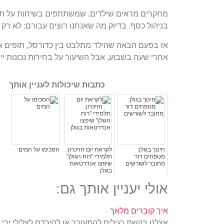
מחקרים מראים שילדים, שמשתתפים בשיחות על תקצ
בניהול כסף. בדיוק מה שאנחנו רוצים עבורם: לא רק
אז בפעם הבאה שהילד מתלבט בין כדורסל, תופים או ת
אחרי שעה בשבוע, אבל השיעור על בחירות נכונות י
כתבות שיכולות לעניין אותך
חינוך בגולן:
לקראת יום הזיכרון:
הסכימו על המים
מטפחים דור
תלמידי "רוח הגולן"
מחובר לשורשים
שיפצו אנדרטאות
בגולן
אולי יעניין אותך גם:
איך קוברים מלאך
אצלנו בקשת רגילים להתעורר או להירדם לצלילי ירי