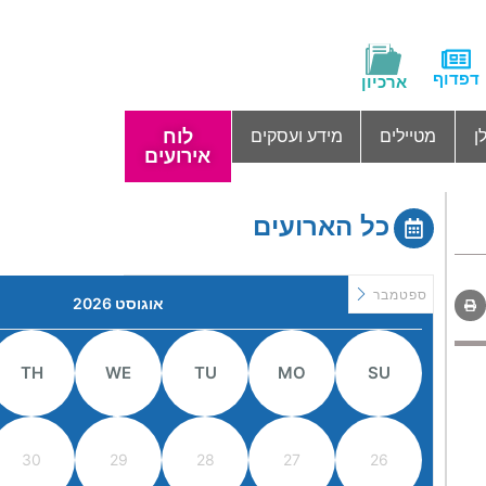
דפדוף
ארכיון
לוח
ן
מטיילים
מידע ועסקים
אירועים
כל הארועים
ספטמבר
אוגוסט 2026
TH
WE
TU
MO
SU
30
29
28
27
26