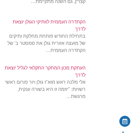
קצרין, גם השנה מתקיימת…
הקתדרה העממית לוותיקי הגולן יוצאת
לדרך
בתחילת החודש פותחת מחלקת ותיקים
של מועצה אזורית גולן את סמסטר ב' של
הקתדרה העממית…
העתקת מכון המחקר החקלאי לגליל יוצאת
לדרך
אלי מלכה ראש מוא"ז גולן ויור פורום ראשי
רשויות: "יוזמה זו היא בשורה ענקית,
מרגשת…