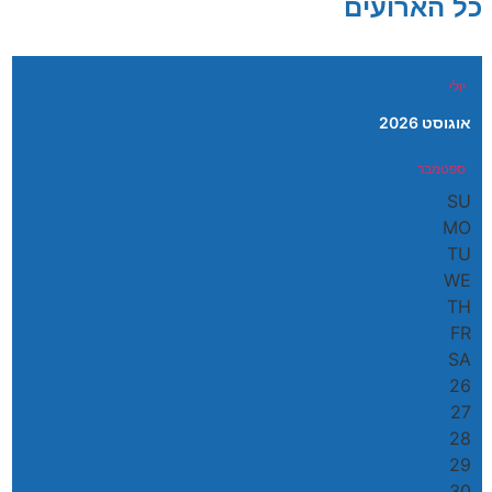
כל הארועים
יולי
אוגוסט 2026
ספטמבר
SU
MO
TU
WE
TH
FR
SA
26
27
28
29
30