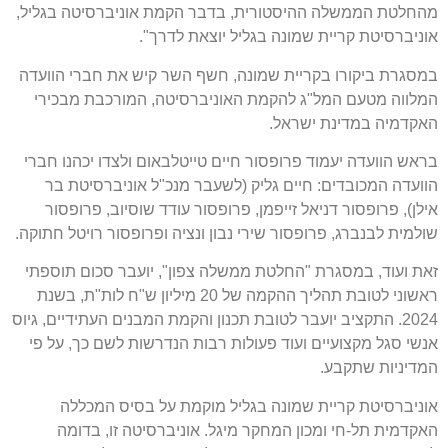
מהחלטת הממשלה ההיסטורית, בדבר הקמת אוניברסיטה בגליל,
אוניברסיטת קריית שמונה בגליל יוצאת לדרך".
במסגרת ביקורו בקריית שמונה, חשף השר קיש את חברי הוועדה
המלווה מטעם המל"ג להקמת האוניברסיטה, המורכבת מבכירי
האקדמיה במדינת ישראל.
בראש הוועדה יעמוד פרופסור חיים טייטלבאום ולצדו יכהנו חברי
הוועדה המכובדים: חיים גליק (לשעבר מנכ"ל אוניברסיטת בר
אילן), פרופסור דניאל זייפמן, פרופסור עודד שוסיוב, פרופסור
שולמית לבנברג, פרופסור שירי נבון ונציה ופרופסור רויטל חתוקה.
זאת ועוד, במסגרת "החלטת ממשלה צפון", יועבר סכום תוספתי
ראשוני לטובת תהליך ההקמה של 20 מיליון ש"ח לות"ת, בשנת
2024. התקציב יועבר לטובת תכנון והקמת המבנים העתידיים, גיוס
אנשי סגל מקצועיים ועוד פעולות רבות הנדרשות לשם כך, על פי
המדיניות שתקבע.
אוניברסיטת קריית שמונה בגליל מוקמת על בסיס המכללה
האקדמית תל-חי ומכון המחקר מיגל. אוניברסיטה זו, בדומה