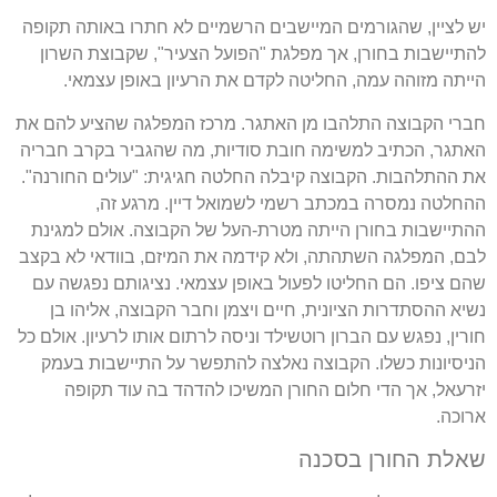
יש לציין, שהגורמים המיישבים הרשמיים לא חתרו באותה תקופה
להתיישבות בחורן, אך מפלגת "הפועל הצעיר", שקבוצת השרון
הייתה מזוהה עמה, החליטה לקדם את הרעיון באופן עצמאי.
חברי הקבוצה התלהבו מן האתגר. מרכז המפלגה שהציע להם את
האתגר, הכתיב למשימה חובת סודיות, מה שהגביר בקרב חבריה
את ההתלהבות. הקבוצה קיבלה החלטה חגיגית: "עולים החורנה".
ההחלטה נמסרה במכתב רשמי לשמואל דיין. מרגע זה,
ההתיישבות בחורן הייתה מטרת-העל של הקבוצה. אולם למגינת
לבם, המפלגה השתהתה, ולא קידמה את המיזם, בוודאי לא בקצב
שהם ציפו. הם החליטו לפעול באופן עצמאי. נציגותם נפגשה עם
נשיא ההסתדרות הציונית, חיים ויצמן וחבר הקבוצה, אליהו בן
חורין, נפגש עם הברון רוטשילד וניסה לרתום אותו לרעיון. אולם כל
הניסיונות כשלו. הקבוצה נאלצה להתפשר על התיישבות בעמק
יזרעאל, אך הדי חלום החורן המשיכו להדהד בה עוד תקופה
ארוכה.
שאלת החורן בסכנה