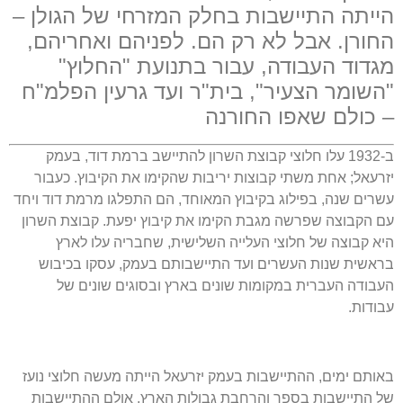
הייתה התיישבות בחלק המזרחי של הגולן –
החורן. אבל לא רק הם. לפניהם ואחריהם,
מגדוד העבודה, עבור בתנועת "החלוץ"
"השומר הצעיר", בית"ר ועד גרעין הפלמ"ח
– כולם שאפו החורנה
ב-1932 עלו חלוצי קבוצת השרון להתיישב ברמת דוד, בעמק
יזרעאל; אחת משתי קבוצות יריבות שהקימו את הקיבוץ. כעבור
עשרים שנה, בפילוג בקיבוץ המאוחד, הם התפלגו מרמת דוד ויחד
עם הקבוצה שפרשה מגבת הקימו את קיבוץ יפעת. קבוצת השרון
היא קבוצה של חלוצי העלייה השלישית, שחבריה עלו לארץ
בראשית שנות העשרים ועד התיישבותם בעמק, עסקו בכיבוש
העבודה העברית במקומות שונים בארץ ובסוגים שונים של
עבודות.
באותם ימים, ההתיישבות בעמק יזרעאל הייתה מעשה חלוצי נועז
של התיישבות בספר והרחבת גבולות הארץ, אולם ההתיישבות