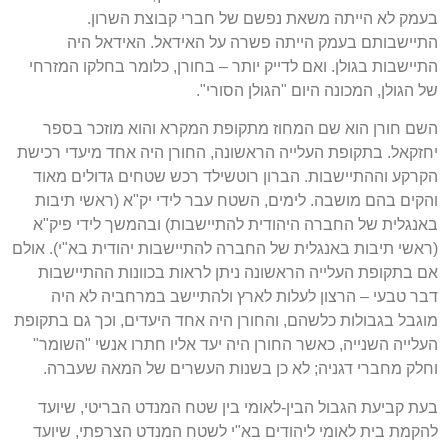
בעמק לא הייתה משאת נפשם של חברי קבוצת השרון.
התיישבותם בעמק הייתה פשרה על האידאל. האידאל היה
התיישבות בגולן. ואם לדייק יותר – בחורן, כלומר בחלקו המזרחי
של הגולן, המכונה היום "הגולן הסורי".
השם חורן הוא שם המחוז מתקופת המקרא והוא מוזכר בספר
יחזקאל. בתקופת העלייה הראשונה, החורן היה אחד מיעדי רכישת
הקרקע וההתיישבות. הברון רוטשילד רכש שטחים גדולים מאוד
והקים בהם מושבה. לימים, השטח עבר לידי יק"א (ראשי תיבות
באנגלית של החברה היהודית להתיישבות) ובהמשך לידי פיק"א
(ראשי תיבות באנגלית של החברה להתיישבות יהודית בא"י). אולם
אם בתקופת העלייה הראשונה ניתן לראות בכוונות ההתיישבות
דבר טבעי – הרצון לעלות לארץ ולהתיישב במרחביה לא היה
מוגבל בגבולות כלשהם, והחורן היה אחד היעדים, וכך גם בתקופת
העלייה השנייה, כאשר החורן היה יעד אליו חתרו אנשי "השומר"
וחלק מחברי דגניה; לא כן בשנות העשרים של המאה שעברה.
בעת קביעת הגבול הבין-לאומי בין שטח המנדט הבריטי, שיועד
להקמת בית לאומי ליהודים בא"י לשטח המנדט הצרפתי, שיועד