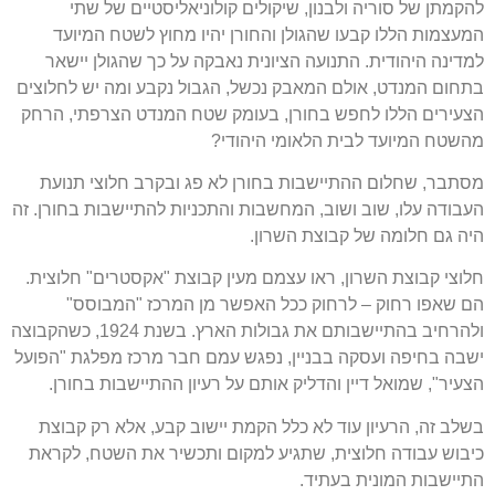
להקמתן של סוריה ולבנון, שיקולים קולוניאליסטיים של שתי
המעצמות הללו קבעו שהגולן והחורן יהיו מחוץ לשטח המיועד
למדינה היהודית. התנועה הציונית נאבקה על כך שהגולן יישאר
בתחום המנדט, אולם המאבק נכשל, הגבול נקבע ומה יש לחלוצים
הצעירים הללו לחפש בחורן, בעומק שטח המנדט הצרפתי, הרחק
מהשטח המיועד לבית הלאומי היהודי?
מסתבר, שחלום ההתיישבות בחורן לא פג ובקרב חלוצי תנועת
העבודה עלו, שוב ושוב, המחשבות והתכניות להתיישבות בחורן. זה
היה גם חלומה של קבוצת השרון.
חלוצי קבוצת השרון, ראו עצמם מעין קבוצת "אקסטרים" חלוצית.
הם שאפו רחוק – לרחוק ככל האפשר מן המרכז "המבוסס"
ולהרחיב בהתיישבותם את גבולות הארץ. בשנת 1924, כשהקבוצה
ישבה בחיפה ועסקה בבניין, נפגש עמם חבר מרכז מפלגת "הפועל
הצעיר", שמואל דיין והדליק אותם על רעיון ההתיישבות בחורן.
בשלב זה, הרעיון עוד לא כלל הקמת יישוב קבע, אלא רק קבוצת
כיבוש עבודה חלוצית, שתגיע למקום ותכשיר את השטח, לקראת
התיישבות המונית בעתיד.