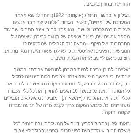
החרישה בחורן באביב".
בגיליון א' בחשוון תרפ"ג (אוקטובר 1922), יוחד לנושא מאמר
המערכת של "מחיינו", ביטאון הגדוד. "עלינו לייצר חבר אנשים
לעלות חורנה לכבשו וליישבו. שאיפתנו לחורן אינה סתם ליישב עוד
מספר אנשים שם, כי אם שאיפה של תנועה כבירה, שאיפה של
התרחבות, של היקף – מחאה נגד הגבולים שמסמנים לנו
הממשלות האימפריאליסטיות. כי לא לגרש את מישהו מאדמתו אנו
רוצים, כי אם ליישב אדמה הבלתי נושבת.
"עלייתנו לחורן צריכה להיות המבחן לתוצאות עבודתנו במשך
שנתיים, כי במשך חצי שנה אנחנו צריכים בכוחותינו אנו לסלול
דרך, לבנות מסילת ברזל, לבנות את הנקודה הראשונה ולסדר את
כל המוסדות ושנוכל במשך 10 רגעים להחליף את כל כלי העבודה
לכלי הגנה, את ההלוכיות [=משאיות] המובילות משא לאוטומובילים
משוריינים וכו'. כיבוש המקום צריך לקבל צורה של תנועה עובדת
שקטה וחזקה".
באותו גיליון כתב קופלביץ' דו"ח על המשלחת, ובה הזהיר: "כל
שאלת החורן עומדת כעת לפני סכנה, מפני שבבוקר לא עבות