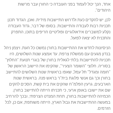
אחד, הנך יכול לעמוד בפני העובדה כי החורן עבר מרשות
היהודים".
לכן, יש להקדים כעת ולדרוש התיישבות מידית. ואכן, הגדוד תכנן
תכניות רבות לעבודה והתיישבות. בסופו של דבר, גדוד העבודה
נקלע למשברים אידאולוגיים ופוליטיים חריפים בתוכו, התפרק
והתכנית לא יצאה לפועל.
הניסיונות לחדש את ההתיישבות בחורן נמשכו כל העת. ויצמן ניהל
בנדון מגעים עם ממשלת צרפת. עד אמצע שנות השלושים, היו
תכניות להתיישבות בלתי לגאלית בחורן של בוגרי תנועת "החלוץ"
בסוריה. חלוצי "השומר הצעיר", שהקימו את היישוב הראשון של
"חומה ומגדל" תל עמל, שאפו בראשית שנות השלושים להתיישב
בחורן וכך גם אנשי פלוגת בית"ר בראש פנה. בראשית שנות
הארבעים, גרעין הפלמ"ח שהקים את בית קשת, הסכים להקים
שם את יישובו באופן ארעי, כי תכניתו הייתה להתיישב בחורן.
הכמיהה להתיישבות בחורן, תחת המנדט הצרפתי, ובכך להרחיב
במעשה ההתיישבות את גבול הארץ, הייתה משותפת, אם כן, לכל
הזרמים.