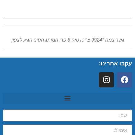
גשר צמח *9924 צ׳יטו טיגו 8 פרו המותג הסיני הגיע לצפון
עקבו אחרינו: