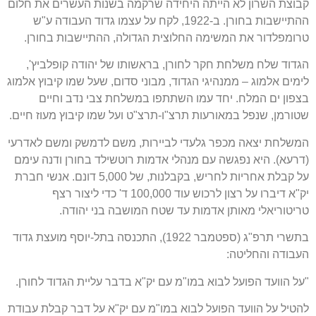
קבוצת השרון לא הייתה היחידה שרקמה בשנות העשרים את חלום
ההתיישבות בחורן. ב-1922, לקח על עצמו גדוד העבודה ע"ש
טרומפלדור את המשימה החלוצית הגדולה, ההתיישבות בחורן.
הגדוד שלח משלחת חקר לחורן, בראשותו של יהודה קופלביץ',
לימים אלמוג – ממנהיגי הגדוד, מבוני סדום, שעל שמו קיבוץ אלמוג
בצפון ים המלח. יחד עמו השתתפו במשלחת צבי נדב וחיים
שטורמן, שנפל במאורעות תרצ"ו-תרצ"ט ועל שמו קיבוץ מעוז חיים.
המשלחת יצאה מכפר גלעדי לביירות, משם לדמשק ומשם לאדרעי
(דרעא). היא נפגשה עם מנהלי אדמות רוטשילד בחורן ודנה עימם
על קבלת אחריות לחריש, בקבלנות, של 5,000 דונם. אנשי חברת
יק"א דיברו על רצון לרכוש עוד 100,000 ד' כדי ליצור רצף
טריטוריאלי מאותן אדמות עד שטח המושבה בני יהודה.
בתשרי תרפ"ג (ספטמבר 1922), התכנסה בתל-יוסף מועצת גדוד
העבודה והחליטה:
"על הוועד הפועל לבוא במו"מ עם יק"א בדבר עליית הגדוד לחורן.
להטיל על הוועד הפועל לבוא במו"מ עם יק"א על דבר קבלת עבודת