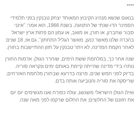
****
בנאום שנשא מנהיג הקיבוץ המאוחד יצחק טבנקין בפני תלמידי
הסמינר הדו-שנתי של התנועה, בשנת 1966, הוא אמר: "אינני
סבור שחברון, או חורן, או מואב, או עמון הם פחות ארץ ישראל
בהכרה שלנו מאשר כנען, מאשר הגליל התחתון". גם אז, 18 שנים
לאחר הקמת המדינה, לא ויתר טבנקין על חזון ההתיישבות בחורן.
שנה אחר כך, במלחמת ששת הימים, שוחרר הגולן. אדמות החורן
נותרו בידי מדינה שהייתה קיימת באותם ימים ונקראה סוריה.
בדיוק לפני חמש שנים, פרצה בדרעא שבחורן מלחמת האזרחים,
שריסקה את סוריה והטביעה אותה בדם.
ואילו הגולן הישראלי משגשג, עולה כפורח ואנו מגשימים יום יום
את חזונם של החלוצים; את החלום שרקמו לפני מאה שנה.