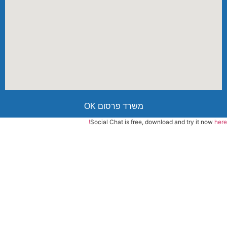
משרד פרסום OK
Social Chat is free, download and try it now
here!