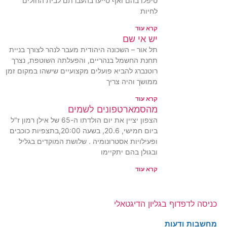
טיפלו בהם ואף סייעו בהעברתם לבית החולים
לחיות
קרא עוד
יש אי שם
תל אור – השכונה היהודית מעבר לנהר לצורך בניית
תחנת החשמל בנהריים, והפעלתה השוטפת, נצרך
רוטנברג להביא פועלים מקצועיים שישהו במקום זמן
ממושך והיה צריך
קרא עוד
מהסמארטפונים לשמים
הצפון יציין את יום הולדתו ה-65 של אילן רמון ז"ל
ביום חמישי, 20.6, בשעה 20:00,בתצפיות כוכבים
ופעילויות אסטרונומיה . שלושת המוקדים בגליל
ובגולן בהם יתקיימו
קרא עוד
כניסה לדפדוף בגליון הדיגטאלי
מחשבות ודעות