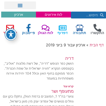
לוח אירועים
ארכיון
התקשרו
תחבורה
דפדוף
לוח הגולן
פייסבוק
צור קשר
דף הבית
»
ארכיון עבור 9 ביוני 2019
דריה
הושק כפר הנופש "דריה", של רשת מלונות "אוליב",
בקונספט הנקרא "חוויה ישראלית על שפת הכנרת".
הכפר ממוקם בחוף האון וכולל 104 יחידות אירוח
משפחתיות במעמד
קרא עוד
מתעופף ושר
צוערי בה"ד 1, המוצבים ברמת הגולן, נתקלו בקן עם
גוזלים נטושים של עפרוני ענק מין מוגן בישראל,