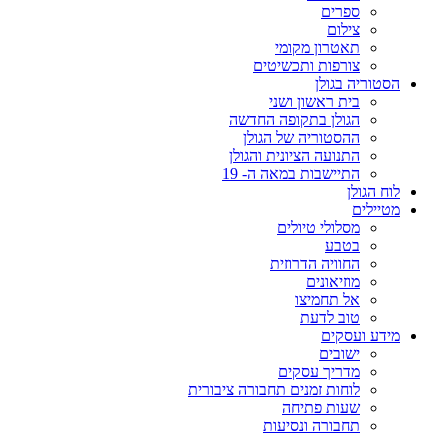
ספרים
צילום
תאטרון מקומי
צורפות ותכשיטים
הסטוריה בגולן
בית ראשון ושני
הגולן בתקופה החדשה
ההסטוריה של הגולן
התנועה הציונית והגולן
התיישבות במאה ה- 19
לוח הגולן
מטיילים
מסלולי טיולים
בטבע
החוויה הדרוזית
מוזיאונים
אל תחמיצו
טוב לדעת
מידע ועסקים
ישובים
מדריך עסקים
לוחות זמנים תחבורה ציבורית
שעות פתיחה
תחבורה ונסיעות