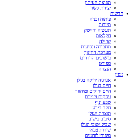
תפוצת העיתון
יצירת קשר
חדשות
פיתוח ובניה
תיירות
תעשיה והייטק
חקלאות
קהילה
תחבורה ונסיעות
מערכת החינוך
בישובים הדרוזים
ספורט
הנצחה
מגזין
אנרגיה ירוקה בגולן
חיים בגולן
חיים ירוקים ומיחזור
עסקים ויזמיות
טבע ונוף
חקר ומדע
תוצרת הגולן
סיבוב בישוב
שביל ישובי הגולן
שירות צבאי
סיפורי לוחמים