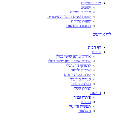
מידע ועסקים
ישובים
מדריך עסקים
לוחות זמנים תחבורה ציבורית
שעות פתיחה
תחבורה ונסיעות
לוח אירועים
דף הבית
אודות
אודות עיתון שישי בגולן
אודות אתר עיתון שישי בגולן
לדפדוף הדיגיטלי
ארכיון גליונות
לוז הדפסות לחגים
סגירת מודעות
תפוצת העיתון
יצירת קשר
חדשות
פיתוח ובניה
תיירות
תעשיה והייטק
חקלאות