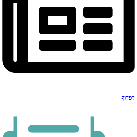
דפדוף