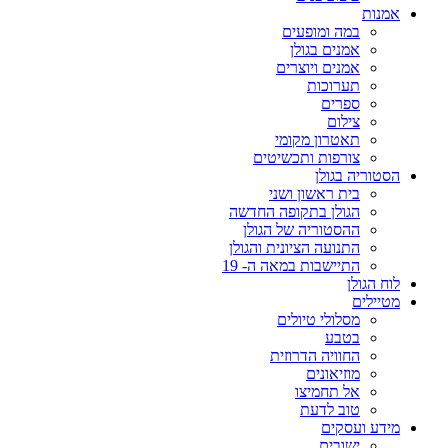
אמנות
במה ומופעים
אמנים בגולן
אמנים ויוצרים
תערוכות
ספרים
צילום
תאטרון מקומי
צורפות ותכשיטים
הסטוריה בגולן
בית ראשון ושני
הגולן בתקופה החדשה
ההסטוריה של הגולן
התנועה הציונית והגולן
התיישבות במאה ה- 19
לוח הגולן
מטיילים
מסלולי טיולים
בטבע
החוויה הדרוזית
מוזיאונים
אל תחמיצו
טוב לדעת
מידע ועסקים
ישובים