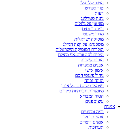
הטור של יעלי
טור ספורט
דעות
נועה סטרלינג
מוזיאון על גלגלים
זוגיות ויחסים
מדור משפטי
מוסיקה ישראלית
משכנתא על קצה המזלג
תולדות המוסיקה הישראלית
טיפים לסטארט-אפ מוצלח
הורות קשובה
אבנים מספרות
אימון אישי
ניהול פיננסי חכם
תזונה נכונה
עצמאי בשטח – טל איתן
מיומנויות חברתיות לילדים
הטור המבריא
עיצוב פנים
אמנות
במה ומופעים
אמנים בגולן
אמנים ויוצרים
תערוכות