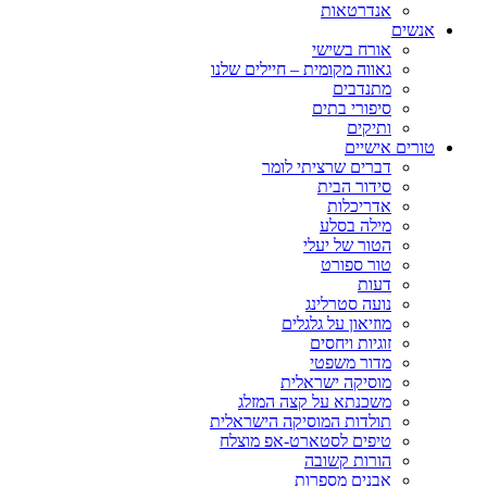
אנדרטאות
אנשים
אורח בשישי
גאווה מקומית – חיילים שלנו
מתנדבים
סיפורי בתים
ותיקים
טורים אישיים
דברים שרציתי לומר
סידור הבית
אדריכלות
מילה בסלע
הטור של יעלי
טור ספורט
דעות
נועה סטרלינג
מוזיאון על גלגלים
זוגיות ויחסים
מדור משפטי
מוסיקה ישראלית
משכנתא על קצה המזלג
תולדות המוסיקה הישראלית
טיפים לסטארט-אפ מוצלח
הורות קשובה
אבנים מספרות