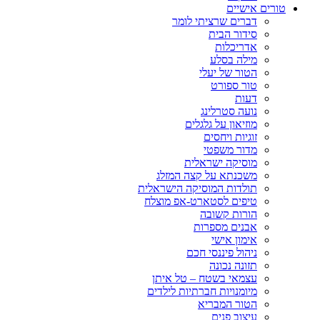
טורים אישיים
דברים שרציתי לומר
סידור הבית
אדריכלות
מילה בסלע
הטור של יעלי
טור ספורט
דעות
נועה סטרלינג
מוזיאון על גלגלים
זוגיות ויחסים
מדור משפטי
מוסיקה ישראלית
משכנתא על קצה המזלג
תולדות המוסיקה הישראלית
טיפים לסטארט-אפ מוצלח
הורות קשובה
אבנים מספרות
אימון אישי
ניהול פיננסי חכם
תזונה נכונה
עצמאי בשטח – טל איתן
מיומנויות חברתיות לילדים
הטור המבריא
עיצוב פנים