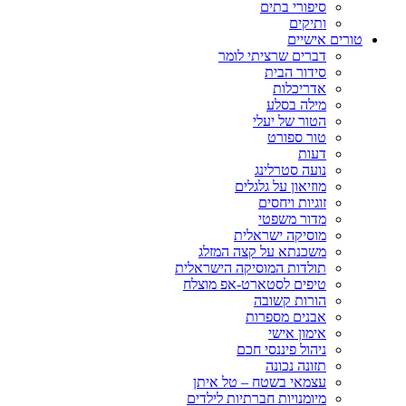
סיפורי בתים
ותיקים
טורים אישיים
דברים שרציתי לומר
סידור הבית
אדריכלות
מילה בסלע
הטור של יעלי
טור ספורט
דעות
נועה סטרלינג
מוזיאון על גלגלים
זוגיות ויחסים
מדור משפטי
מוסיקה ישראלית
משכנתא על קצה המזלג
תולדות המוסיקה הישראלית
טיפים לסטארט-אפ מוצלח
הורות קשובה
אבנים מספרות
אימון אישי
ניהול פיננסי חכם
תזונה נכונה
עצמאי בשטח – טל איתן
מיומנויות חברתיות לילדים