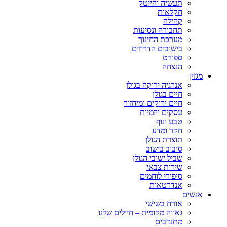
תעשיה והייטק
חקלאות
קהילה
תחבורה ונסיעות
מערכת החינוך
בישובים הדרוזים
ספורט
הנצחה
מגזין
אנרגיה ירוקה בגולן
חיים בגולן
חיים ירוקים ומיחזור
עסקים ויזמיות
טבע ונוף
חקר ומדע
תוצרת הגולן
סיבוב בישוב
שביל ישובי הגולן
שירות צבאי
סיפורי לוחמים
אנדרטאות
אנשים
אורח בשישי
גאווה מקומית – חיילים שלנו
מתנדבים