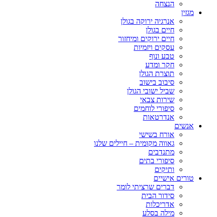
הנצחה
מגזין
אנרגיה ירוקה בגולן
חיים בגולן
חיים ירוקים ומיחזור
עסקים ויזמיות
טבע ונוף
חקר ומדע
תוצרת הגולן
סיבוב בישוב
שביל ישובי הגולן
שירות צבאי
סיפורי לוחמים
אנדרטאות
אנשים
אורח בשישי
גאווה מקומית – חיילים שלנו
מתנדבים
סיפורי בתים
ותיקים
טורים אישיים
דברים שרציתי לומר
סידור הבית
אדריכלות
מילה בסלע