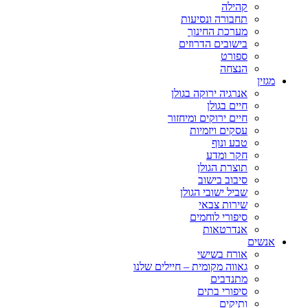
קהילה
תחבורה ונסיעות
מערכת החינוך
בישובים הדרוזים
ספורט
הנצחה
מגזין
אנרגיה ירוקה בגולן
חיים בגולן
חיים ירוקים ומיחזור
עסקים ויזמיות
טבע ונוף
חקר ומדע
תוצרת הגולן
סיבוב בישוב
שביל ישובי הגולן
שירות צבאי
סיפורי לוחמים
אנדרטאות
אנשים
אורח בשישי
גאווה מקומית – חיילים שלנו
מתנדבים
סיפורי בתים
ותיקים