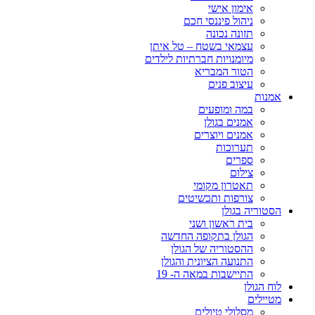
אימון אישי
ניהול פיננסי חכם
תזונה נכונה
עצמאי בשטח – טל איתן
מיומנויות חברתיות לילדים
הטור המבריא
עיצוב פנים
אמנות
במה ומופעים
אמנים בגולן
אמנים ויוצרים
תערוכות
ספרים
צילום
תאטרון מקומי
צורפות ותכשיטים
הסטוריה בגולן
בית ראשון ושני
הגולן בתקופה החדשה
ההסטוריה של הגולן
התנועה הציונית והגולן
התיישבות במאה ה- 19
לוח הגולן
מטיילים
מסלולי טיולים