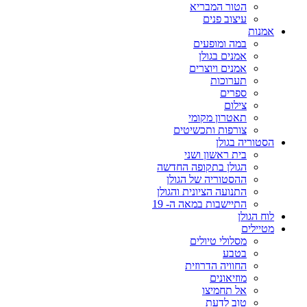
הטור המבריא
עיצוב פנים
אמנות
במה ומופעים
אמנים בגולן
אמנים ויוצרים
תערוכות
ספרים
צילום
תאטרון מקומי
צורפות ותכשיטים
הסטוריה בגולן
בית ראשון ושני
הגולן בתקופה החדשה
ההסטוריה של הגולן
התנועה הציונית והגולן
התיישבות במאה ה- 19
לוח הגולן
מטיילים
מסלולי טיולים
בטבע
החוויה הדרוזית
מוזיאונים
אל תחמיצו
טוב לדעת