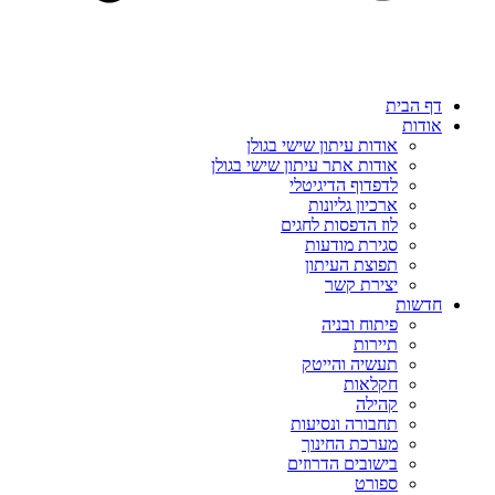
דף הבית
אודות
אודות עיתון שישי בגולן
אודות אתר עיתון שישי בגולן
לדפדוף הדיגיטלי
ארכיון גליונות
לוז הדפסות לחגים
סגירת מודעות
תפוצת העיתון
יצירת קשר
חדשות
פיתוח ובניה
תיירות
תעשיה והייטק
חקלאות
קהילה
תחבורה ונסיעות
מערכת החינוך
בישובים הדרוזים
ספורט