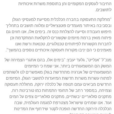
החיבור לעסקים המקומיים והן בתוספת משרות איכותיות
לתושבים
.
"
מחלקת התעסוקה בחברה הכלכלית מסייעת למעסיקי הגולן
ובסביבה באיתור מועמדים פוטנציאליים ומלווה תושבים בתהליך
חיפוש העבודה וסייעה להצלחת כנס זה
.
בימים אלו
,
אנו חווים גם
פיתוח מואץ ברמת מיזמים שקשורים לחקלאות המתקדמת וכן
לחברות הקשורות לפיתוחים טכנולוגיים
,
טכנאות ורשת ואנו
מאמינים כי הם יניבו מקורות תעסוקה איכותיים נוספים בהמשך
".
מנכ
"
ל
"
אנלייט
",
גלעד יעבץ
: "
בימים אלו
,
בהם אתגרי הצמיחה של
המשק הם המשמעותיים ביותר
,
אני שמח כי המיזמים
המשמעותיים של אנרגיה מתחדשת בגולן מאפשרים לנו ולשותפינו
לפתוח עשרות משרות חדשות המיועדות לתושבי הגולן
.
המיזמים
החדשים מביאים עמם תנופה של כלכלה ירוקה
,
מחוללת תעסוקה
וצמיחה
,
במספר רחב של תחומי התמחות כמו טורבינות רוח
,
מתקנים סולאריים יבשתיים
,
מתקנים סולאריים צפים על המים
ועוד
.
אנו שמחים שישראל מצטרפת למגמה העולמית
,
שבה
הכלכלה הירוקה החדשה הופכת לקטר שידחוף את המדינות