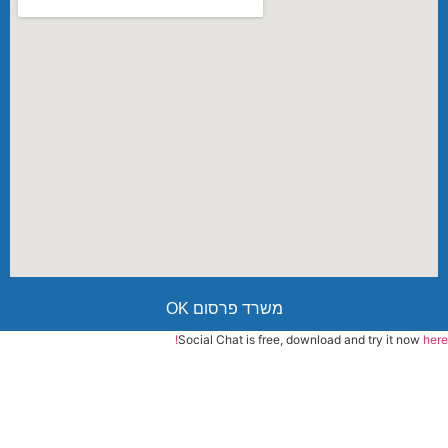
משרד פרסום OK
Social Chat is free, download and try it now
here!