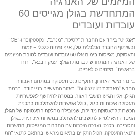
המיזמים של האנרגיה
המתחדשת בגולן מגייסים
60
עובדות ועובדים
"
אנלייט
"
ביחד עם החברות
"
לסיכו
", "
מנרב
", "
נקסטקום
"
ו
-"GE",
ובשיתוף החברה הכלכלית גולן
,
אגף פיתוח כלכלי
–
יזמות
ותעסוקה
,
מגייסות בימים אלו
60
עובדות ועובדים לטובת המיזמים
של האנרגיה המתחדשת ברמת הגולן
: "
עמק הבכא
", "
רוח
בראשית
"
ומיזמים סולאריים
.
ביום חמישי האחרון
,
התקיים כנס תעסוקה במתחם העבודה
החדש
"
האבזלת
-hubazelet",
באזור התעשייה בני יהודה
,
ברמת
הגולן
,
אליו הגיעו תושבי האזור
,
במטרה להיחשף לאפשרויות
תעסוקה איכותיות בגולן
,
כולל אפשרות להשתלבות בתכנית
הכשרות לתעסוקה מדויקת
,
שמובילה מחלקת התעסוקה של הגולן
.
המטרה היא לסייע לתושבים להשתלב במשרות איכותיות בגולן
והסביבה
.
בכנס
,
נערכה היכרות עם החברות המגייסות
,
המשרות
ותנאי ההעסקה
.
הכול התקיים בתיאום מראש ובהתאם לתנאי
"
התו