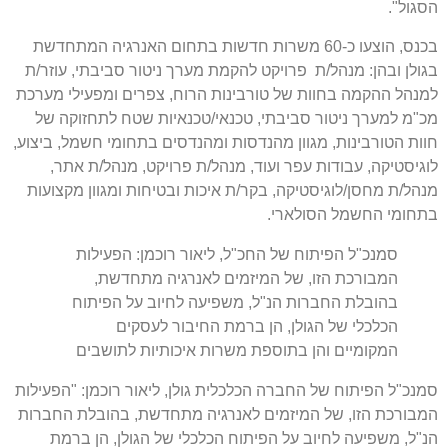
הסגול
".
בכנס
,
הוצעו כ
-60
משרות חדשות בתחום האנרגיה המתחדשת
בגולן ובהן
:
מנהל
/
ת
פרויקט להקמת מערך ניטור סביבתי
,
עוזר
/
ת
למנהל ההקמה בחוות של טורבינות הרוח
,
צפרים ומפעילי מערכת
מכ
"
מ למערך ניטור סביבתי
,
טכנאי
/
טכנאיות שטח לתחזוקה של
חוות הטורבינות
,
מגוון מהנדסות ומהנדסים בתחומי חשמל
,
ביצוע
,
לוגיסטיקה
,
עבודות עפר ועוד
,
מנהל
/
ת פרויקט
,
מנהל
/
ת אתר
,
מנהל
/
ת מחסן
/
לוגיסטיקה
,
בקר
/
ת איכות ובטיחות ומגוון מקצועות
בתחומי החשמל הסולארי
.
סמנכ
"
ל הפיתוח של החכ
"
ל
,
ליאור רוכמן
:
הפעילות
המבורכת הזו
,
של המיזמים לאנרגיה מתחדשת
,
בהובלת החברות הנ
"
ל
,
משפיעה לחיוב על הפיתוח
הכלכלי של הגולן
,
הן ברמת החיבור לעסקים
המקומיים והן בתוספת משרות איכותיות לתושבים
סמנכ
"
ל הפיתוח של החברה הכלכלית גולן
,
ליאור רוכמן
: "
הפעילות
המבורכת הזו
,
של המיזמים לאנרגיה מתחדשת
,
בהובלת החברות
הנ
"
ל
,
משפיעה לחיוב על הפיתוח הכלכלי של הגולן
,
הן ברמת