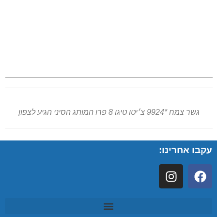
גשר צמח *9924 צ׳יטו טיגו 8 פרו המותג הסיני הגיע לצפון
עקבו אחרינו: