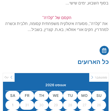
בסוף השבוע, ימים שישי…
הקסם של "קלרה"
את "קלרה", מסעדה איטלקית משפחתית קסומה, חלבית וכשרה
למהדרין, הקים אורי אזולאי, בא.ת. קצרין, בשביל…
כל הארועים
ספטמבר
יולי
אוגוסט 2026
SA
FR
TH
WE
TU
MO
SU
1
31
30
29
28
27
26