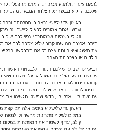
לתאם ציפיות ולמנוע אכזבות. הימנעו מהפעלת לחץ.
שלכם. הרקיע מבשר על הצלחה הנובעת מהסתערות
ראשון עד שלישי: נראה כי החלטתם וכבר
ועכשיו אתם אמורים לפעול וליישם. זה פרק
ונטולי רשמיות שכמותכם! צפוי לכם שיפור
תיתכן אכזבה ממישהו קרוב שלא מספר לכם את כל
את האינטואיציה ותנו עצה רק אם תתבקשו. הרקי
בילדים או בזיכרונות העבר.
רביעי עד שבת: יש לכם המון התלבטויות הקשורות 
על מצבים של מזל יותר משכל או על הצלחה שאינה 
קדומות ינסו לגרור אתכם לוויכוחים. אם מדובר בת
תכניסו לרוורס. נראה שיש לכם חשבון מתמשך עם 
עם 'שתו לי – אכלו לי', כדאי שפשוט תגשימו את מט
ראשון עד שלישי: א בימים אלה תם קצת מפו
במקום לשלוף פתרונות מהשרוול ולנסות ל
קולב, עדיף לשמור את המפתחות במקום ב
עם הטפל ולא עם העיקר. אספו את האנרגיות ומקדו