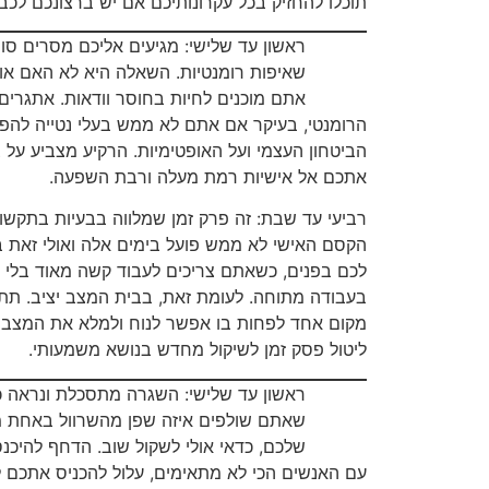
תוכלו להחזיק בכל עקרונותיכם אם יש ברצונכם לכב
ראשון עד שלישי: מגיעים אליכם מסרים סו
שאיפות רומנטיות. השאלה היא לא האם אות
אתם מוכנים לחיות בחוסר וודאות. אתגרי
הרומנטי, בעיקר אם אתם לא ממש בעלי נטייה להפכ
הביטחון העצמי ועל האופטימיות. הרקיע מצביע על צ
אתכם אל אישיות רמת מעלה ורבת השפעה.
רביעי עד שבת: זה פרק זמן שמלווה בבעיות בתקשורת
הקסם האישי לא ממש פועל בימים אלה ואולי זאת 
לכם בפנים, כשאתם צריכים לעבוד קשה מאוד בלי א
בעבודה מתוחה. לעומת זאת, בבית המצב יציב. תת
מקום אחד לפחות בו אפשר לנוח ולמלא את המצבר
ליטול פסק זמן לשיקול מחדש בנושא משמעותי.
ראשון עד שלישי: השגרה מתסכלת ונראה כי 
שאתם שולפים איזה שפן מהשרוול באחת מ
שלכם, כדאי אולי לשקול שוב. הדחף להיכנ
עם האנשים הכי לא מתאימים, עלול להכניס אתכם 