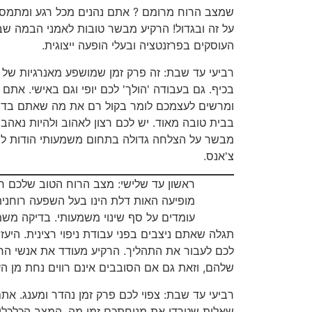
שמצב הרוח מרומם ? אתם נהנים מכל רגע ומתמסרי
על זה ובגדול! הרקיע מבשר טובות לאמני הבמה שב
העוסקים בפרזנטציה ובעלי הופעה ייצוגית.
רביעי עד שבת: זה פרק זמן שמושפע מאנרגיות של הר
בכיף. גם בעבודה 'הולך' לכם יופי וגם באישי. אתם 
ומרשים לעצמכם לומר בקול רם את מה שאתם בדרך
בבית טובה מאוד. יש לכם רצון לאהוב ולהיות נאהבים
מבשר על הצלחה גדולה בתחום משמעותי הודות למ
צ'אנס.
ראשון עד שלישי: מצב הרוח הטוב שלכם 
מופיעה האות דלת הינו בעל השפעה רוחנ
עומדים על סף שינוי משמעותי. בדיקה מש
תגלה שאתם ניצבים בפני עבודת ניפוי רצינית. היעז
לכם לעבור את התהליך. הרקיע מעודד את אנשי הר
שלהם, וזאת גם אם הסובבים אינם רווים נחת מן הענ
רביעי עד שבת: צפוי לכם פרק זמן נהדר ומענג. את
שאלות שטרדו את מנוחתכם זמן מה. המצב הכלכלי