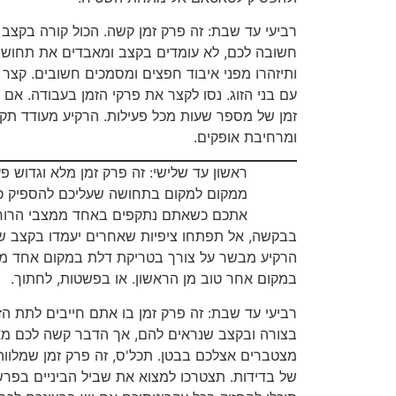
רביעי עד שבת: זה פרק זמן קשה. הכול קורה בקצ
חשובה לכם, לא עומדים בקצב ומאבדים את תחושת 
ותיזהרו מפני איבוד חפצים ומסמכים חשובים. קצר
עם בני הזוג. נסו לקצר את פרקי הזמן בעבודה. אם 
זמן של מספר שעות מכל פעילות. הרקיע מעודד תקו
ומרחיבת אופקים.
ראשון עד שלישי: זה פרק זמן מלא וגדוש פ
ממקום למקום בתחושה שעליכם להספיק כ
אתכם כשאתם נתקפים באחד ממצבי הרוח 
בבקשה, אל תפתחו ציפיות שאחרים יעמדו בקצב של
הרקיע מבשר על צורך בטריקת דלת במקום אחד מס
במקום אחר טוב מן הראשון. או בפשטות, לחתוך.
רביעי עד שבת: זה פרק זמן בו אתם חייבים לתת ה
בצורה ובקצב שנראים להם, אך הדבר קשה לכם מא
מצטברים אצלכם בבטן. תכל'ס, זה פרק זמן שמלווה
של בדידות. תצטרכו למצוא את שביל הביניים בפרש