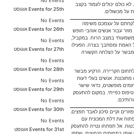
No Events
 לא כולם יכולים לעמוד בקצב
25th
Events for
אוגוסט
 על מכשולים.
No Events
 לקחתם על עצמכם משימה
26th
Events for
אוגוסט
 מוזר עבור אנשים אוהבי חופש
 משמעותי במצב הרוח. במקביל,
No Events
 האמת ומסתבך בצרה. הפעילו
27th
Events for
אוגוסט
ע מבשר על הצלחה הקשורה
No Events
28th
Events for
אוגוסט
לתחום הקריירה. הרקיע מבשר
מתוכננת. אנשים בעלי דעות
No Events
חומים מופשטים, כדאי שישר
29th
Events for
אוגוסט
טיפוס כפייתי. במקום להתעסק
רותיכם.
No Events
30th
Events for
אוגוסט
זרים וקיים סיכון לאבד חפצים.
פתוח את דלת המכונית עם
No Events
טוח. אל תפתחו נטייה להתעסק
31st
Events for
אוגוסט
 אותן בתחומים הנחוצים. שתפו