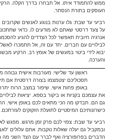
ממש להתמודד איתו. אל תבחרו בדרך הקלה. הרקי
העוסקים בתורת הנסתר.
רביעי עד שבת: גלו ערנות בנוגע לאנשים שקרובים 
על צעד דרסטי שאתם לא מודעים לו. כדאי שתתכוננו
אנרגיה חיובית תאפשר לכל הצדדים להגיע להסכמה
לבילויים עם חברים. יחד עם זה, אל תתמכרו לאשלי
יבוא לידי ביטוי במעשים של אומץ רב. הרקיע מבשר
והערכה.
ראשון עד שלישי: מעורבות אישית גבוהה מ
תסכוליכם יצטמצמו בצורה דרסטית אם תי
באופן פחות אישי. שיפור במצב הרוח יתר
את עצמכם בקניות או ביקור בספא. יציאות לבילויים 
גם הם. תבדקו מה הכי מתאים לכם באופן אישי. ה
כישרונותיכם המיסטיים לתועלת הזקוקים לעזרתכם.
רביעי עד שבת: צפוי לכם פרק זמן מרגש. מפגש לא
ובמקביל גם יעלה שאלות נוקבות. אתם עלולים 'לאב
הדברים בפרופורציה ואף לברר עם הצד השני מה ה