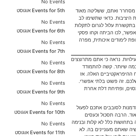
No Events
5th
Events for
אוגוסט
ב מסחרר ואתם, ששליטה מאוד
היציבות. כדאי שתשימו לב
No Events
 בתקשורת עלול לגרום לתקלות
6th
Events for
אוגוסט
אפשר, לכו הביתה וקחו פסקי
פת לימודים איכותית, מפרה
No Events
7th
Events for
אוגוסט
עילויות. נראה כי אתם מתרוצצים
No Events
מה שיותר. קשה להתמודד
8th
Events for
אוגוסט
ההיפראקטיביים האלה. אז
כם. זה פשוט בלתי אפשרי.
No Events
וים, ופתיחת דלת אחרת
9th
Events for
אוגוסט
No Events
זדמנות לסובבים אתכם לפעול
10th
Events for
אוגוסט
וד. הרבה תסכול וכעסים
 בתחושות כלל לא קלות ובנימה
No Events
יה שאתם מעוניינים בה. לא
11th
Events for
אוגוסט