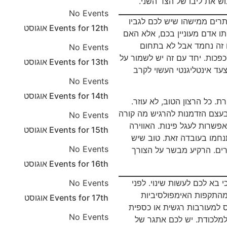
וש את ליבו של הצד השני.
No Events
תרים ממישהו שיש לכם לגביו
12th
Events for
אוגוסט
ו אדם מעוניין בכם, אלא האם
ם זה נחמד אבל לא בתחום
No Events
פכות. יחד עם זה יש לשמור על
13th
Events for
אוגוסט
עד אינטליגנטי העשוי לקרב
No Events
14th
Events for
אוגוסט
. כל הרצון הטוב, לא עוזר.
בעצם הזדמנות להרגיש מה קורה
No Events
פשרות לעגל פינות. האווירה
15th
Events for
אוגוסט
נחמו בעובדה זאת. טוב שיש
No Events
ים. הרקיע מבשר על הצורך
16th
Events for
אוגוסט
בא לכם לעשות שינוי. לפני
No Events
התקפות האימפולסיביות
17th
Events for
אוגוסט
ס למעורבות רגשית או כספית
No Events
למלכודת. יש לכם אתגר של