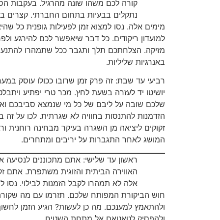
קורה לכם משהו שונה מהרגיל. בעקבות ה
נתקלים בבעיות בתחום החברתי. קצרים ב
מימים אלה. נסו למצוא זמן לפעילות גופנית כל שהיא,
למועדון ריקודים. כל דבר שיאפשר לכם להירגע ולפ
מזיקה. הצלחתכם תלך ותגבר ככל שתמהרו להתנע
באנרגיות שליליות.
רביעי עד שבת: זה פרק זמן שרובו ככולו עוסק במע
יושיטו יד לעזרה בשעת לחץ. מכר טרי יפתיע ויתבלט
שלכם שובה על ליבם של כל מי שנמצא סביבכם ואין
הזדמנות להתנסות בחוויה לא שגרתית. לכו על זה 
זקוקים ליציאה מן השגרה בעיקר מבחינה רוחנית ור
המושג לאחר התגברות על יריבים ומתחרים.
ראשון עד שלישי: אתם מתכוננים לנסיעה אר
האווירה הביתית והזוגית משתפרת. אתם זק
אלה לא תמהרו לקבל הזמנות לבילוי. נסו ל
חוש הביקורת המפותח שלכם. תזרמו עם מה שקורה 
ולהתאמץ למענכם. מה כן לעשות? הגיע הזמן לחשו
ולהפסיק לטאטאם אל מתחת השטיח.