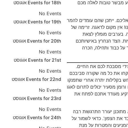
ע מבשר טובות לאלה מכם
18th
Events for
אוגוסט
No Events
אליכם. ייתכן שהם עומדים להמר
19th
Events for
אוגוסט
! אין מקום לדאגה. זרימה של
No Events
. בערבים מומלץ לצאת
20th
Events for
אוגוסט
ות. הצד הנחרץ באישיותכם
 על כבוד ותהילה, הכרה
No Events
21st
Events for
אוגוסט
ידי מסבכת לכם את החיים.
No Events
קחו את כל מה שקורה סביבכם
22nd
Events for
אוגוסט
חש בקלילות יתרה אחרי שתפנקו
ורומן מסעיר יכולים לתרום לאגו
No Events
רקיע מעודד אתכם לפתח את
23rd
Events for
אוגוסט
No Events
 מתוכנן יעורר התרגשות רבה
24th
Events for
אוגוסט
ד את הצפון'. כדאי לשמור על
מניעים והמטרות על מנת