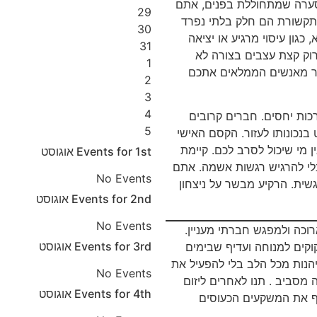
סערה שמתחוללת בפנים, אתם
29
תקשורת הם חלק בלתי נפרד
30
 כגון עיסוי מרגיע או יציאה
31
רוק קצת עצבים בצורה לא
1
ר מאנשים הממלאים אתכם
2
3
4
רכות יחסים. חברים קרובים
5
 בנכונותו לעזור. הקסם האישי
 מי שיכול לסרב לכם. קיימת
1st
Events for
אוגוסט
בלי להרגיש רגשות אשמה. אתם
No Events
גשית. הרקיע מבשר על ניצחון
2nd
Events for
אוגוסט
No Events
וכה ולמפגש חברתי מעניין.
3rd
Events for
אוגוסט
וקים למנוחה ועדיף שבימים
יהנות מכל הלב בלי להפעיל את
No Events
מסביב . תנו לאחרים ליזום
4th
Events for
אוגוסט
ף את המשקעים הכעוסים