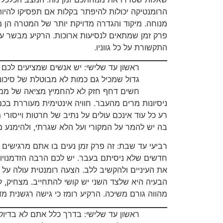
הרומנטיקה יכולות להיפתר בקלות אם תפסיקו להיות
מנוחה. מיקוד והגדרה מדויקת יותר של המטרה הן 
פרק זמן שמתאים לנסיעות ארוכות. הרקיע מבשר ע
התקשורת על כל גווניו.
ראשון עד שלישי: יש אנשים שמציעים לכם
גדול שמכיל גם כמות לא מבוטלת של סיכו
חשים דחף חזק לא להחמיץ מציאה של ממש,
ניסיונות מרים מהעבר. חוויה אינטימית מעוררת בכם 
רע כל עוד אינכם עולים על נתיב של חרטות וייסורי
בה יש להמר על המקורי ועל הלא שגרתי, ולהימנע מ
רביעי עד שבת: זה פרק זמן נעים בו אתם מרגישים 
חדשים שלא ניסיתם בעבר. יש לכם הרבה הזדמנויות
את העיניים ולהקשיב ללב. הצעה רומנטית עולה על 
הבעיה היא שלצד השני יש קושי להתחייב. מצחיק, ל
מהווה גורם משיכה. הרקיע רומז כי גישה רגשנית מ
ראשון עד שלישי: בדרך כלל אתם לא בדיוק 