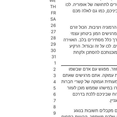
WE
ם לתחושה של אופוריה. לכו
TH
יניכם, כמו גם לאלה מכם
FR
SA
26
מוניה ויציבות. הכול זורם
27
מרגישים המון ביטחון עצמי
28
 כלל מסתירים בלב. האווירה
29
. לכו על זה ובגדול. הרקיע
30
וכנותכם להסתכן ולקחת
31
1
חוזר. מפגש עם אדם שבשמו
2
ית עמוקה. אתם מרגישים שאתם
3
מעותית ועמוקה של קשרי חברות
4
רו במישהו שממש מוכן לעזור
5
וח שביניכם ללכת בדרכם
6
יין.
7
8
ם מקבלים תשובות בנוגע
9
 שלכם משתפר. הבעיות בתחום