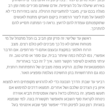
באירוע שיעלה על כל הציפיות. אדם שאתם מכירים מזה זמן רב
מגלה בכם עניין, מעבר להתעניינות הרגילה. נהגו בזהירות כדי לא
לפגוע! על מנת ליצור הרמוניה ביקום העניקו מתנות לאנשים
שתוקפנותם עומדת להם לרועץ. נראה כי המתנה תסייע להם
להתרכך.
ראשון עד שלישי: זה פרק זמן חביב בו הכל מתנהל על מי
מנוחות ואתם לא כל כך מבינים לאן כולם רצים. מצב
הרוח חולמני במקצת ובעצם אתם-די מרחפים. אם הדבר
אפשרי, נסו לבלות כמה שיותר בבית, עם ספר או סרט טוב. זה
עיתוי מתאים לשיפור הקשר הזוגי. איך ? זה כבר באחריות
הספונטאניות שלכם. הרקיע צופה מצבים של התפתחות רוחנית,
כמו גם התרחשויות בהן החשיכה נעלמת ומפציע האור.
רביעי עד שבת: הדרך הנכונה כדי לא להרגיש מקופחים היא למצוא
איזון בין הצרכים שלכם ושל אחרים. תמצאו דרכים למימוש אם
תעשו מאמץ. זה בהחלט כדאי! גישה אופטימית תביא אווירה
נינוחה לקראת סוף השבוע ותאפשר תקשורת בונה. למי שנמצא
בזוגיות: רצון טוב לפינוק הדדי יאפשר סוף שבוע אינטימי בעל