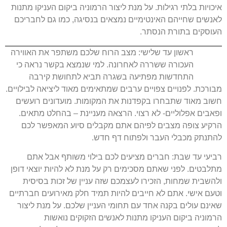
איכויות בלתי רגילות. על מנת ליצור הרמוניה ביקום העניקו מתנות
לאנשים שחייהם האינטימיים נמצאים בנסיגה, כמו גם לחבריכם
העוסקים בתורת הנסתר.
ראשון עד שלישי: מצב הרוח שלכם משתפר את האווירה
העכורה ששררה לאחרונה. למי שנמצא בקשר נראה כי
התחדשות מפתיעה בשגרה תביא לתחושת קירבה
מבורכת. לפנויים צפויים ערבים שמתאימים מאוד ליציאה לבילויים.
חשוב מאוד שתבחרו בקפדנות את המקומות. מועדונים רועשים
ופאבים אפלוליים- לא רצוי. הרצאה מעניינת – בהחלט מתאים.
הרקיע צופה מצבים לפיהם אתם מקבלים סיוע המאפשר לכם
להתנתק מכבלי העבר ולפתוח דף חדש.
רביעי עד שבת: חברים מציעים לכם בילוי משותף אבל אתם
מתלבטים. לפני שאתם מסכימים רק על מנת לא להיות יוצאי דופן
ולהשבית שמחות, הזכירו לעצמכם שזה עניין של זכות בסיסית
וטעם אישי. אתם לא חייבים להיות תמיד חלק מאירועים חברתיים
שאינם עולים בקנה אחד עם תחומי העניין שלכם. על מנת ליצור
הרמוניה ביקום העניקו מתנות לאנשים הזקוקים נואשות