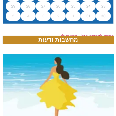
29
28
27
26
25
24
23
5
4
3
2
1
31
30
כניסה לדפדוף בגליון הדיגטאלי
מחשבות ודעות