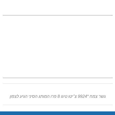
גשר צמח *9924 צ׳יטו טיגו 8 פרו המותג הסיני הגיע לצפון