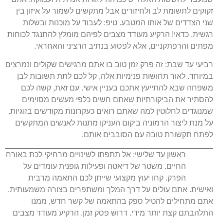
זקוקים לתשומת לב ולחיזורים אבל מתקשים לשמור על איזון בין
שני הצדדים של אותו המטבע. טיפ: לעבוד על מוכנות ובשלות
רגשית. כדאי! הרקיע מעודד מצבים לפיהם מומלץ להתנגד לכוחות
מפתים והרפתקניים, אלא לפסוע בנתיב הרציני והאחראי.
רביעי עד שבת: זה פרק זמן טוב בו אתם מרגישים שקולים ונמרצים
במיוחד. לאור תחושות פנימיות אלה, קל לכם לתת תשובות לבן
משפחה שבא להתייעץ אתכם בעניין אישי. עם זאת, קשה לכם
להסתיר את הביקורתיות שאתם חשים כלפי מעשים מסוימים
שמנוגדים לחלוטין למה שאתם רואים כעקרונות מקודשים בזוגיות.
על מנת ליצור הרמוניה ביקום העניקו מתנות לאנשים המתקשים
לפתח תקשורת טובה עם הסובבים אותם.
ראשון עד שלישי: אל תתפתו לשינויים מרחיקי לכת באורח
החיים. משטר של דיאטה ופעילות גופנית עומדים על
הפרק. קחו יעוץ מקצועי שייתן לכם התאמה מרבית
ואישית. אתם עולים על דרך המלך ומשתפרים בצורה משמעותית.
אתם מתחילים להטיל ספק בהתאמה של קשר חדש, ממנו
התלהבתם קצת יותר מידי. דרוש פסק זמן. הרקיע מעודד מצבים