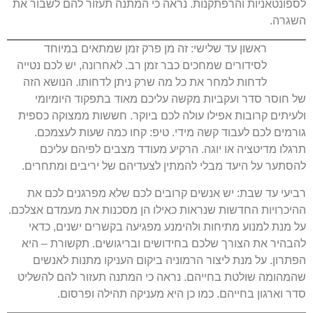
לספונטאניות והרפתקנות. נראה כי המתנה תעזור להם לשבור את
השגרה.
ראשון עד שלישי: זה מן פרק זמן שמתאים במיוחד
לסידורים שמחכים כבר זמן רב. לאחרונה, יש לכם נטייה
לדחות למחר את כל מה שרק ניתן לדחותו. הנושא הזה
של חוסר סדר ועקביות מקשה עליכם מאוד בתפקוד היומיומי
ולעיתים קרובות אפילו עולה לכם ביוקר. חששות ממצוקה כספית
גורמים לכם לעבוד קשה מידי. טיפ: קחו כמה שעות לעצמכם.
תרגלו מדיטציה או יוגה. הרקיע מעודד מצבים לפיהם עליכם
להסתער על היעד מבלי להמתין לצעדיהם של יריבים ומתחרים.
רביעי עד שבת: יש אנשים קרובים לכם שלא מפרגנים לכם את
ההיכרויות החדשות שנראות כאילו הן מסכנות את מעמדם אצלכם.
על מנת למנוע מתיחות ולהימנע מפגיעה בקשרים ישנים, כדאי
להבהיר את הצורך שלכם בחידושים ובריגושים. תקשורת – היא
הפתרון. על מנת ליצור הרמוניה ביקום העניקו מתנות לאנשים
שהמהומה שולטת בחייהם. נראה כי המתנה תעזור להם להשליט
סדר וארגון בחייהם. כמו כן היא מעניקה תהילה ופרסום.