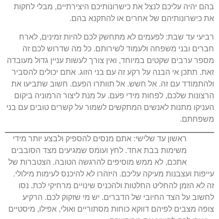
בהם יהיה עליכם לנצל את כישרונותיכם היצירתיים, מבלי לחקות
את כישרונותיהם של אחרים או להתקנא בהם.
רביעי עד שבת: לפעמים לא מתחשק לכם להיות זמינים, לארח
חברים ובני משפחה ולעמוד לשירותם. כל מה שדרוש לכם זה
מספר ערבים שקטים במיוחד, ואין צורך לעשות עניין גדול מעובדה
זאת. תתכן אי הבנה על רקע זה עם בני הזוג. אתם יכולים להסביר
ולהתמודד עם זה. אל חשש. אל תוותרו הפעם. חשוב שתביעו את
הרצונות שלכם, לפחות מידי פעם. על מנת ליצור הרמוניה ביקום
העניקו מתנות לאנשים המתקשים לשמור על קשרים טובים עם בני
משפחתם.
ראשון עד שלישי: אתם מנסים להספיק ולבצע יותר מידי
משימות בבת אחד. לחץ ועומס שמגיעים מצד הסובבים
אתכם, לא ממש מוסיפים להרגשה הטובה. הצטברות של
עייפות ועצבנות מעיקה עליכם. היזהרו לא להיכנס לעימות מילולי.
זה לא הזמן להחליט החלטות ולהכניס שינויים מרחיקי לכת. נסו
לחשוב על הצד החיובי של הדברים. יש מי שזקוק לכם. הרקיע
צופה מצבים לפיהם דווקא כוחות מסתוריים ואולי, אפילו, מיסטיים