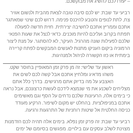
– יעזרו לכם להשיג את מבוקשכם.
רביעי עד שבת: יש לכם סיבה טובה לצאת מהבית ולנשום אוויר
צח, לתת לנופים והטבע להיכנס פנימה. דרוש לכם שינוי שמאתגר
אתכם וממריץ אתכם לחשיבה יצירתית. חזית חדשה לפעולה
תפתח בקרוב ועליכם להיות מוכנים. כדאי לנצל את שעות הפנאי
שלכם לפעילות שונה מהרגיל. העיקר, לא להסתגר. על מנת ליצור
הרמוניה ביקום העניקו מתנות לאנשים המבקשים לפתח קריירה
בימתית או כזו הקשורה לניהול ולמנהיגות.
ראשון עד שלישי: זה מן פרק זמן המאופיין בחוסר שקט.
משהו מדאיג ומלחיץ אתכם אבל קשה לכם לשים את
האצבע על מה בדיוק אתם מרגישים. בדרך כלל אתם
מצליחים לשכנע את מי שנמצא לידכם לעשות כרצונכם, אבל נראה
כי בימים אלה, הרעיונות שלכם נדחים על הסף וגם מאשימים
אתכם במניפולציות. בהחלט יש מקום לשיפור. הרקיע מעודד
כניסה החלטית אל שיטות רוחניות של התרגעות ורגיעה.
רביעי עד שבת: זה פרק זמן נפלא. בימים אלה תהיה לכם הזדמנות
מצוינת לשלב עסקים עם בילויים. מפגשים בסיומם של ימים