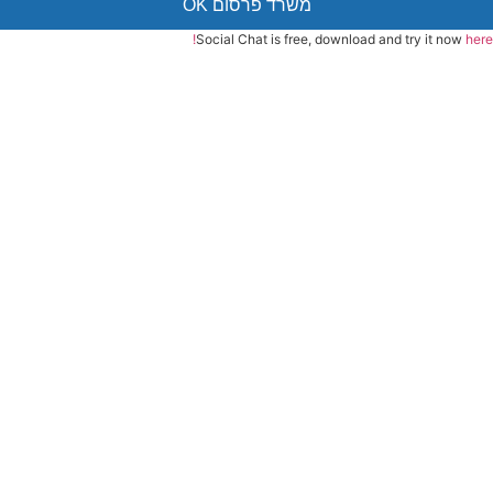
משרד פרסום OK
Social Chat is free, download and try it now
here!