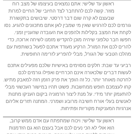
ראשון עד שלישי: אתם נמצאים בעיצומו של מצב רוח
מוזר. קשה לכם להתחבר לצד החיובי של החיים למרות
שבעצם לא קרה שום דבר דרסטי. שיבושים בתקשורת
גורמים לכם להרגיש שאין מי שמבין לאן אתם מתכוונים להגיע. נסו
לקחת את המצב בקלילות ולהפנים את העובדה שהעניין זמני.
חפשו חבר טלפוני שיהיה מוכן להקדיש מזמנו לשיחה ארוכה, כדי
להרים לכם את המורל. הרקיע מעודד אתכם לפעול בשותפות עם
מהלכו הטבעי של הגורל, מבלי להפריע לזרימה החופשית.
רביעי עד שבת: חלקים מסוימים באישיות שלכם מפעילים אתכם
לעשות דברים שלכאורה אינם הכרחיים ואפילו גורמים לכם
לחרטה מאוחר יותר. כל זה הופך את פרק הזמן הזה למאבק מתיש.
קחו לעצמכם חופש ממחשבות. פשוט תהיו במישור העכשווי מבלי
להתעמק יותר מידי. על מנת ליצור הרמוניה ביקום העניקו מתנות
לאנשים בעלי אורח חשיבה מרובע ושמרני. המתנה תזרים אליהם
אנרגיות המעניקות מקוריות ופתיחות.
ראשון עד שלישי: ויכוח שמתפתח עם אדם ממש קרוב,
הוא אולי לא הכי נעים לכם אבל בעצם הוא גם הזדמנות