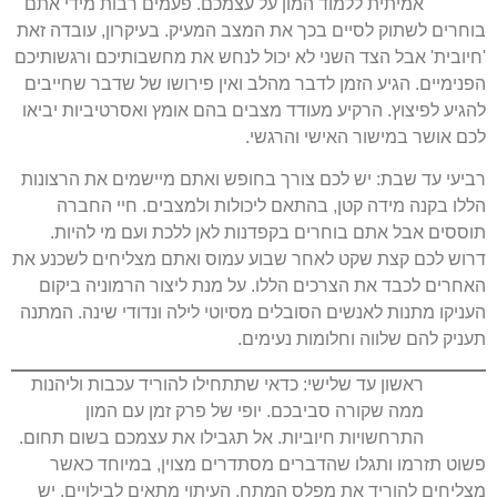
אמיתית ללמוד המון על עצמכם. פעמים רבות מידי אתם
בוחרים לשתוק לסיים בכך את המצב המעיק. בעיקרון, עובדה זאת
'חיובית' אבל הצד השני לא יכול לנחש את מחשבותיכם ורגשותיכם
הפנימיים. הגיע הזמן לדבר מהלב ואין פירושו של שדבר שחייבים
להגיע לפיצוץ. הרקיע מעודד מצבים בהם אומץ ואסרטיביות יביאו
לכם אושר במישור האישי והרגשי.
רביעי עד שבת: יש לכם צורך בחופש ואתם מיישמים את הרצונות
הללו בקנה מידה קטן, בהתאם ליכולות ולמצבים. חיי החברה
תוססים אבל אתם בוחרים בקפדנות לאן ללכת ועם מי להיות.
דרוש לכם קצת שקט לאחר שבוע עמוס ואתם מצליחים לשכנע את
האחרים לכבד את הצרכים הללו. על מנת ליצור הרמוניה ביקום
העניקו מתנות לאנשים הסובלים מסיוטי לילה ונדודי שינה. המתנה
תעניק להם שלווה וחלומות נעימים.
ראשון עד שלישי: כדאי שתתחילו להוריד עכבות וליהנות
ממה שקורה סביבכם. יופי של פרק זמן עם המון
התרחשויות חיוביות. אל תגבילו את עצמכם בשום תחום.
פשוט תזרמו ותגלו שהדברים מסתדרים מצוין, במיוחד כאשר
מצליחים להוריד את מפלס המתח. העיתוי מתאים לבילויים. יש