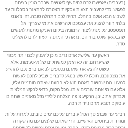
(בערבים) יאפשרו לכם להיחשף לאנשים שכבר מזמן רציתם
לפגוש. כדי להעביר הצעות עסקיות תצטרכו להתאזר בסבלנות עד
לשבוע הבא אולם בהחלט תהיה לכם התחלה טובה. זהו צ'אנס
בלתי חוזר להציג את עצמכם ולהרשים את מי שצריך. אל
תפספסו. על מנת ליצור הרמוניה ביקום העניקו מתנות לאנשים
שהבלגאן שולט בחייהם. נראה כי המתנה תעזור להם להשליט
סדר.
ראשון עד שלישי: אדם נדיב מוכן להעניק לכם יותר מכפי
ששיערתם. זה לא הזמן למשחקים של אי-נעימות, אלא
פשוט להציג את שאתם נכספים לו. אם ברצונכם להרגיע
את מצפונכם, תוכלו לגשש בנוגע לדברים שביכולתכם לעשות
למענו. מה שחשוב באמת הוא לא החוזה שאתם חותמים עליו,
אלא עם מי אתם עורכים אותו. מכל מקום, כדאי לבקש המלצות
ולבדוק את טיבן. הרקיע צופה הצלחה לילידי מזל מאזניים שתחום
עיסוקם תובע מהם ניידות רבה.
רביעי עד שבת: סך הכול עוברים עליכם ימים טובים. למרות עליות
ומורדות ביחסים האישיים, הרי שאתם שלמים עם מה שקורה
ובסך הכול מרוצים למדי. בפרק זמן זה אתם צפויים להשתתף