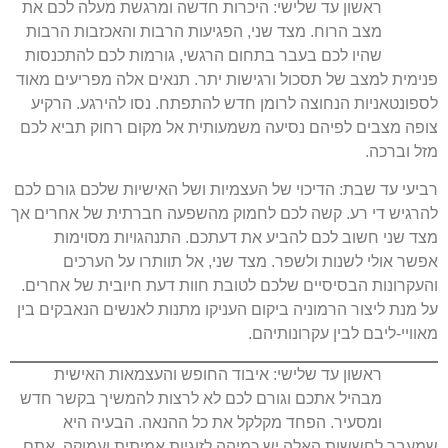
ראשון עד שלישי: היכרות חדשה ומרגשת מעלה לכם את
מצב הרוח. מצד שני, הפגיעות הרבות והאכזבות הרבות
שהיו לכם בעבר בתחום הרגשי, גורמות לכם להתכנסות
פנימית למצב של תסכול ורגישות יתר. תנאים אלה מפריעים מאוד
לספונטאניות הנחוצה לרומן חדש להתפתח. נסו להירגע. הרקיע
צופה מצבים לפיהם נסיעה משמעותית אל מקום רחוק תביא לכם
מזל וברכה.
רביעי עד שבת: הדיכוי של העצמיות ושל האישיות שלכם גורם לכם
להרגיש די רע. קשה לכם לחמוק מהשפעה חברתית של אחרים אך
מצד שני חשוב לכם להביע את דעתכם. התנהגויות מסוימות
אפשר אולי לשנות ולשפר. מצד שני, אל תוותרו על הערכים
והעקרונות הבסיסיים שלכם לטובת חוות דעת חיובית של אחרים.
על מנת ליצור הרמוניה ביקום העניקו מתנות לאנשים הנאבקים בין
מאוויי-ליבם לבין עקרונותיהם.
ראשון עד שלישי: איבוד החופש והעצמאות האישית
מבהיל אתכם וגורם לכם לא לרצות להמשיך בקשר חדש
ומסעיר. הפחד מקלקל את כל ההנאה. הבעיה היא
שמעבר לחששות האלה יש כמיהה לזוגיות אמיתית ועמוקה. אתם