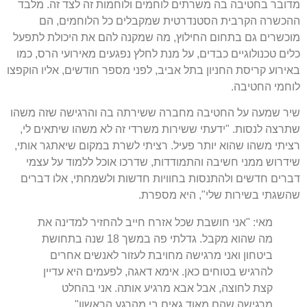
מדובר בחטיבה בה משרתים לוחמים ולוחמות זה לצד זה. מלבד
ההכשרה הקרבית הסטנדרטית שמקבלים כל הלוחמים, הם
מוכשרים גם בתחום החילוץ, מה שמקנה להם את היכולת לתפעל
כלים טכנולוגיים כבדים, על מנת לחלץ נפגעים מאירועי הרס, כמו
באירוע קריסת החניון בתל אביב, לפני מספר חודשים, אליו הוקפצו
לוחמי החטיבה.
שיר שמעה על החטיבה מחברה ששירתה בה והרגישה שזה משהו
שתרצה לנסות. "ידעתי ששירות משרדי זה לא משהו שיתאים לי,
רציתי משהו שהוא יותר פעיל. רציתי לשרת במקום שיאתגר אותי,
שידרוש ממני חשיבה והתמודדות, שדרכו אוכל ללמוד על עצמי
דברים חדשים ולהתנסות בחוויות חדשות ולשמחתי, אלו דברים
שהשגתי בשירות שלי", היא מספרת.
מאי: "אני חושבת שכל אזרח חייב להחזיר למדינה את
מה שהוא מקבל. גדלתי פה במשך 18 שנה בתחושת
ביטחון ואני מרגישה מחויבת לעזור לאנשים אחרים
להרגיש בטוחים כאן. אימא דאגה, לפעמים היא עדיין
קצת לחוצה, אבל אבא מרגיע אותה. אני בהחלט
מרגישה שהם מאוד גאים בי מהרגע הראשון"