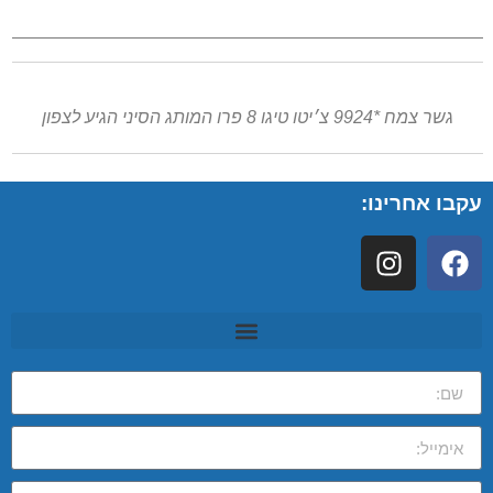
גשר צמח *9924 צ׳יטו טיגו 8 פרו המותג הסיני הגיע לצפון
עקבו אחרינו: