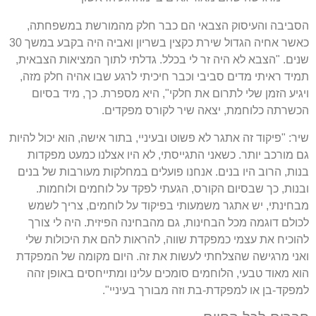
הסביבה והעיסוק הצבאי הם כבר חלק מהמורשת במשפחתה,
כאשר אחיה הגדול שירת כקצין בשריון ואביה היה בקבע במשך 30
שנים. "הצבא לא היה זר לי בכלל. גדלתי לתוך המציאות הצבאית,
תמיד ראיתי מדים סביבי וכבר חיכיתי לרגע שבו אהיה חלק מזה,
ויגיע הזמן שלי לתרום את חלקי", היא מספרת. כך, מיד בסיום
הכשרתה כלוחמת, יצאה שיר לקורס מפקדים.
שיר: "פיקוד זה אתגר לא פשוט ובעיניי, בתור אישה, הוא יכול להיות
גם מורכב יותר. כשאני התגייסתי, לא היו אצלנו כמעט מפקדות
בנות, הרוב היו בנים. אנחנו פועלים במחלקות מעורבות של בנים
ובנות, כך שבסיום הקורס, הגעתי לפקד על לוחמים ולוחמות.
מבחינתי, יש אתגר משמעותי בפיקוד על לוחמים, צריך לשמש
לכולם דוגמה מכל הבחינות, גם מהבחינה הפיזית. היה לי צורך
להוכיח את עצמי כמפקדת שווה, להראות להם את היכולות שלי
ואני מרגישה שהצלחתי לעשות את זה. היום מקומה של המפקדת
הוא מאוד טבעי, הלוחמים סומכים עלינו ומתייחסים באופן זהה
למפקד-בן או למפקדת-בת וזה מבורך בעיניי".