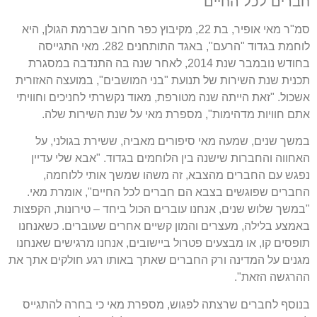
חברים לכל החיים
סמ"ר מאי אופיר, בת 22, מקיבוץ כפר חרוב שברמת הגולן, היא
לוחמת בגדוד "הרעם", באגד התותחנים 282. מאי התגייסה
בחודש נובמבר שנת 2014, לאחר שנה בה התנדבה במסגרת
תכנית שנת השירות של תנועת "בני המושבים", במועצה האזורית
אשכול. "זאת הייתה שנה מטורפת, מאוד נקשרתי לחניכים וחוויתי
אתם חוויות מדהימות", מספרת מאי על שנת השירות שלה.
במשך שנים, שמעה מאי סיפורים מאביה, ששירת בגולני, על
האחווה והחברות שישנה בין הלוחמים בגדוד. "אבא שלי עדיין
נפגש עם החברים מהצבא, זה משהו שמשך אותי ללוחמה,
החברים שפוגשים בצבא הם חברים לכל החיים", אומרת מאי.
"במשך שלוש שנים, אנחנו עוברים הכול ביחד – טירונות, הקפצות
באמצע בלילה, מעצרים והמון קשיים אחרים שעוברים. כשאנחנו
תופסים קו, או מבצעים פטרול ביישובים, אנחנו מרגישים שאנחנו
מגנים על המדינה ורק החברים שאתך באותו רגע חולקים אתך את
ההרגשה הזאת".
בנוסף לחברים שרצתה לפגוש, מספרת מאי כי בחרה להתגייס