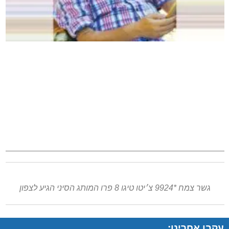
גשר צמח *9924 צ׳יטו טיגו 8 פרו המותג הסיני הגיע לצפון
עקבו אחרינו: