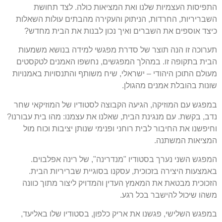
התפיסות העצמיות שלנו ואת המציאות כולה. לצד תחושת
השבריריות, החרדות, הניתוק והעקירה מהבתים עולות השאלות
כיצד אוספים את השברים ואיך נכון לבנות את הבית מחדש?
תערוכה זו הנה תוצר של סדרת מפגשי למידה בנושא משמעות
הבית בתקופה זו. במהלך המפגשים, נחשפו האמנים לטקסטים
מעולם התוכן היהודי – ישראלי, שיח משותף והתנסויות באמנויות
שונות בהובלת אמנים מהגולן.
במפגש עם המוזיקה, הגיעה הקבוצה לסטודיו של המוזיקאי שחר
נדב, בקשת. עם מנגינת הבית, שאלנו את עצמנו: מהו בית עבורנו?
וחיפשנו את החיבור לבית רוחני ופנימי שנותן יציבות וכוח מול
המציאות המשתנה.
המפגש השני נערך בסטודיו "מנדרינה", של רינה אפלבוים.
באמצעות היצירה בזכוכית, עסקנו בסוגיית שבריריות הבית.
הזכוכית מבטאת את המאמץ העדין והמדויק ליצור מתוך כוונה
משהו שיכול להישבר בכל רגע.
במפגש השלישי, פגשנו את אריק כלפון, בסטודיו שלו באליעד,