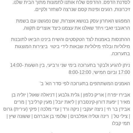
לסדנת הדפס. ההדפס שלח אותנו לתמונות מתוך הבית שלנו.
זיכרונות, רגעים ופינות קסם שנרצה לשחזר ולקיים.
המפגש האחרון עסק בנושא אוצרות, שם נפגשנו עם בשמת
הראובני זאבי ויחד שאלנו את עצמנו כיצד אוצרים תקווה.
ההתנסות באמנות לצד הטקסטים והשיח בינינו הביאו לתובנות
מילוליות ובלתי מילוליות שבאות לידי ביטוי ביצירות המוצגות
בתערוכה.
ניתן להגיע ולבקר בתערוכה בימי שני ורביעי, בין השעות 14:00-
17:00 וביום חמישי, 8:00-12:00
האמנים המשתתפים בתערוכה לפי סדר הא' ב'
אבירז יפרח | אריק כלפון | גלית גלבוע | דניאלה שאול | יוליה בן
מאיר | יפעת דורון-קינסברון | ליאת יובל | מעין קרליבך | מרים
אבידן בר חי | ניצה יעקבי | ניקה ורד | עדי מלכה | פיקי (עירית) גרוס
| צילי טל | רינה וטליה אפלבוים | שלומי בן אברהם | ששונה שיץ |
תמי קבלו