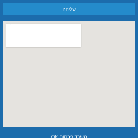
שליחה
משרד פרסום OK