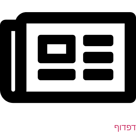
דפדוף