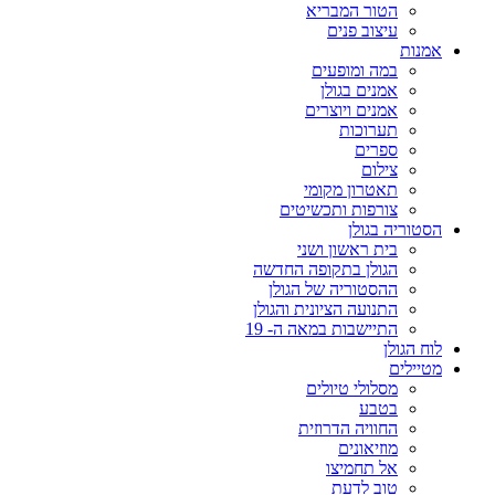
הטור המבריא
עיצוב פנים
אמנות
במה ומופעים
אמנים בגולן
אמנים ויוצרים
תערוכות
ספרים
צילום
תאטרון מקומי
צורפות ותכשיטים
הסטוריה בגולן
בית ראשון ושני
הגולן בתקופה החדשה
ההסטוריה של הגולן
התנועה הציונית והגולן
התיישבות במאה ה- 19
לוח הגולן
מטיילים
מסלולי טיולים
בטבע
החוויה הדרוזית
מוזיאונים
אל תחמיצו
טוב לדעת