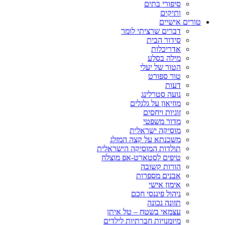
סיפורי בתים
ותיקים
טורים אישיים
דברים שרציתי לומר
סידור הבית
אדריכלות
מילה בסלע
הטור של יעלי
טור ספורט
דעות
נועה סטרלינג
מוזיאון על גלגלים
זוגיות ויחסים
מדור משפטי
מוסיקה ישראלית
משכנתא על קצה המזלג
תולדות המוסיקה הישראלית
טיפים לסטארט-אפ מוצלח
הורות קשובה
אבנים מספרות
אימון אישי
ניהול פיננסי חכם
תזונה נכונה
עצמאי בשטח – טל איתן
מיומנויות חברתיות לילדים