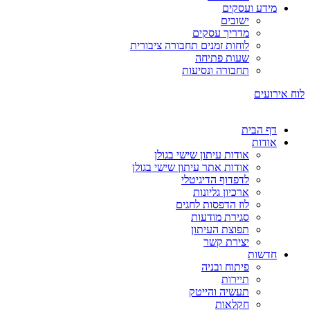
מידע ועסקים
ישובים
מדריך עסקים
לוחות זמנים תחבורה ציבורית
שעות פתיחה
תחבורה ונסיעות
לוח אירועים
דף הבית
אודות
אודות עיתון שישי בגולן
אודות אתר עיתון שישי בגולן
לדפדוף הדיגיטלי
ארכיון גליונות
לוז הדפסות לחגים
סגירת מודעות
תפוצת העיתון
יצירת קשר
חדשות
פיתוח ובניה
תיירות
תעשיה והייטק
חקלאות