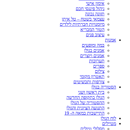
אימון אישי
ניהול פיננסי חכם
תזונה נכונה
עצמאי בשטח – טל איתן
מיומנויות חברתיות לילדים
הטור המבריא
עיצוב פנים
אמנות
במה ומופעים
אמנים בגולן
אמנים ויוצרים
תערוכות
ספרים
צילום
תאטרון מקומי
צורפות ותכשיטים
הסטוריה בגולן
בית ראשון ושני
הגולן בתקופה החדשה
ההסטוריה של הגולן
התנועה הציונית והגולן
התיישבות במאה ה- 19
לוח הגולן
מטיילים
מסלולי טיולים