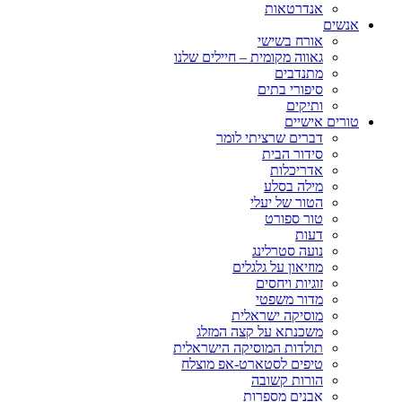
אנדרטאות
אנשים
אורח בשישי
גאווה מקומית – חיילים שלנו
מתנדבים
סיפורי בתים
ותיקים
טורים אישיים
דברים שרציתי לומר
סידור הבית
אדריכלות
מילה בסלע
הטור של יעלי
טור ספורט
דעות
נועה סטרלינג
מוזיאון על גלגלים
זוגיות ויחסים
מדור משפטי
מוסיקה ישראלית
משכנתא על קצה המזלג
תולדות המוסיקה הישראלית
טיפים לסטארט-אפ מוצלח
הורות קשובה
אבנים מספרות