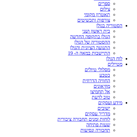
ספרים
צילום
תאטרון מקומי
צורפות ותכשיטים
הסטוריה בגולן
בית ראשון ושני
הגולן בתקופה החדשה
ההסטוריה של הגולן
התנועה הציונית והגולן
התיישבות במאה ה- 19
לוח הגולן
מטיילים
מסלולי טיולים
בטבע
החוויה הדרוזית
מוזיאונים
אל תחמיצו
טוב לדעת
מידע ועסקים
ישובים
מדריך עסקים
לוחות זמנים תחבורה ציבורית
שעות פתיחה
תחבורה ונסיעות