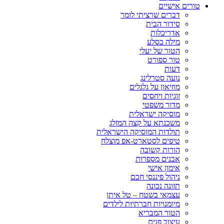
טורים אישיים
דברים שרציתי לומר
סידור הבית
אדריכלות
מילה בסלע
הטור של יעלי
טור ספורט
דעות
נועה סטרלינג
מוזיאון על גלגלים
זוגיות ויחסים
מדור משפטי
מוסיקה ישראלית
משכנתא על קצה המזלג
תולדות המוסיקה הישראלית
טיפים לסטארט-אפ מוצלח
הורות קשובה
אבנים מספרות
אימון אישי
ניהול פיננסי חכם
תזונה נכונה
עצמאי בשטח – טל איתן
מיומנויות חברתיות לילדים
הטור המבריא
עיצוב פנים