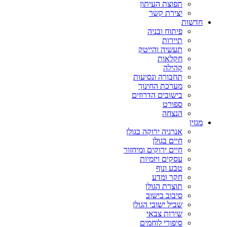
תפוצת העיתון
יצירת קשר
חדשות
פיתוח ובניה
תיירות
תעשיה והייטק
חקלאות
קהילה
תחבורה ונסיעות
מערכת החינוך
בישובים הדרוזים
ספורט
הנצחה
מגזין
אנרגיה ירוקה בגולן
חיים בגולן
חיים ירוקים ומיחזור
עסקים ויזמיות
טבע ונוף
חקר ומדע
תוצרת הגולן
סיבוב בישוב
שביל ישובי הגולן
שירות צבאי
סיפורי לוחמים