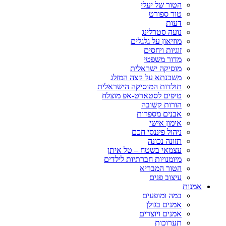
הטור של יעלי
טור ספורט
דעות
נועה סטרלינג
מוזיאון על גלגלים
זוגיות ויחסים
מדור משפטי
מוסיקה ישראלית
משכנתא על קצה המזלג
תולדות המוסיקה הישראלית
טיפים לסטארט-אפ מוצלח
הורות קשובה
אבנים מספרות
אימון אישי
ניהול פיננסי חכם
תזונה נכונה
עצמאי בשטח – טל איתן
מיומנויות חברתיות לילדים
הטור המבריא
עיצוב פנים
אמנות
במה ומופעים
אמנים בגולן
אמנים ויוצרים
תערוכות