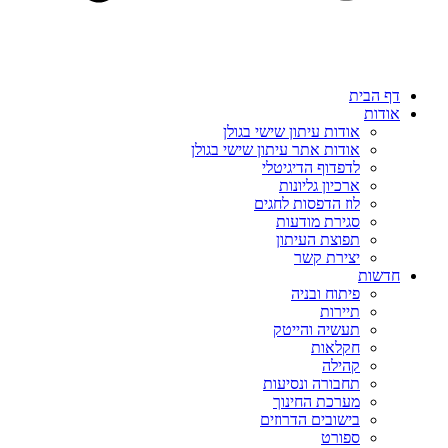
דף הבית
אודות
אודות עיתון שישי בגולן
אודות אתר עיתון שישי בגולן
לדפדוף הדיגיטלי
ארכיון גליונות
לוז הדפסות לחגים
סגירת מודעות
תפוצת העיתון
יצירת קשר
חדשות
פיתוח ובניה
תיירות
תעשיה והייטק
חקלאות
קהילה
תחבורה ונסיעות
מערכת החינוך
בישובים הדרוזים
ספורט