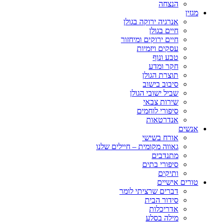
הנצחה
מגזין
אנרגיה ירוקה בגולן
חיים בגולן
חיים ירוקים ומיחזור
עסקים ויזמיות
טבע ונוף
חקר ומדע
תוצרת הגולן
סיבוב בישוב
שביל ישובי הגולן
שירות צבאי
סיפורי לוחמים
אנדרטאות
אנשים
אורח בשישי
גאווה מקומית – חיילים שלנו
מתנדבים
סיפורי בתים
ותיקים
טורים אישיים
דברים שרציתי לומר
סידור הבית
אדריכלות
מילה בסלע