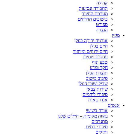
קהילה
תחבורה ונסיעות
מערכת החינוך
בישובים הדרוזים
ספורט
הנצחה
מגזין
אנרגיה ירוקה בגולן
חיים בגולן
חיים ירוקים ומיחזור
עסקים ויזמיות
טבע ונוף
חקר ומדע
תוצרת הגולן
סיבוב בישוב
שביל ישובי הגולן
שירות צבאי
סיפורי לוחמים
אנדרטאות
אנשים
אורח בשישי
גאווה מקומית – חיילים שלנו
מתנדבים
סיפורי בתים
ותיקים