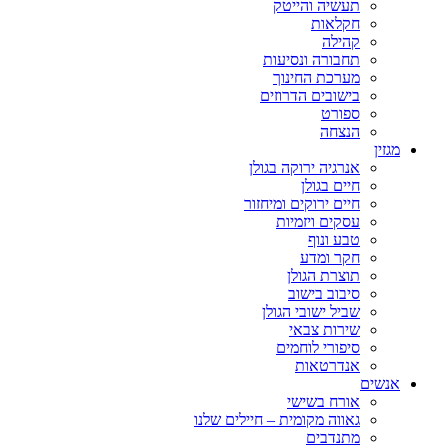
תעשיה והייטק
חקלאות
קהילה
תחבורה ונסיעות
מערכת החינוך
בישובים הדרוזים
ספורט
הנצחה
מגזין
אנרגיה ירוקה בגולן
חיים בגולן
חיים ירוקים ומיחזור
עסקים ויזמיות
טבע ונוף
חקר ומדע
תוצרת הגולן
סיבוב בישוב
שביל ישובי הגולן
שירות צבאי
סיפורי לוחמים
אנדרטאות
אנשים
אורח בשישי
גאווה מקומית – חיילים שלנו
מתנדבים