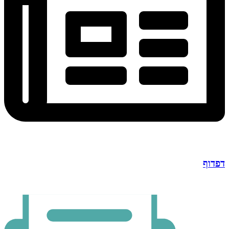
דפדוף