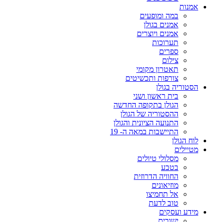
אמנות
במה ומופעים
אמנים בגולן
אמנים ויוצרים
תערוכות
ספרים
צילום
תאטרון מקומי
צורפות ותכשיטים
הסטוריה בגולן
בית ראשון ושני
הגולן בתקופה החדשה
ההסטוריה של הגולן
התנועה הציונית והגולן
התיישבות במאה ה- 19
לוח הגולן
מטיילים
מסלולי טיולים
בטבע
החוויה הדרוזית
מוזיאונים
אל תחמיצו
טוב לדעת
מידע ועסקים
ישובים