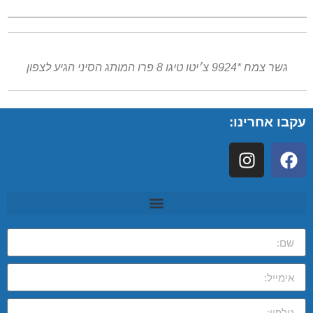
גשר צמח *9924 צ׳יטו טיגו 8 פרו המותג הסיני הגיע לצפון
עקבו אחרינו: