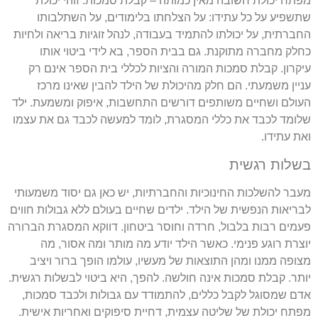
מפתח יכולת חשובה מאין כמותה – קבלת סמכות. זוהי יכולת
שתשפיע על כל עתידו: על הצלחתו בלימודים, על השתלבותו
החברתית, על יכולתו להתמיד בעבודה, לנהל זוגיות בריאה ולחיות
כחלק מחברה מתוקנת. גם בבית הספר, בא לידי ביטוי אותו
עיקרון. קבלת סמכות המורה והציות לכללי בית הספר אינם רק
עניין משמעתי. הם חלק מהיכולת של הילד להבין שאינו מרכז
העולם ושחיים משותפים דורשים התחשבות, איפוק ומשמעת. ילד
שלומד לכבד את כללי המסגרת, לומד למעשה לכבד גם את עצמו
ואת עתידו.
בשלות רגשית
מעבר להשלכות החינוכיות והחברתיות, יש כאן גם יסוד משמעותי
לבריאות הנפשית של הילד. ילדים שחיים בעולם ללא גבולות חווים
פעמים רבות בלבול, חרדה וחוסר ביטחון. דווקא המסגרת הברורה
יוצרת רוגע פנימי. כאשר הילד יודע מה מותר ומה אסור, מה
מצופה ממנו ומהן התוצאות של מעשיו, עולמו הופך ברור ויציב
יותר. קבלת סמכות אינה חולשה. להפך, היא ביטוי לבשלות רגשית.
אדם שמסוגל לקבל כללים, להתמודד עם גבולות ולכבד סמכות,
מפתח יכולת של שליטה עצמית, דחיית סיפוקים ואחריות אישית.