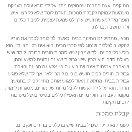
מתוקנים. עצם ההבנה שהחוקים ניתנו על ידי בורא עולם מעניקה
משמעות עמוקה לקבלת סמכות. האדם לומד שלא כל רצון אישי
הופך מיד למעשה ושיש ערך למשמעת עצמית, לכיבוד כללים
ולהתחשבות בזולת.
מכאן, מתחיל גם החינוך בבית. כאשר ילד לומד לכבד את הוריו,
להקשיב לכללים ולנהוג לפי סדרי הבית, הוא אינו רק "מציית". הוא
רוכש כלי לחיים. ילד שמבין שיש סמכות הורית ברורה, לומד שיש
בעולם סדר. הוא מבין שיש גבולות שאינם נתונים למשא ומתן
ושאהבה אמיתית אינה ויתור אין-סופי, אלא גם הכוונה והצבת
גבולות. הורים רבים חוששים כיום לומר "לא". אך ילד שלא פוגש
גבולות בבית, מתקשה מאוד לפגוש אותם מחוץ לבית. בהמשך
הדרך, הוא עלול להתקשות לקבל מרות של מורים, מסגרות לימוד,
מקומות עבודה, חוקי מדינה ואפילו כללים בסיסיים של מערכות
יחסים תקינות.
קבלת סמכות
לעומת זאת, ילד שגדל בבית שיש בו כללים ברורים ועקביים,