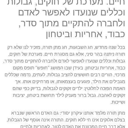
חיים. מערכת של חוקים, גבולות
וכללים שנועדו לאפשר לאדם
ולחברה להתקיים מתוך סדר,
כבוד, אחריות וביטחון
בכל שנה מחדש, חג השבועות, חג מתן תורה, מזכיר לנו שלא רק
תורה ניתנה בהר סיני, אלא גם מסגרת חיים. מערכת של חוקים,
גבולות וכללים שנועדו לאפשר לאדם ולחברה להתקיים מתוך סדר,
כבוד, אחריות וביטחון. בעידן שבו המושג "חופש" תופס מקום
מרכזי, הורים רבים חוששים להציב גבולות. לעתים, נדמה שכללים
מגבילים את הילד, פוגעים בעצמאותו, או מרחיקים אותו. אך
האמת הפוכה לחלוטין: ילדים זקוקים לגבולות, בדיוק כפי שהם
זקוקים לאהבה. גבול ברור מעניק לילד תחושת ביטחון, יציבות
ושייכות.
מתן תורה מלמד אותנו עיקרון יסודי: גם האדם הראשון שנברא
בצלם אלוקים אינו חי ללא חוקים. התורה אינה אוסף של הגבלות,
אלא דרך חיים המכוונת את האדם לטוב, לאחריות ולחיים