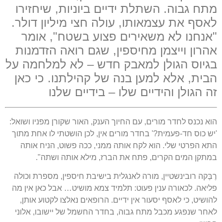
מתח גבוה. השתלת ידיים ביוניות, שיחזירו
לאסף את עצמאותו, עולה חצי מיליון דולר.
"אנחנו לא משאירים פצוע בשטח", אומר
אהרון וייצמן מחיספין, שגם רואה הזדמנות
בגיוס הגולן למאבק חדש – לא למלחמה על
הבית, אלא למען בנה של קהילתנו. כי כאן
זה הגולן והידיים שלו – בידיים שלנו
הוא נכנס לחדר מורים, עם החיוך הענק, האור שקורן מפניו ושואל:
'יש כוס חד-פעמית?' בחדר מורים אין, לכן הושטתי לו אחת מתוך
התא הפרטי שלי. הוא לקח אותה ממני, ככה פשוט, הניח אותה
במתקן המים הקרים, פתח את הברז, מילא אותה ושתה".
רֶבֶּקה רובינשטיין, מורה לאנגלית בישיבת חיספין, מספרת וכולה
פליאה. לכאורה ענין פעוט: תלמיד צמא מושיט… אבל כאן אין מה
להושיט, כי לאסף יסעור אין ידיים. הרופאים נאלצו לקטוע אותן,
לאחר שנפגע מכבל מתח גבוה, בחדר החשמל של יישובו, אלוני