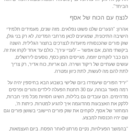
הביחד".
לנצחַ עם הכוח של אסף
אהרון: "הנערים שלנו פשוט נפלאים. מזה שנים, מעמידים תלמידי
הישיבה התיכונית, שמגיעים לכאן מרחבי המדינה, לא רק בני גולן,
שוק פורים שהכנסותיו מיועדות לנצרכים בחצור הגלילית. השנה
ביקשתי מהם, אם אפשר – 'לעניי עירך'. כולם עד אחד לקחו את זה.
הם כבר לוקחים יוזמה, מגייסים המון כסף, נוסעים לירושלים,
עושים שעתיים של ריקוד ושירה. הם אריות, כוח אדיר, רק צריך
לתת להם מה לעשות, לתת כיוון ומטרה.
"יריד הפורים שיעמידו ביום שלישי בשבוע הבא בחיספין יהיה על
רמה מאוד גבוהה, עם 30 תחנות הפעלה לילדים והורים ופרסים
מדהימים. הם עובדים גם בלילות, השיגו חסויות מכל מיני חברות,
ללקק את האצבעות מהדוגמה איך להגיע למטרות. כיתות ח',
המחזור של אסף, לוקחים את שוק פורים היישובי בשושן פורים וגם
שם יהיו הכנסות למבצע.
"בהמשך הפעילויות, נקיים מרתון לאחר הפסח. ביום העצמאות,