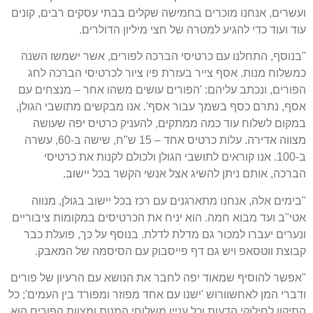
ועשרים, אנחנו מוכרים בחמישה שקלים בבתי עסקים רבים, קונים
עוד ועוד כדי להגיע למטרה של חצי מיליון הדולרים.
"בנוסף, התחלנו עם כרטיסי הברכה לפורים, אשר ישמשו השנה
כמשלוח מנות. אסף צייר בעזרת פיו ציור לכרטיסי הברכה לחג
הפורים, ונכתב עליהם: 'הפורים עושים משהו אחר – מנצחים עם
אסף, נתרם כסף בשמך עבור אסף'. אנו מבקשים מתושבי הגולן,
במקום לשלוח עוד כמה ממתקים, להעניק כרטיס יפה שעושה
מצווה אדירה. עלות כרטיס אחד – 15 ש"ח, שישה ב-60, עשרה
ב-100. אנו קוראים לתושבי הגולן ולכולם לקנות את כרטיסי
הברכה, אותם ניתן להשיג אצל אנשי הקשר בכל יישוב.
"בימים אלה, אנחנו מתארגנים עם רכז בכל יישוב בגולן, מנווה
אטי"ב ועד מבוא חמה. הוא יניח את הכרטיסים במקומות ציבוריים
ונערים יעברו למכור גם מדלת לדלת. בנוסף על כך, פועלת כבר
קבוצת ווטסאפ ויש גם דף פייסבוק עם הסיסמה של המאבק.
"אפשר להוסיף שמאוד יפה לחבר את הנושא עם הרעיון של פורים
ודברי המן לאחשוורוש 'ישנו עם אחד מפוזר ומפורד בין העמים'; כל
התיקון לחילוקי הדעות וכל עניין משלוחי המנות ומצוות הפורים הוא