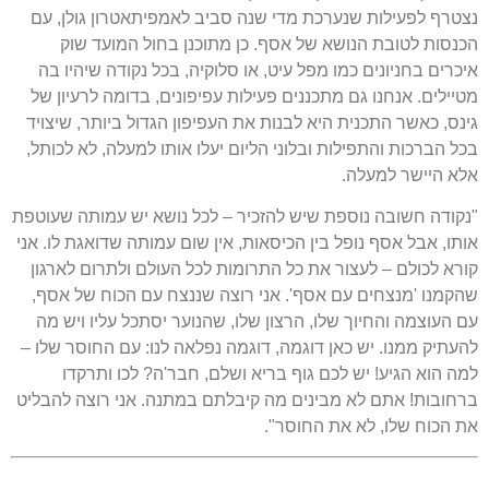
נצטרף לפעילות שנערכת מדי שנה סביב לאמפיתאטרון גולן, עם
הכנסות לטובת הנושא של אסף. כן מתוכנן בחול המועד שוק
איכרים בחניונים כמו מפל עיט, או סלוקיה, בכל נקודה שיהיו בה
מטיילים. אנחנו גם מתכננים פעילות עפיפונים, בדומה לרעיון של
גינס, כאשר התכנית היא לבנות את העפיפון הגדול ביותר, שיצויד
בכל הברכות והתפילות ובלוני הליום יעלו אותו למעלה, לא לכותל,
אלא היישר למעלה.
"נקודה חשובה נוספת שיש להזכיר – לכל נושא יש עמותה שעוטפת
אותו, אבל אסף נופל בין הכיסאות, אין שום עמותה שדואגת לו. אני
קורא לכולם – לעצור את כל התרומות לכל העולם ולתרום לארגון
שהקמנו 'מנצחים עם אסף'. אני רוצה שננצח עם הכוח של אסף,
עם העוצמה והחיוך שלו, הרצון שלו, שהנוער יסתכל עליו ויש מה
להעתיק ממנו. יש כאן דוגמה, דוגמה נפלאה לנו: עם החוסר שלו –
למה הוא הגיע! יש לכם גוף בריא ושלם, חבר'ה? לכו ותרקדו
ברחובות! אתם לא מבינים מה קיבלתם במתנה. אני רוצה להבליט
את הכוח שלו, לא את החוסר".