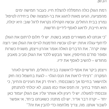
הבשן.
רמת הגולן כולה התפללה להצלת חייו. כעבור חמישה ימים
מהפציעה, הגיעו מאות לחגוג את בר-המצווה שלו ביחידה לטיפול
נמרץ בבית החולים. עכשיו הקהילה נקראת לדגל שוב: היא יכולה,
והיא חייבת, לדאוג לאסף לידיים חדשות.
"כי אנחנו לא משאירים פצוע בשטח. יש לי חלום לרתום את הגולן
לדחוף עגלה אחת: יש לנו עכשיו הזדמנות לגייס את הגולן ואני רוצה
שזה יקרה". את הדברים האלה אומר אהרון וייצמן, משגיח כשרות
וסופר סת"ם מחיספין, אשר מבקש ללכד את הגולן סביב מאבק
מחודש – להשיב לאסף את ידיו.
וייצמן ביקר את אסף לראשונה בבית החולים, חודשיים לאחר
המקרה: "רציתי לראות את הנס הגלוי – לגעת בחשמל כזה חזק
ולהישאר בחיים! אך כשנכנסתי, ראיתי רק את העיניים והחיוך, כי
הוא תמיד בחיוך. זה תפס אותי כמו מגנט, לא יכולתי להתנתק
ונכנסתי לפעולה. יש לי רעיון ולא אוותר עליו: אם הגולן יעמוד כאן
יחד – יקרה דבר אדיר. יש לנו מתנה: כשאנחנו ביחד, אי אפשר
לשבור אותנו. מה, צריך מלחמה כדי להבין את זה?"