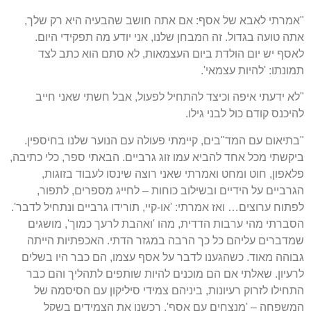
"אמרתי לאבא של אסף: אם אתה חושב שהבעיה היא רק שלך,
אתה טועה בגדול. זה המבחן שלנו, אני יודע מה תפקידי היום.
לאסף יש יום הולדת ביום העצמאות, לא סתם הוא כתב לצד
תמונתו: 'להיות עצמאי'.
"לא ידעתי איפה וכיצד להתחיל לפעול, אבל חשתי שאני חייב
להיכנס קודם כול לבני גילו.
"בתיאום עם המד"בים, קיימתי פעולה עם הנוער שלנו בחיספין.
ביקשתי מכל אחד להביא עמו זוג גרביים. הבאתי ספר, כלי כתיבה,
פלאפון, חוט ומחט ואמרתי שאני רוצה שינסו לעבוד בזוגות,
הגרביים על הידיים ובשילוב כוחות – לחייג מספרים, לתפור,
לפתוח ערוצים… ואז אמרתי: 'או-קיי, תורידו גרביים ונתחיל לדבר'.
הסברתי מהי ערבות הדדית, מהו 'ואהבת לרעך כמוך', מושגים
שמדברים עליהם כל כך הרבה במגזר הדתי. האכפתיות הייתה
גבוהה מאוד. כשהגענו לדבר על אסף עצמו, הם כבר היו בשלים
לרעיון. שאלתי אם הם מוכנים להיות שותפים לתהליך והם כבר
התחילו לזרוק רעיונות, ביניהם צמידי סיליקון עם הסיסמה של
המשפחה – 'מנצחים עם אסף'. רכשנו את הצמידים בשקל