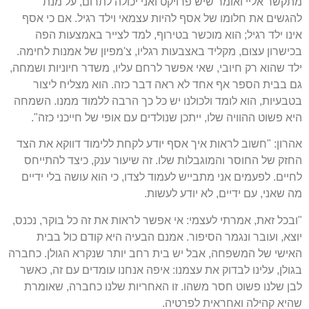
מתקשר אליי ואומר שיש פרויקט ואני יכולה לתרום, על מנת
להגשים את חלומו של אסף להיות עצמאי וילד רגיל. אם כי אסף
אינו ילד רגיל; הוא מוכשר בטירוף, למד לצייר באמצעות הפה
בכישרון עצום, מקליד באצבעות רגליו, צ'מפיון של אמנות לחימה.
ילד שהוא רק חיובי, שאי אפשר לרחם עליו, משדר חיוניות ושמחה,
גם בבית הספר אף אחד לא ראה דבר כזה. הוא מצליח ליצור
בטבעיות, הוא לומד ולכולנו יש כל כך הרבה ללמוד ממנו. השמחה
היא פשוט ההוויה שלו, ייתכן שנולדים עם אופי של חייכני כזה".
אהרון: "חשוב לראות איך אסף יודע לקחת ללימוד דווקא את הצד
החזק של החוסר והמוגבלות שלו. זה שיעור ענק, כיצד להתייחס
לחיים. לפעמים אני מתבייש לעמוד לצדו, כי הוא עושה בלי ידיים
מה שאני, עם ידיים, לא יודע לעשות.
"ובכל זאת, אמרתי לעצמי: אי אפשר לראות את זה כל בוקר, נכנס,
יוצא, ועובר ונגמר הסיפור. אמנם הבעיה היא קודם כול בבית
האישי של המשפחה, אבל יש בית רחב יותר שנקרא הגולן. כחברה
בגולן, עלינו לבדוק את עצמנו: איפה אנחנו עומדים עם זה, כאשר
לבן שלנו פשוט חסר משהו. זו האחריות שלנו כחברה, שאומרת
שהיא קהילה ואחראית לפרטיה.