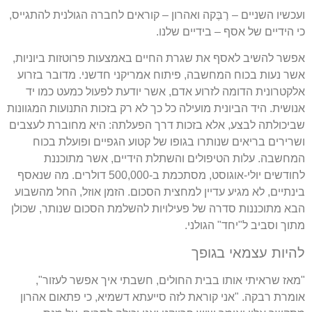
ועכשיו השניים – רֶבֶּקה ואהרון – קוראים לחברה הגולנית להתגייס,
כי הידיים של אסף – בידיים שלנו.
אפשר להשיב לאסף את שגרת החיים באמצעות פרוטזות ביוניות,
אשר נעות בכוח המחשבה, פיתוח אמריקני חדשני. מדובר בזרוע
אלקטרונית הדומה לזרוע אדם, אשר יודעת לפעול כמעט כמו יד
אנושית. היד הביונית מועילה כל כך לא רק בזכות התנועות המגוונות
שביכולתה לבצע, אלא בזכות דרך הפעלתה: היא מחוברת לעצבים
ושרירים בריאים שנותרו בגופו של קטוע הגפיים ופועלת בכוח
המחשבה. עלות הטיפולים והשתלת הידיים, אשר מתוכננת
לחודשים יולי-אוגוסט, מסתכמת ב-500,000 דולרים. מה שנאסף
בינתיים, לא מגיע עדיין למחצית הסכום. הזמן אוזל, החל מהשבוע
הבא מתוכננות סדרה של פעילויות להשלמת הסכום שנותר, שכולן
מתוך וסביב ל"יחד" הגולני.
להיות עצמאי בגופך
"מאז שראיתי אותו בבית החולים, חשבתי איך אפשר לעזור",
אומרת רבקה. "אני קוראת לזה סייעתא דשמיא, כי פתאום אהרון