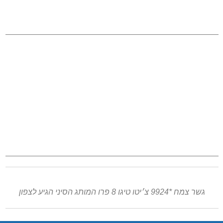
גשר צמח *9924 צ׳יטו טיגו 8 פרו המותג הסיני הגיע לצפון