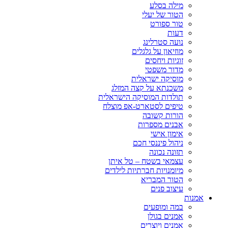
מילה בסלע
הטור של יעלי
טור ספורט
דעות
נועה סטרלינג
מוזיאון על גלגלים
זוגיות ויחסים
מדור משפטי
מוסיקה ישראלית
משכנתא על קצה המזלג
תולדות המוסיקה הישראלית
טיפים לסטארט-אפ מוצלח
הורות קשובה
אבנים מספרות
אימון אישי
ניהול פיננסי חכם
תזונה נכונה
עצמאי בשטח – טל איתן
מיומנויות חברתיות לילדים
הטור המבריא
עיצוב פנים
אמנות
במה ומופעים
אמנים בגולן
אמנים ויוצרים