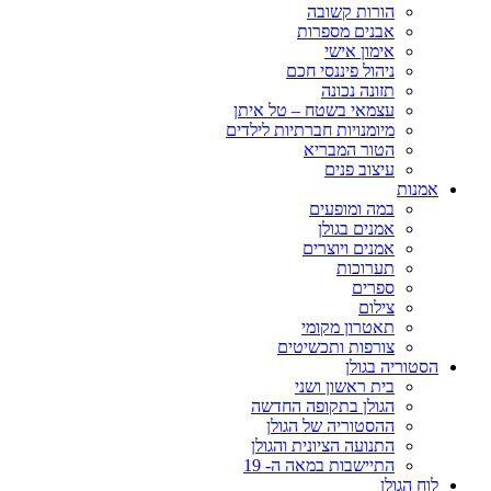
הורות קשובה
אבנים מספרות
אימון אישי
ניהול פיננסי חכם
תזונה נכונה
עצמאי בשטח – טל איתן
מיומנויות חברתיות לילדים
הטור המבריא
עיצוב פנים
אמנות
במה ומופעים
אמנים בגולן
אמנים ויוצרים
תערוכות
ספרים
צילום
תאטרון מקומי
צורפות ותכשיטים
הסטוריה בגולן
בית ראשון ושני
הגולן בתקופה החדשה
ההסטוריה של הגולן
התנועה הציונית והגולן
התיישבות במאה ה- 19
לוח הגולן