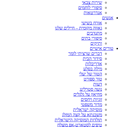
שירות צבאי
סיפורי לוחמים
אנדרטאות
אנשים
אורח בשישי
גאווה מקומית – חיילים שלנו
מתנדבים
סיפורי בתים
ותיקים
טורים אישיים
דברים שרציתי לומר
סידור הבית
אדריכלות
מילה בסלע
הטור של יעלי
טור ספורט
דעות
נועה סטרלינג
מוזיאון על גלגלים
זוגיות ויחסים
מדור משפטי
מוסיקה ישראלית
משכנתא על קצה המזלג
תולדות המוסיקה הישראלית
טיפים לסטארט-אפ מוצלח