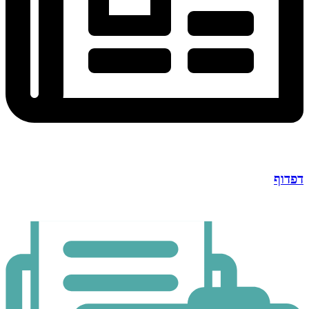
דפדוף