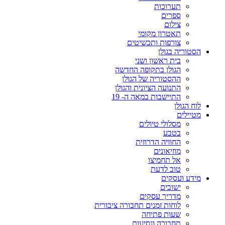
תערוכות
ספרים
צילום
תאטרון מקומי
צורפות ותכשיטים
הסטוריה בגולן
בית ראשון ושני
הגולן בתקופה החדשה
ההסטוריה של הגולן
התנועה הציונית והגולן
התיישבות במאה ה- 19
לוח הגולן
מטיילים
מסלולי טיולים
בטבע
החוויה הדרוזית
מוזיאונים
אל תחמיצו
טוב לדעת
מידע ועסקים
ישובים
מדריך עסקים
לוחות זמנים תחבורה ציבורית
שעות פתיחה
תחבורה ונסיעות