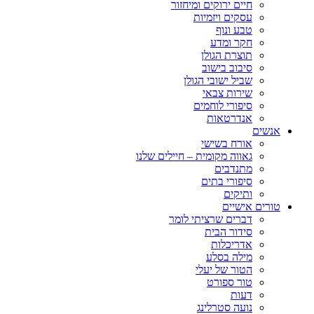
חיים ירוקים ומיחזור
עסקים ויזמיות
טבע ונוף
חקר ומדע
תוצרת הגולן
סיבוב בישוב
שביל ישובי הגולן
שירות צבאי
סיפורי לוחמים
אנדרטאות
אנשים
אורח בשישי
גאווה מקומית – חיילים שלנו
מתנדבים
סיפורי בתים
ותיקים
טורים אישיים
דברים שרציתי לומר
סידור הבית
אדריכלות
מילה בסלע
הטור של יעלי
טור ספורט
דעות
נועה סטרלינג