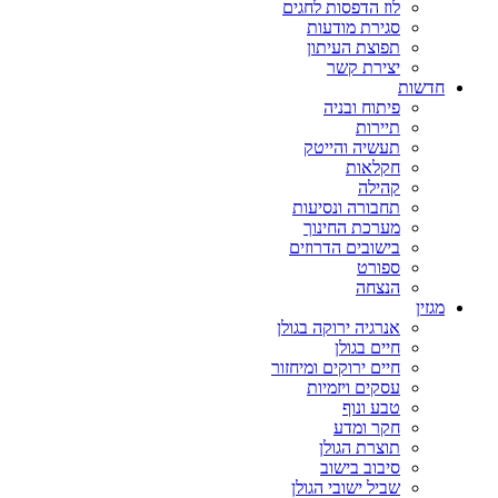
לוז הדפסות לחגים
סגירת מודעות
תפוצת העיתון
יצירת קשר
חדשות
פיתוח ובניה
תיירות
תעשיה והייטק
חקלאות
קהילה
תחבורה ונסיעות
מערכת החינוך
בישובים הדרוזים
ספורט
הנצחה
מגזין
אנרגיה ירוקה בגולן
חיים בגולן
חיים ירוקים ומיחזור
עסקים ויזמיות
טבע ונוף
חקר ומדע
תוצרת הגולן
סיבוב בישוב
שביל ישובי הגולן