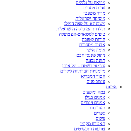
מוזיאון על גלגלים
זוגיות ויחסים
מדור משפטי
מוסיקה ישראלית
משכנתא על קצה המזלג
תולדות המוסיקה הישראלית
טיפים לסטארט-אפ מוצלח
הורות קשובה
אבנים מספרות
אימון אישי
ניהול פיננסי חכם
תזונה נכונה
עצמאי בשטח – טל איתן
מיומנויות חברתיות לילדים
הטור המבריא
עיצוב פנים
אמנות
במה ומופעים
אמנים בגולן
אמנים ויוצרים
תערוכות
ספרים
צילום
תאטרון מקומי
צורפות ותכשיטים