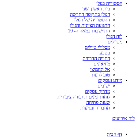
הסטוריה בגולן
בית ראשון ושני
הגולן בתקופה החדשה
ההסטוריה של הגולן
התנועה הציונית והגולן
התיישבות במאה ה- 19
לוח הגולן
מטיילים
מסלולי טיולים
בטבע
החוויה הדרוזית
מוזיאונים
אל תחמיצו
טוב לדעת
מידע ועסקים
ישובים
מדריך עסקים
לוחות זמנים תחבורה ציבורית
שעות פתיחה
תחבורה ונסיעות
לוח אירועים
דף הבית