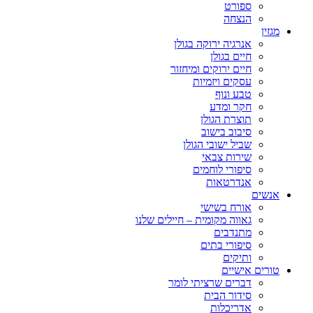
ספורט
הנצחה
מגזין
אנרגיה ירוקה בגולן
חיים בגולן
חיים ירוקים ומיחזור
עסקים ויזמיות
טבע ונוף
חקר ומדע
תוצרת הגולן
סיבוב בישוב
שביל ישובי הגולן
שירות צבאי
סיפורי לוחמים
אנדרטאות
אנשים
אורח בשישי
גאווה מקומית – חיילים שלנו
מתנדבים
סיפורי בתים
ותיקים
טורים אישיים
דברים שרציתי לומר
סידור הבית
אדריכלות