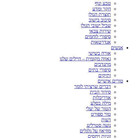
טבע ונוף
חקר ומדע
תוצרת הגולן
סיבוב בישוב
שביל ישובי הגולן
שירות צבאי
סיפורי לוחמים
אנדרטאות
אנשים
אורח בשישי
גאווה מקומית – חיילים שלנו
מתנדבים
סיפורי בתים
ותיקים
טורים אישיים
דברים שרציתי לומר
סידור הבית
אדריכלות
מילה בסלע
הטור של יעלי
טור ספורט
דעות
נועה סטרלינג
מוזיאון על גלגלים
זוגיות ויחסים