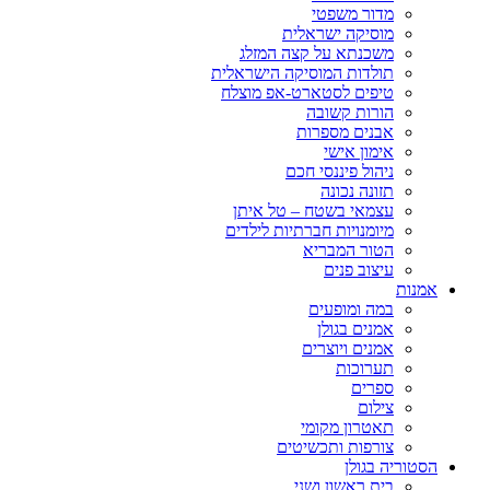
מדור משפטי
מוסיקה ישראלית
משכנתא על קצה המזלג
תולדות המוסיקה הישראלית
טיפים לסטארט-אפ מוצלח
הורות קשובה
אבנים מספרות
אימון אישי
ניהול פיננסי חכם
תזונה נכונה
עצמאי בשטח – טל איתן
מיומנויות חברתיות לילדים
הטור המבריא
עיצוב פנים
אמנות
במה ומופעים
אמנים בגולן
אמנים ויוצרים
תערוכות
ספרים
צילום
תאטרון מקומי
צורפות ותכשיטים
הסטוריה בגולן
בית ראשון ושני