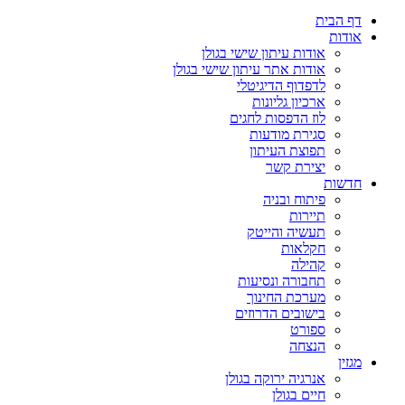
דף הבית
אודות
אודות עיתון שישי בגולן
אודות אתר עיתון שישי בגולן
לדפדוף הדיגיטלי
ארכיון גליונות
לוז הדפסות לחגים
סגירת מודעות
תפוצת העיתון
יצירת קשר
חדשות
פיתוח ובניה
תיירות
תעשיה והייטק
חקלאות
קהילה
תחבורה ונסיעות
מערכת החינוך
בישובים הדרוזים
ספורט
הנצחה
מגזין
אנרגיה ירוקה בגולן
חיים בגולן