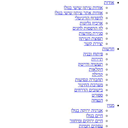
אודות
אודות עיתון שישי בגולן
אודות אתר עיתון שישי בגולן
לדפדוף הדיגיטלי
ארכיון גליונות
לוז הדפסות לחגים
סגירת מודעות
תפוצת העיתון
יצירת קשר
חדשות
פיתוח ובניה
תיירות
תעשיה והייטק
חקלאות
קהילה
תחבורה ונסיעות
מערכת החינוך
בישובים הדרוזים
ספורט
הנצחה
מגזין
אנרגיה ירוקה בגולן
חיים בגולן
חיים ירוקים ומיחזור
עסקים ויזמיות